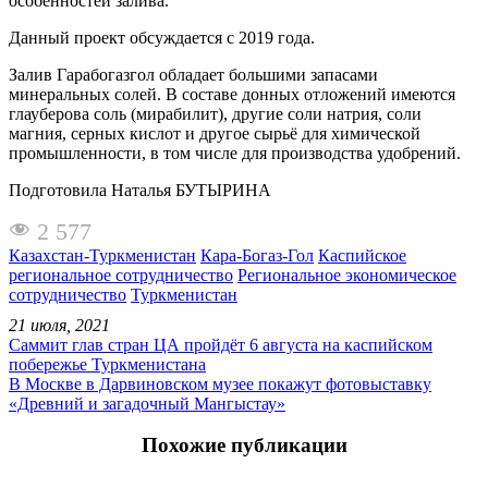
особенностей залива.
Данный проект обсуждается с 2019 года.
Залив Гарабогазгол обладает большими запасами
минеральных солей. В составе донных отложений имеются
глауберова соль (мирабилит), другие соли натрия, соли
магния, серных кислот и другое сырьё для химической
промышленности, в том числе для производства удобрений.
Подготовила Наталья БУТЫРИНА
2 577
Казахстан-Туркменистан
Кара-Богаз-Гол
Каспийское
региональное сотрудничество
Региональное экономическое
сотрудничество
Туркменистан
21 июля, 2021
Саммит глав стран ЦА пройдёт 6 августа на каспийском
побережье Туркменистана
В Москве в Дарвиновском музее покажут фотовыставку
«Древний и загадочный Мангыстау»
Похожие публикации