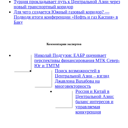
Турция прокладывает путь к Центральной Азии через
новый транспортный коридор
Для чего создается Южный газовый коридор? —
Подводя итоги конференции «Нефть и газ Каспия» в
Баку
Комментарии экспертов
Николай Подгузов: ЕАБР оценивает
перспективы финансирования МТК Север-
Юг и ТМТМ
Поиск возможностей в
Центральной Азии – взгляд
Джавлона Вахабова на
многовекторность
Россия и Китай в
Центральной Азии:
баланс интересов и
управляемая
конкуренция