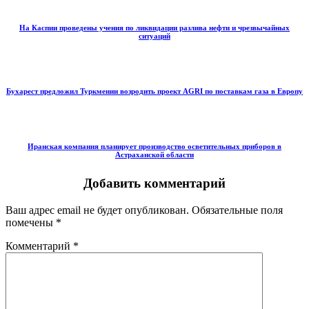
На Каспии проведены учения по ликвидации разлива нефти и чрезвычайных
ситуаций
Бухарест предложил Туркмении возродить проект AGRI по поставкам газа в Европу
Иранская компания планирует производство осветительных приборов в
Астраханской области
Добавить комментарий
Ваш адрес email не будет опубликован.
Обязательные поля
помечены
*
Комментарий
*