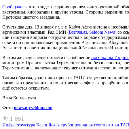
Сообщалось
, что в ходе заседания прошел конструктивный об
экстремизм, кибератаки и другие угрозы. Стороны выразили г
Протокол шестого заседания.
Спустя два дня, 13 января т.г. в г. Кабул Афганистана с нео
афганскими властями. Ряд СМИ (
Взгляд.аз
,
Seldom News
) со с
Гани обсудил вопросы сотрудничества в борьбе с терроризмом 
совета по национальному примирению Афганистана Абдуллой А
Афганистан советник по национальной безопасности Индии п
В этом же ряду следует отметить сообщение
посольства Индии
министром Правительства Туркменистана по безопасности, во
Туркменистана, включающие текущее сотрудничество по вопро
Таким образом, участники проекта ТАПИ существенно приблизи
насколько представители политического офиса запрещённого в
ещё остаётся открытым.
Влад Кондратьев
Фото
news.myseldon.com
1 851
Инфраструктура
Каспийская трубопроводная геополитика
ТА