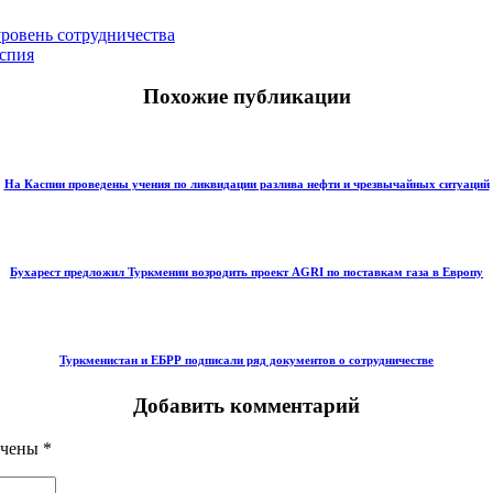
ровень сотрудничества
спия
Похожие публикации
На Каспии проведены учения по ликвидации разлива нефти и чрезвычайных ситуаций
Бухарест предложил Туркмении возродить проект AGRI по поставкам газа в Европу
Туркменистан и ЕБРР подписали ряд документов о сотрудничестве
Добавить комментарий
ечены
*