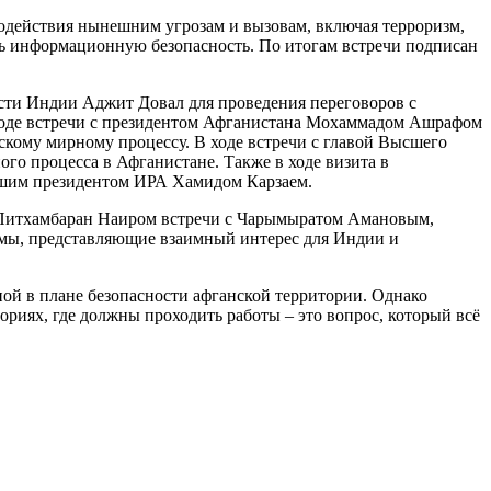
водействия нынешним угрозам и вызовам, включая терроризм,
ть информационную безопасность. По итогам встречи подписан
ности Индии Аджит Довал для проведения переговоров с
 ходе встречи с президентом Афганистана Мохаммадом Ашрафом
скому мирному процессу. В ходе встречи с главой Высшего
о процесса в Афганистане. Также в ходе визита в
вшим президентом ИРА Хамидом Карзаем.
 Питхамбаран Наиром встречи с Чарымыратом Амановым,
емы, представляющие взаимный интерес для Индии и
ой в плане безопасности афганской территории. Однако
риях, где должны проходить работы – это вопрос, который всё