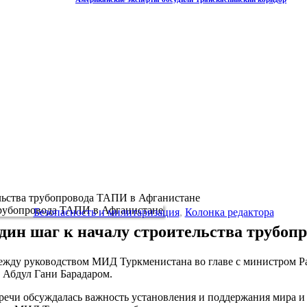
ельства трубопровода ТАПИ в Афганистане
Безопасность и милитаризация
,
Колонка редактора
дин шаг к началу строительства трубо
ча между руководством МИД Туркменистана во главе с министром
 Абдул Гани Барадаром.
тречи обсуждалась важность установления и поддержания мира и