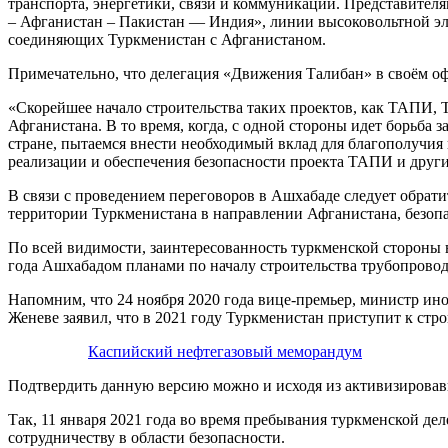
транспорта, энергетики, связи и коммуникации. Представител
– Афганистан – Пакистан — Индия», линии высоковольтной эл
соединяющих Туркменистан с Афганистаном.
Примечательно, что делегация «Движения Талибан» в своём о
«Скорейшее начало строительства таких проектов, как ТАПИ, 
Афганистана. В то время, когда, с одной стороны идет борьба
стране, пытаемся внести необходимый вклад для благополучия 
реализации и обеспечения безопасности проекта ТАПИ и други
В связи с проведением переговоров в Ашхабаде следует обрат
территории Туркменистана в направлении Афганистана, безопа
По всей видимости, заинтересованность туркменской стороны
года Ашхабадом планами по началу строительства трубопрово
Напомним, что 24 ноября 2020 года вице-премьер, министр ин
Женеве заявил, что в 2021 году Туркменистан приступит к ст
Каспийский нефтегазовый меморандум
Подтвердить данную версию можно и исходя из активизировав
Так, 11 января 2021 года во время пребывания туркменской де
сотрудничеству в области безопасности.