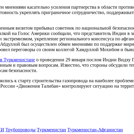
мен мнениями касательно усиления партнерства в области проти
отовность укреплять приграничное сотрудничество, поддержива
бъявленным визитом прибывал советник по национальной безопас
сылкой на Голос Америки сообщали, что представитель Индии в
и экстремизмом, укрепление регионального консенсуса по афган
бдуллой был осуществлен обмен мнениями по поддержке мирног
ровел переговоры со своим коллегой Хамдуллой Мохибом и бы
 в Туркменистане
о проведении 29 января послом Индии Видху
енным и правовым вопросам. Известно, что стороны обсудили т
сам безопасности.
лись к старту строительства газопровода на наиболее проблемн
 России «Движения Талибан» контролируют ситуацию на террито
ПИ
Трубопроводы
Туркменистан
Туркменистан-Афганистан