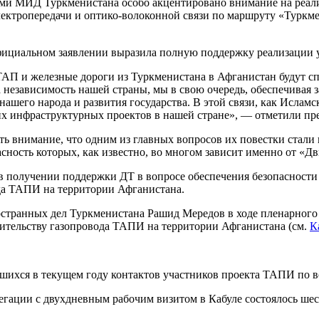
ями МИД Туркменистана особо акцентировано внимание на реали
ектропередачи и оптико-волоконной связи по маршруту «Туркме
фициальном заявлении выразила полную поддержку реализации 
ТАП и железные дороги из Туркменистана в Афганистан будут с
 за независимость нашей страны, мы в свою очередь, обеспечива
нашего народа и развития государства. В этой связи, как Исла
х инфраструктурных проектов в нашей стране», — отметили пре
ить внимание, что одним из главных вопросов их повестки стал
сность которых, как известно, во многом зависит именно от «Дв
 в получении поддержки ДТ в вопросе обеспечения безопасности
да ТАПИ на территории Афганистана.
остранных дел Туркменистана Рашид Мередов в ходе пленарного
роительству газопровода ТАПИ на территории Афганистана (см.
К
шихся в текущем году контактов участников проекта ТАПИ по в
легации с двухдневным рабочим визитом в Кабуле состоялось ше