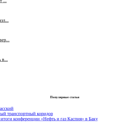
 ...
л...
ер...
в...
Популярные статьи
асский
вый транспортный коридор
итоги конференции «Нефть и газ Каспия» в Баку