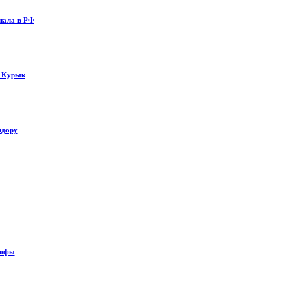
нала в РФ
у Курык
идору
рофы