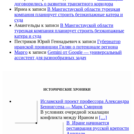
договорились о развитии транзитного коридора
Ириеа
к записи
В Мангистауской области турецкая
компания планирует строить безэкипажные катера и
суда
Амангельды
к записи
В Мангистауской области
турецкая компания планирует строить безэкипажные
катера и суда
Пестриков Юрий Геннадьевич
к записи
Губернатор
иранской провинции Гилян о потенциале региона
Марго
к записи
Gemini от Google — универсальный
ассистент для разнообразных задач
ИСТОРИЧЕСКИЕ ХРОНИКИ
Исламский проект профессора Александра
Беннигсена — Марк Смирнов
В условиях очередной эскалации
конфликта между Ираном и
[…]
В Иране начинается
реставрация русской крепости
Ашураде