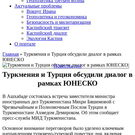
Геополитика третьей волны
Актуальные проблемы
Вокруг Ирана
Геополитика и геоэкономика
Безопасность и милитаризация
Каспийский транзит
Каспийский диалог
Экология Каспия
О портале
Главная
»
Туркмения и Турция обсудили диалог в рамках
ЮНЕСКО
Повестка дня
Туркмения и Турция обсудили диалог в
рамках ЮНЕСКО
В Ашхабаде состоялась встреча заместителя министра
иностранных дел Туркменистана Мяхри Бяшимовой с
Чрезвычайным и Полномочным Послом Турции в
Туркменистане Ахмедом Демироком. Об этом сообщает
пресс-служба МИД Туркменистана.
Основное внимание переговоров было уделено ключевым
направлениям туркмено-турецкой повестки дня, включая