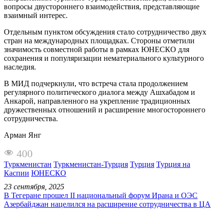
вопросы двустороннего взаимодействия, представляющие
взаимный интерес.
Отдельным пунктом обсуждения стало сотрудничество двух
стран на международных площадках. Стороны отметили
значимость совместной работы в рамках ЮНЕСКО для
сохранения и популяризации нематериального культурного
наследия.
В МИД подчеркнули, что встреча стала продолжением
регулярного политического диалога между Ашхабадом и
Анкарой, направленного на укрепление традиционных
дружественных отношений и расширение многостороннего
сотрудничества.
Арман Янг
400
Туркменистан
Туркменистан-Турция
Турция
Турция на
Каспии
ЮНЕСКО
23 сентября, 2025
В Тегеране прошел II национальный форум Ирана и ОЭС
Азербайджан нацелился на расширение сотрудничества в ЦА