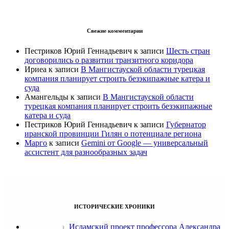
Свежие комментарии
Пестриков Юрий Геннадьевич
к записи
Шесть стран
договорились о развитии транзитного коридора
Ириеа
к записи
В Мангистауской области турецкая
компания планирует строить безэкипажные катера и
суда
Амангельды
к записи
В Мангистауской области
турецкая компания планирует строить безэкипажные
катера и суда
Пестриков Юрий Геннадьевич
к записи
Губернатор
иранской провинции Гилян о потенциале региона
Марго
к записи
Gemini от Google — универсальный
ассистент для разнообразных задач
ИСТОРИЧЕСКИЕ ХРОНИКИ
Исламский проект профессора Александра