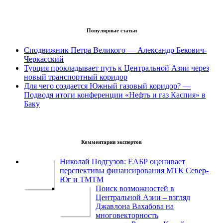
Популярные статьи
Сподвижник Петра Великого — Александр Бекович-
Черкасский
Турция прокладывает путь к Центральной Азии через
новый транспортный коридор
Для чего создается Южный газовый коридор? —
Подводя итоги конференции «Нефть и газ Каспия» в
Баку
Комментарии экспертов
Николай Подгузов: ЕАБР оценивает
перспективы финансирования МТК Север-
Юг и ТМТМ
Поиск возможностей в
Центральной Азии – взгляд
Джавлона Вахабова на
многовекторность