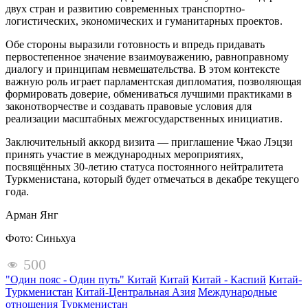
двух стран и развитию современных транспортно-
логистических, экономических и гуманитарных проектов.
Обе стороны выразили готовность и впредь придавать
первостепенное значение взаимоуважению, равноправному
диалогу и принципам невмешательства. В этом контексте
важную роль играет парламентская дипломатия, позволяющая
формировать доверие, обмениваться лучшими практиками в
законотворчестве и создавать правовые условия для
реализации масштабных межгосударственных инициатив.
Заключительный аккорд визита — приглашение Чжао Лэцзи
принять участие в международных мероприятиях,
посвящённых 30-летию статуса постоянного нейтралитета
Туркменистана, который будет отмечаться в декабре текущего
года.
Арман Янг
Фото: Синьхуа
500
"Один пояс - Один путь" Китай
Китай
Китай - Каспий
Китай-
Туркменистан
Китай-Центральная Азия
Международные
отношения
Туркменистан