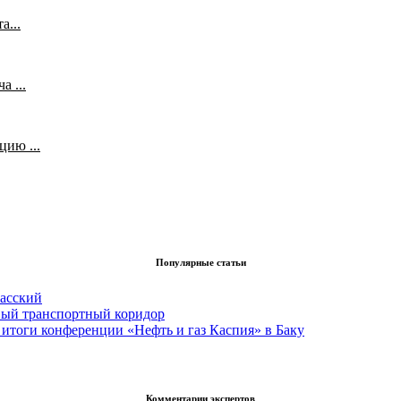
а...
 ...
ию ...
Популярные статьи
асский
вый транспортный коридор
итоги конференции «Нефть и газ Каспия» в Баку
Комментарии экспертов