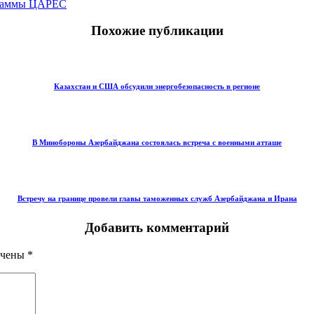
ограммы ЦАРЕС
Похожие публикации
Казахстан и США обсудили энергобезопасность в регионе
В Минобороны Азербайджана состоялась встреча с военными атташе
Встречу на границе провели главы таможенных служб Азербайджана и Ирана
Добавить комментарий
ечены
*