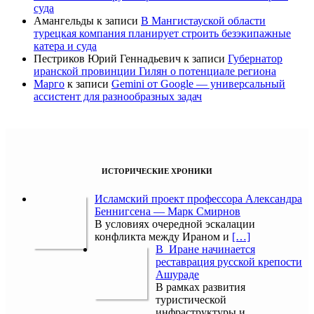
суда
Амангельды
к записи
В Мангистауской области
турецкая компания планирует строить безэкипажные
катера и суда
Пестриков Юрий Геннадьевич
к записи
Губернатор
иранской провинции Гилян о потенциале региона
Марго
к записи
Gemini от Google — универсальный
ассистент для разнообразных задач
ИСТОРИЧЕСКИЕ ХРОНИКИ
Исламский проект профессора Александра
Беннигсена — Марк Смирнов
В условиях очередной эскалации
конфликта между Ираном и
[…]
В Иране начинается
реставрация русской крепости
Ашураде
В рамках развития
туристической
инфраструктуры и