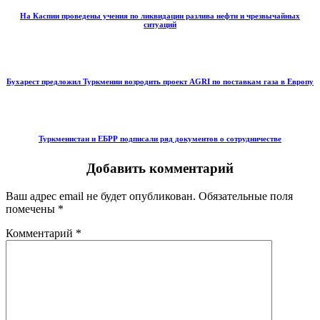
На Каспии проведены учения по ликвидации разлива нефти и чрезвычайных
ситуаций
Бухарест предложил Туркмении возродить проект AGRI по поставкам газа в Европу
Туркменистан и ЕБРР подписали ряд документов о сотрудничестве
Добавить комментарий
Ваш адрес email не будет опубликован.
Обязательные поля
помечены
*
Комментарий
*