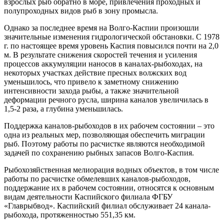
взрослых рыб обратно в море, привлечения проходных и
полупроходных видов рыб в зону промысла.
Однако за последнее время на Волго-Каспии произошли
значительные изменения гидрологической обстановки. С 1978
г. по настоящее время уровень Каспия повысился почти на 2,0
м. В результате снижения скоростей течения и усиления
процессов аккумуляции наносов в каналах-рыбоходах, на
некоторых участках действие пресных волжских вод
уменьшилось, что привело к заметному снижению
интенсивности захода рыбы, а также значительной
деформации речного русла, ширина каналов увеличилась в
1,5-2 раза, а глубина уменьшилась.
Поддержка каналов-рыбоходов в их рабочем состоянии – это
одна из реальных мер, позволяющая обеспечить миграции
рыб. Поэтому работы по расчистке являются необходимой
задачей по сохранению рыбных запасов Волго-Каспия.
Рыбохозяйственная мелиорация водных объектов, в том числе
работы по расчистке обмелевших каналов-рыбоходов,
поддержание их в рабочем состоянии, относятся к основным
видам деятельности Каспийского филиала ФГБУ
«Главрыбвод». Каспийский филиал обслуживает 24 канала-
рыбохода, протяженностью 551,35 км.