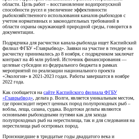
области. Цель работ – восстановление водопропускной
способности русел и увеличение эффективности
рыбохозяйственного использования каналов-рыбоходов с
учетом нормативных и законодательных требований в
области охраны окружающей природной среды, говорится в
документации.
Подрядчика для расчистки канала-рыбохода ищет Каспийский
филиал ФГБУ «Главрыбвод». Заявки на участие в тендере на
расчистку принимались до 8 ноября, с подрядчиком заключат
контракт на 46 млн рублей. Источник финансирования —
целевые субсидии из федерального бюджета в рамках
мероприятий по реализации национального проекта
«Экология» в 2021-2023 годах. Работы завершатся в ноябре
2022 года.
Как сообщается на
сайте Каспийского филиала ФГБУ
«Главрыбвод»
, дельта р. Волги, является уникальным местом,
где происходит нерест ценных пород полупроходных рыб –
воблы, леща, сазана, судака. Водотоки дельты являются
основными рыбоходными путями как для захода
полупроходных рыб на нерестилища, так и для следования на
нерестилища рыб осетровых пород.
Произошедшие в тридцатые годы двадцатого века и