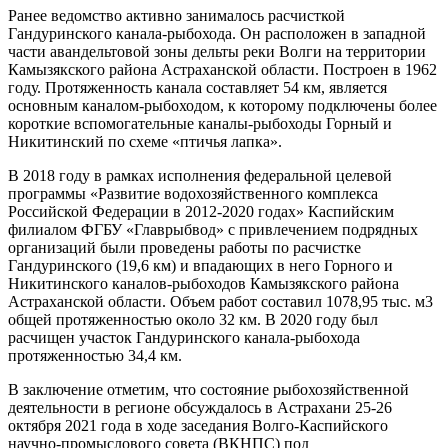
Ранее ведомство активно занималось расчисткой
Гандуринского канала-рыбохода. Он расположен в западной
части авандельтовой зоны дельты реки Волги на территории
Камызякского района Астраханской области. Построен в 1962
году. Протяженность канала составляет 54 км, является
основным каналом-рыбоходом, к которому подключены более
короткие вспомогательные каналы-рыбоходы Горный и
Никитинский по схеме «птичья лапка».
В 2018 году в рамках исполнения федеральной целевой
программы «Развитие водохозяйственного комплекса
Российской Федерации в 2012-2020 годах» Каспийским
филиалом ФГБУ «Главрыбвод» с привлечением подрядных
организаций были проведены работы по расчистке
Гандуринского (19,6 км) и впадающих в него Горного и
Никитинского каналов-рыбоходов Камызякского района
Астраханской области. Объем работ составил 1078,95 тыс. м3
общей протяженностью около 32 км. В 2020 году был
расчищен участок Гандуринского канала-рыбохода
протяженностью 34,4 км.
В заключение отметим, что состояние рыбохозяйственной
деятельности в регионе обсуждалось в Астрахани 25-26
октября 2021 года в ходе заседания Волго-Каспийского
научно-промыслового совета (ВКНПС) под