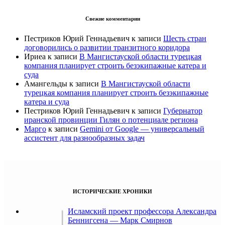
Свежие комментарии
Пестриков Юрий Геннадьевич
к записи
Шесть стран
договорились о развитии транзитного коридора
Ириеа
к записи
В Мангистауской области турецкая
компания планирует строить безэкипажные катера и
суда
Амангельды
к записи
В Мангистауской области
турецкая компания планирует строить безэкипажные
катера и суда
Пестриков Юрий Геннадьевич
к записи
Губернатор
иранской провинции Гилян о потенциале региона
Марго
к записи
Gemini от Google — универсальный
ассистент для разнообразных задач
ИСТОРИЧЕСКИЕ ХРОНИКИ
Исламский проект профессора Александра
Беннигсена — Марк Смирнов