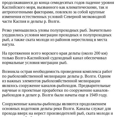
продолжавшиеся до конца семидесятых годов падение уровня
Каспийского моря, вызванного как климатическими, так и
антропогенными факторами, повлекло за собой крупные
изменения естественных условий Северной мелководной
части Каспия и дельты р. Волги.
Резко уменьшились уловы полупроходных рыб. Значительно
ухудшились условия миграции проходных и полупроходных
рыб, а также ската молоди из районов нерестилищ в места
нагула.
На протяжении всего морского края дельты (около 200 км)
только Волго-Каспийский судоходный канал обеспечивал
нормальные условия миграции рыб.
Возникла острая необходимость проведения комплекса работ
по рыбохозяйственной мелиорации дельты р. Волги. Одним
из важных элементов рыбохозяйственной мелиорации
являлось сооружение каналов-рыбоходов. Предварительные
научные и проектные проработки по сооружению каналов-
рыбоходов в дельте р. Волги были начаты еще в 1949 году.
Сооруженные каналы-рыбоходы являются продолжением
основных водотоков дельты реки Волги. Каналы служат для
прохода вверх на нерест производителей рыб, ската молоди и