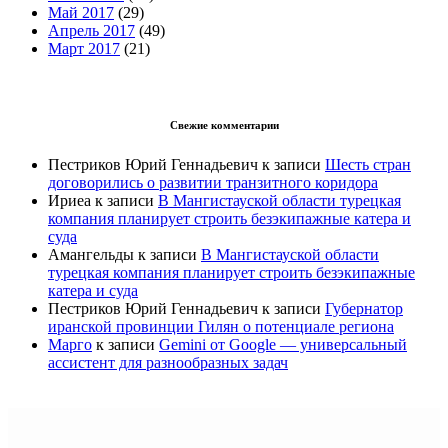
Май 2017
(29)
Апрель 2017
(49)
Март 2017
(21)
Свежие комментарии
Пестриков Юрий Геннадьевич
к записи
Шесть стран
договорились о развитии транзитного коридора
Ириеа
к записи
В Мангистауской области турецкая
компания планирует строить безэкипажные катера и
суда
Амангельды
к записи
В Мангистауской области
турецкая компания планирует строить безэкипажные
катера и суда
Пестриков Юрий Геннадьевич
к записи
Губернатор
иранской провинции Гилян о потенциале региона
Марго
к записи
Gemini от Google — универсальный
ассистент для разнообразных задач