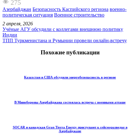
275
Азербайджан
Безопасность Каспийского региона
военно-
политическая ситуация
Военное строительство
2 апреля, 2026
Учёные АГУ обсудили с коллегами внешнюю политику
Индии
ТПП Туркменистана и Румынии провели онлайн-встречу
Похожие публикации
Казахстан и США обсудили энергобезопасность в регионе
В Минобороны Азербайджана состоялась встреча с военными атташе
SOCAR и канадская Gran Tierra Energy приступают к сейсморазведке в
Азербайджане