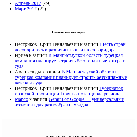
Апрель 2017
(49)
Март 2017
(21)
Свежие комментарии
Пестриков Юрий Геннадьевич
к записи
Шесть стран
договорились о развитии транзитного коридора
Ириеа
к записи
В Мангистауской области турецкая
компания планирует строить безэкипажные катера и
суда
Амангельды
к записи
В Мангистауской области
турецкая компания планирует строить безэкипажные
катера и суда
Пестриков Юрий Геннадьевич
к записи
Губернатор
иранской провинции Гилян о потенциале региона
Марго
к записи
Gemini от Google — универсальный
ассистент для разнообразных задач