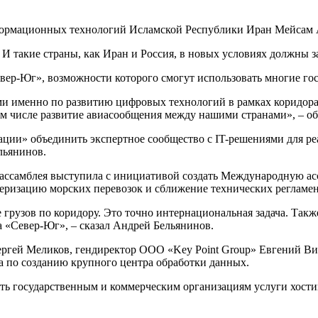
нформационных технологий Исламской Республики Иран Мейсам 
И такие страны, как Иран и Россия, в новых условиях должны за
вер-Юг», возможности которого смогут использовать многие гос
и именно по развитию цифровых технологий в рамках коридора
ом числе развитие авиасообщения между нашими странами», – об
ции» объединить экспертное сообщество с IT-решениями для ре
льянинов.
 ассамблея выступила с инициативой создать Международную ас
тчеризацию морских перевозок и сближение технических регламен
рузов по коридору. Это точно интернациональная задача. Также 
 «Север-Юг», – сказал Андрей Бельянинов.
Сергей Меликов, гендиректор ООО «Key Point Group» Евгений 
а по созданию крупного центра обработки данных.
ять государственным и коммерческим организациям услуги хости