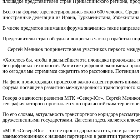
площадке представителей стран Прикаспийского региона, проф
Всего на форуме зарегистрировались около 600 человек. Среди
иностранные делегации из Ирана, Туркменистана, Узбекистана
В числе предметов внимания форума значились такие направлени
Представители стран обсудили вопросы в части разработки но
Сергей Меликов поприветствовал участников первого межд
«Хотелось бы, чтобы в дальнейшем эта площадка продолжала т
без цифровых технологий. Развитие цифровой экономики происх
но сегодня мы стремимся сократить это расстояние. Потенциал
На фоне происходящих процессов важно акцентировать внимани
форума посвящена развитию международного транспортного ко
Говоря о важности развития МТК «Север-Юг», Сергей Меликов
география которого простилается по прикаспийским территория
По его словам, актуальность транспортного коридора рассматр
дружественными государствами. Дагестан здесь является клю
«МТК «Север-Юг» – это не просто дорожная сеть, но и развит
взаимоотношениях с нашими партнерами в развитии транспорт