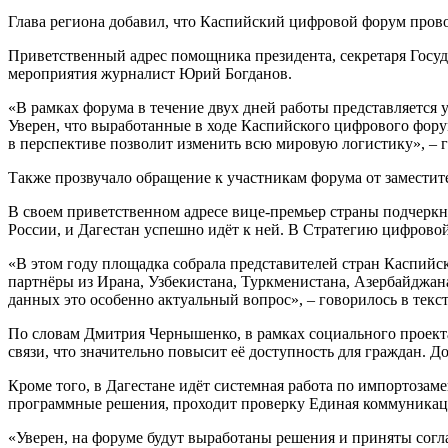
Глава региона добавил, что Каспийский цифровой форум пров
Приветственный адрес помощника президента, секретаря Госу
мероприятия журналист Юрий Богданов.
«В рамках форума в течение двух дней работы представляется
Уверен, что выработанные в ходе Каспийского цифрового фор
в перспективе позволит изменить всю мировую логистику», – г
Также прозвучало обращение к участникам форума от замести
В своем приветственном адресе вице-премьер страны подчеркн
России, и Дагестан успешно идёт к ней. В Стратегию цифрово
«В этом году площадка собрала представителей стран Каспийс
партнёры из Ирана, Узбекистана, Туркменистана, Азербайджа
данных это особенно актуальный вопрос», – говорилось в текст
По словам Дмитрия Чернышенко, в рамках социального проекта
связи, что значительно повысит её доступность для граждан. Д
Кроме того, в Дагестане идёт системная работа по импортоз
программные решения, проходит проверку Единая коммуникаци
«Уверен, на форуме будут выработаны решения и приняты сог