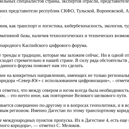
ильных специалистов страны, экспертов отрасли, представител
 них представители республик СКФО, Тульской, Воронежской, Ас
.
я, как транспорт и логистика, кибербезопасность, экология, ту
рмативной базы, наличия технологических и технических возмо
ународного Каспийского цифрового форума.
е тренды и традиции, которые мы заложим сейчас. Ни в одной о
одит стремительно в нашей стране. В силу ряда обстоятельств 
 данного форума поможет нам это сделать.
е на конкретных направлениях, имеющих не только регионально
ридора «Север-Юг» с использованием цифровизации», – отметил
 отметил, что между севером и югом всегда была необходимост
м, – это ничто иное, как повторение Великого шелкового пути.
ивается совершенно по-другому и в вопросах геополитики, и в 
чевым регионом. Именно Дагестан по этому транспортному кори
ие международных пунктов пропуска. Их в Дагестане 4, есть ещ
ного коридора», — отметил С. Меликов.