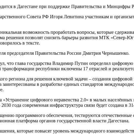
одится в Дагестане при поддержке Правительства и Минцифры Р
дарственного Совета РФ Игоря Левитина участникам и организа
 уникальная возможность проработать вопросы, которые сдержи
ума решения позволят снизить барьеры развития МТК «Север-Юг
оворилось в тексте.
теля председателя Правительства России Дмитрия Чернышенко.
ул, что глава государства Владимир Путин определил цифровую
й трансформации республики включены 17 отраслей и реализуетс
кого региона для решения ключевой задачи – создания цифровой
на заинтересованы в разработке единых стандартов международ
е.
 «Устранение цифрового неравенства 2.0» в малых населённых 
о 2030 года современная инфраструктура связи будет создана в 3
амещению программного обеспечения, тестируются отечественны
онная платформа органов государственной власти Дагестана.
лашения, которые повысят уровень международного взаимодейс