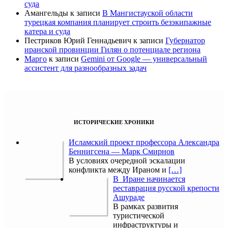
суда
Амангельды
к записи
В Мангистауской области
турецкая компания планирует строить безэкипажные
катера и суда
Пестриков Юрий Геннадьевич
к записи
Губернатор
иранской провинции Гилян о потенциале региона
Марго
к записи
Gemini от Google — универсальный
ассистент для разнообразных задач
ИСТОРИЧЕСКИЕ ХРОНИКИ
Исламский проект профессора Александра
Беннигсена — Марк Смирнов
В условиях очередной эскалации
конфликта между Ираном и
[…]
В Иране начинается
реставрация русской крепости
Ашураде
В рамках развития
туристической
инфраструктуры и