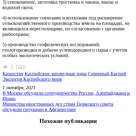
3) сенокошение, заготовка тростника и чакана, выпас и
водопой скота;
4) использование совхозами и колхозами под расширение
сельскохозяйственного производства земель на площадях, не
являющихся нерестилищами, по согласованию с органами
рыбоохраны;
5) производство геофизических исследований,
геологоразведки и добычи углеводородного сырья с учетом
особых экологических условий.
1 541
Казахстан
Каспийские заповедные зоны
Северный Каспий
Экология Каспийского моря
1 октября, 2021
В Москве обсудили сотрудничество России, Азербайджана и
Ирана
Министры иностранных дел стран Тюркского совета
обсудили ситуацию в Афганистане
Похожие публикации