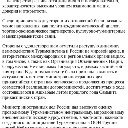
партнерство развиваются динамично и последовательно,
характеризуются высоким уровнем взаимопонимания,
доверия и открытости.
Среди приоритетов двусторонних отношений были названы
такие направления, как политико-дипломатический диалог,
торгово-экономическое партнерство, культурно-гуманитарные
и межпарламентские связи.
Стороны с удовлетворением отметили растущую динамику
взаимодействия Туркменистана и России на мировой арене, в
авторитетных международных и региональных организациях,
в том числе, в таких как Организация Объединенных Наций,
Содружество Независимых Государств, в рамках каспийской
«пятерки». В данном контексте была признана важность и
актуальность встречи министров иностранных дел
прикаспийских стран как логического продолжения процесса
совместной реализации договоренностей, достигнутых в ходе
состоявшегося в Ашхабаде летом прошлого года Саммита
прикаспийских стран.
Министр иностранных дел России дал высокую оценку
проводимому Туркменистаном нейтральному, миролюбивому
внешнеполитическому курсу, отметив, в частности, важность
созданного по инициативе Туркменистана в ООН Группы
друзей Нейтралитета, к которому присоединилась и