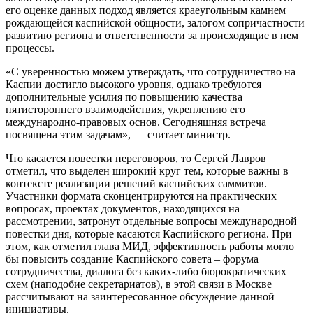
его оценке данных подход является краеугольным камнем
рождающейся каспийской общности, залогом сопричастности
развитию региона и ответственности за происходящие в нем
процессы.
«С уверенностью можем утверждать, что сотрудничество на
Каспии достигло высокого уровня, однако требуются
дополнительные усилия по повышению качества
пятистороннего взаимодействия, укреплению его
международно-правовых основ. Сегодняшняя встреча
посвящена этим задачам», — считает министр.
Что касается повестки переговоров, то Сергей Лавров
отметил, что выделен широкий круг тем, которые важны в
контексте реализации решений каспийских саммитов.
Участники формата сконцентрируются на практических
вопросах, проектах документов, находящихся на
рассмотрении, затронут отдельные вопросы международной
повестки дня, которые касаются Каспийского региона. При
этом, как отметил глава МИД, эффективность работы могло
бы повысить создание Каспийского совета – форума
сотрудничества, диалога без каких-либо бюрократических
схем (наподобие секретариатов), в этой связи в Москве
рассчитывают на заинтересованное обсуждение данной
инициативы.