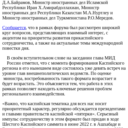
Д.А.Байрамов, Министр иностранных дел Исламской
Республики Иран Х.Амирабдоллахиан, Министр
иностранных дел Республики Казахстан М.А.Нуртлеу и
Министр иностранных дел Туркменистана Р.О.Мередов.
Сообщается
, что в рамках форума был рассмотрен широкий
круг вопросов, представляющих взаимный интерес, с
акцентом на приоритеты развития прикаспийского
сотрудничества, а также на актуальные темы международной
повестки дня.
В своём вступительном слове на заседании глава МИД
России отметил, что с момента формирования Каспийского
региона в его нынешнем виде состоялось уже девять встреч на
уровне глав внешнеполитических ведомств. По оценке
министра, востребованность такого формата возрастает и
будет возрастать. Это объясняется тем, что работа в этих
рамках позволяет находить ключевые решения проблем
регионального взаимодействия.
«Важно, что каспийская тематика для всех нас носит
приоритетный характер, регулярно обсуждается президентами
и главами правительств каспийской «пятерки». Серьезный
импульс сотрудничеству в этом формате был придан в ходе
Шестого Каспийского саммита в июне 2022 г. в Ашхабаде и