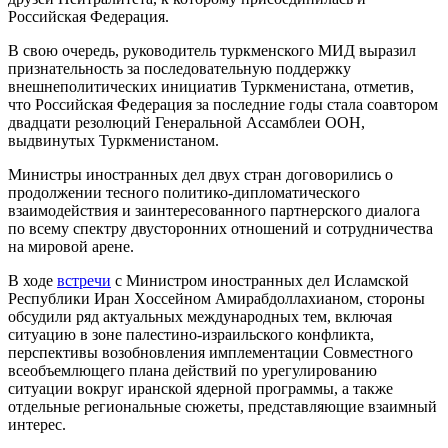
Российская Федерация.
В свою очередь, руководитель туркменского МИД выразил
признательность за последовательную поддержку
внешнеполитических инициатив Туркменистана, отметив,
что Российская Федерация за последние годы стала соавтором
двадцати резолюций Генеральной Ассамблеи ООН,
выдвинутых Туркменистаном.
Министры иностранных дел двух стран договорились о
продолжении тесного политико-дипломатического
взаимодействия и заинтересованного партнерского диалога
по всему спектру двусторонних отношений и сотрудничества
на мировой арене.
В ходе
встречи
с Министром иностранных дел Исламской
Республики Иран Xоссейном Амирабдоллахианом, стороны
обсудили ряд актуальных международных тем, включая
ситуацию в зоне палестино-израильского конфликта,
перспективы возобновления имплементации Совместного
всеобъемлющего плана действий по урегулированию
ситуации вокруг иранской ядерной программы, а также
отдельные региональные сюжеты, представляющие взаимный
интерес.