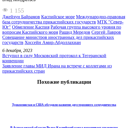
1 155
Джейхун Байрамов
Каспийское море
Международно-правовая
база сотрудничества прикаспийских государств
МТК "Север-
Юг"
Обмеление Каспия
Рабочая группа высокого уровня по
вопросам Каспийского моря
Рашид Мередов
Сергей Лавров
Совещание министров иностранных дел прикаспийских
государств
Хоссейн Амир-Абдоллахиан
6 декабря, 2023
Вступил в силу Московский протокол к Тегеранской
конвенции
Заявление главы МИД Ирана на встрече с коллегами из
прикаспийских стран
Похожие публикации
Туркменистан и США обсудили развитие двустороннего сотрудничества
В Астраханской области Волго-Каспийский канал наращивает грузопоток