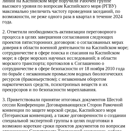
линий на Каспийском море поручили Рабочей группе
высокого уровня по вопросам Каспийского моря (РГВУ)
максимально увеличить частоту проведения заседаний, по
возможности, не реже одного раза в квартал в течение 2024
года.
2. Отметили необходимость активизации переговорного
процесса в целях завершения согласования следующих
проектов пятисторонних договоров: о согласованных мерах
доверия в области военной деятельности на Каспийском море;
сотрудничестве в сфере поиска и спасания на Каспийском
море; в сфере морских научных исследований; в области
морского транспорта; протоколов к Соглашению о
сотрудничестве в сфере безопасности от 18 ноября 2010 года
по борьбе с незаконным промыслом водных биологических
ресурсов (браконьерством); с незаконным оборотом
наркотических средств, психотропных веществ и их
прекурсоров и по безопасности мореплавания.
3. Приветствовали принятие итоговых документов Шестой
сессии Конференции Договаривающихся Сторон Рамочной
конвенции по защите морской среды, Каспийского моря
(Тегеранская конвенция), а также договоренности о создании
специальной экспертной группы в целях подготовки в
возможно короткие сроки проектов документов по вопросам