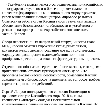
«Углубление практического сотрудничества прикаспийских
государств актуально и в более широком плане – в
контексте формирования многополярного мироустройства,
укрепления позиций новых центров мирового развития.
Совместная работа стран Каспия вносит заметный вклад в
обеспечение безопасности, стабильности и устойчивого
развития на пространстве евразийского континента», —
заявил Лавров.
Среди перспективных направлений сотрудничества глава
МИД России отметил упрочение культурных связей,
контактов между людьми, создание новых туристических
маршрутов, расширение взаимодействия по линии
прибрежных регионов, а также инфраструктурным проектам.
Отдельно он обозначил серьезные общие вызовы, с которыми
прикаспийским странам приходится иметь дело. Это
проблемы экологической безопасности, обмеление Каспия,
сохранение его биоресурсов. Решение этих вопросов требует
гармонизации наших действий.
Сергей Лавров подчеркнул, что согласно Конвенции о
правовом статусе Каспийского моря 2018 г., только
каспийская «пятерка» обладает исключительной
компетенцией в решении проблем, касающихся Каспия. По