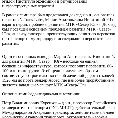
эгидой Института экономики и регулирования
инфраструктурных отраслей.
В рамках семинара был представлен доклад к.э.н., основателя
проекта «N.Trans-Lab», Марии Анатольевны Никитиной «Из
варяг в персы: проблемы развития МТК «Север-Юг»». Доклад
был посвящён основным проблемам развития МТК «Север-
Юг», анализу факторов, препятствующих развитию перевозок
по транспортному коридору и исследованию перспектив его
развития.
Один из основных выводов Марии Анатольевны Никитиной:
для развития МТК «Север – Юг» необходима единая
бесшовная инфраструктура, которая позволит перевозить 80-
100 млн тонн грузов. Этой цели наилучшим образом
соответствует строительство новой железной дороги с колеей
1520 мм до порта Бендер-Аббас, где наиболее проработанным
является западный маршрут МТК «Север-Юг».
Оппонентами/содокладчиками выступили:
Пётр Владимирович Куренков – д.э.н., профессор Российского
университета транспорта (РУТ-МИИТ), действительный член
Международной Академии транспорта, действительный член
Российский Академии транспорта, руководитель Рабочей