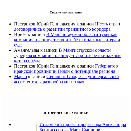
Свежие комментарии
Пестриков Юрий Геннадьевич
к записи
Шесть стран
договорились о развитии транзитного коридора
Ириеа
к записи
В Мангистауской области турецкая
компания планирует строить безэкипажные катера и
суда
Амангельды
к записи
В Мангистауской области
турецкая компания планирует строить безэкипажные
катера и суда
Пестриков Юрий Геннадьевич
к записи
Губернатор
иранской провинции Гилян о потенциале региона
Марго
к записи
Gemini от Google — универсальный
ассистент для разнообразных задач
ИСТОРИЧЕСКИЕ ХРОНИКИ
Исламский проект профессора Александра
Беннигсена — Марк Смирнов