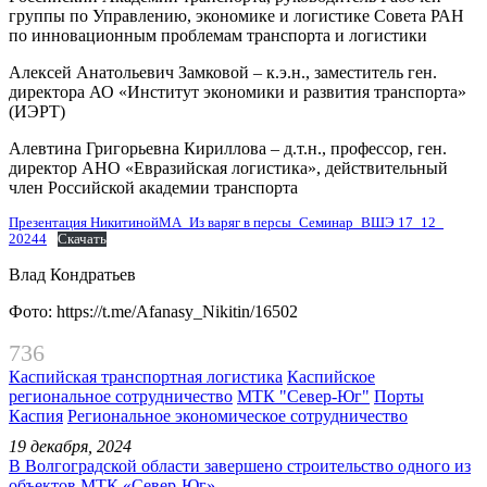
группы по Управлению, экономике и логистике Совета РАН
по инновационным проблемам транспорта и логистики
Алексей Анатольевич Замковой – к.э.н., заместитель ген.
директора АО «Институт экономики и развития транспорта»
(ИЭРТ)
Алевтина Григорьевна Кириллова – д.т.н., профессор, ген.
директор АНО «Евразийская логистика», действительный
член Российской академии транспорта
Презентация НикитинойМА_Из варяг в персы_Семинар_ВШЭ 17_12_
20244
Скачать
Влад Кондратьев
Фото: https://t.me/Afanasy_Nikitin/16502
736
Каспийская транспортная логистика
Каспийское
региональное сотрудничество
МТК "Север-Юг"
Порты
Каспия
Региональное экономическое сотрудничество
19 декабря, 2024
В Волгоградской области завершено строительство одного из
объектов МТК «Север-Юг»