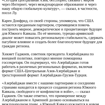
«Сегодня Центральная Азия, бесспорно, связана с миром
через Интернет, через международное образование и через
нашу общую глобальную культуру», — сказал, в частности,
посол Лу.
Карен Донфрид, со своей стороны, упомянула, что США
остаются преданным партнером, стремящимся помочь
построить мирное, демократическое и процветающее будущее
для Южного Кавказа. По её мнению, турецко-армянский
диалог может повысить региональную стабильность, сдержать
пагубное влияние и создать более благополучное будущее для
граждан региона.
Хикмет Гаджиев, советник президента Азербайджана по
внешней политике, повторил мнение помощника
госсекретаря. Он подчеркнул, что Азербайджан готов
работать в различных региональных форматах, включая
формат США-Центральная Азия-Азербайджан и
трехсторонний формат Азербайджан-Грузия-Турция.
«Азербайджан вместе с нашими партнерами и соседними
странами находится в процессе создания региона Южного
Кавказа, свободного от конфликтов и войн», — сказал
Гаджиев. Он также отметил, что примирение между
Азербайджаном и Арменией должно основываться на
международном праве, а Южный Кавказ нуждается в новом