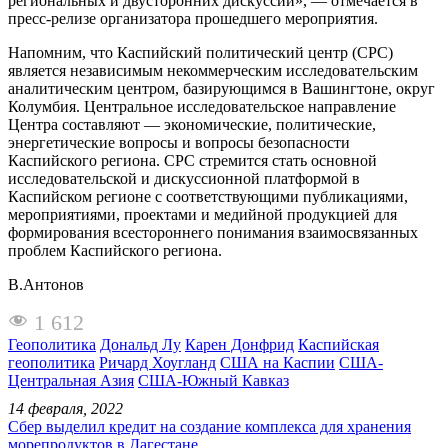
региональных и двусторонних дискуссий», — отмечается в
пресс-релизе организатора прошедшего мероприятия.
Напомним, что Каспийский политический центр (CPC)
является независимым некоммерческим исследовательским
аналитическим центром, базирующимся в Вашингтоне, округ
Колумбия. Центральное исследовательское направление
Центра составляют — экономические, политические,
энергетические вопросы и вопросы безопасности
Каспийского региона. CPC стремится стать основной
исследовательской и дискуссионной платформой в
Каспийском регионе с соответствующими публикациями,
мероприятиями, проектами и медийной продукцией для
формирования всестороннего понимания взаимосвязанных
проблем Каспийского региона.
В.Антонов
1 612
Геополитика
Дональд Лу
Карен Донфрид
Каспийская
геополитика
Ричард Хоугланд
США на Каспии
США-
Центральная Азия
США-Южный Кавказ
14 февраля, 2022
Сбер выделил кредит на создание комплекса для хранения
морепродуктов в Дагестане