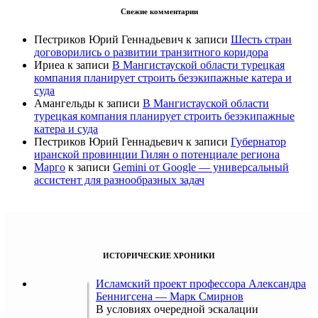
Свежие комментарии
Пестриков Юрий Геннадьевич
к записи
Шесть стран
договорились о развитии транзитного коридора
Ириеа
к записи
В Мангистауской области турецкая
компания планирует строить безэкипажные катера и
суда
Амангельды
к записи
В Мангистауской области
турецкая компания планирует строить безэкипажные
катера и суда
Пестриков Юрий Геннадьевич
к записи
Губернатор
иранской провинции Гилян о потенциале региона
Марго
к записи
Gemini от Google — универсальный
ассистент для разнообразных задач
ИСТОРИЧЕСКИЕ ХРОНИКИ
Исламский проект профессора Александра
Беннигсена — Марк Смирнов
В условиях очередной эскалации