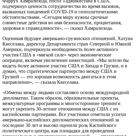
Фаррух Хамрализода, посол Таджикистана в США,
подчеркнул ценность сотрудничества во время вызовов,
вызванных пандемией COVID-19 и геополитическими
обстоятельствами. «Сегодня миру нужны срочные
совместные действия во имя безопасности, процветания,
здоровья и справедливости», — сказал Хамрализода.
Оценивая будущее американо-грузинских отношений, Хатуна
Квеселава, директор Департамента стран Северной и Южной
Америки, подчеркнула необходимость более активного
участия США в «мягкой силе» через экономические
операции, включая увеличение инвестиций. «Мы хотели бы
видеть более активное участие США и Запада в Грузии, и я
думаю, что стратегическое партнерство между США и
Грузией — это хорошая возможность двигаться в этом
направлении», — сказала Квеселава.
«Обмены между людьми составляют основу международной
дипломатии. Таким образом, образовательные проекты,
межкультурные программы и многосторонние тренинги
могут укрепить 30-летние отношения между США с их
каспийскими партнерами. Все участники отметили успехи
американо-каспийских дипломатических отношений за
последние 30 лет и высоко оценили роль Каспийского
политического центра, как площадки для проведения