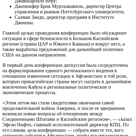
Джавахарлала Неру;
Дженнифер Брик Муртазашвили, директор Центра
управления и рынков Питтсбургского университета;
Салман Заиди, директор программ в Институте
Джинны.
Главной целью проведения конференции было обсуждение
ситуации в сфере безопасности в Большом Каспийском
регионе (страны ЦАР и Южного Кавказа) и вокруг него, а
также выработка предложений для дальнейшей политики
США на данном направлении.
В первый день конференции дискуссия была сосредоточена
на формулировании единого регионального видения в
отношении изменения ситуации в Афганистане и той роли,
которую прикаспийские страны могут сыграть в дальнейшем
вовлечении Кабула в региональные политические и
экономические процессы.
«Этим летом мы стали свидетелями окончания самой
продолжительной войны Америки, и после ее завершения
возникли новые вопросы об отношениях между
Соединенными Штатами и Каспийским регионом», — сказал
Эфган Нифти, главный исполнительный директор КПЦ. По
его словам, цель конференции — собрать вместе тех, кого
затронули события в Афганистане, чтобы все региональные