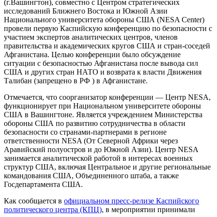
(г.Вашингтон), совместно с Центром стратегических
исследований Ближнего Востока и Южной Азии
Национального университета обороны США (NESA Center)
провели первую Каспийскую конференцию по безопасности с
участием экспертов аналитических центров, членов
правительства и академических кругов США и стран-соседей
Афганистана. Целью конференции было обсуждение
ситуации с безопасностью Афганистана после вывода сил
США и других стран НАТО и возврата к власти Движения
Талибан (запрещено в РФ ) в Афганистане.
Отмечается, что соорганизатор конференции — Центр NESA,
функционирует при Национальном университете обороны
США в Вашингтоне. Является учреждением Министерства
обороны США по развитию сотрудничества в области
безопасности со странами-партнерами в регионе
ответственности NESA (От Северной Африки через
Аравийский полуостров и до Южной Азии). Центр NESA
занимается аналитической работой в интересах военных
структур США, включая Центральное и другие региональные
командования США, Объединенного штаба, а также
Госдепартамента США.
Как сообщается в
официальном пресс-релизе Каспийского
политического центра (КПЦ)
, в мероприятии принимали