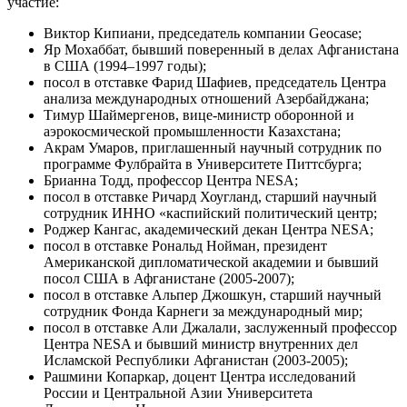
участие:
Виктор Кипиани, председатель компании Geocase;
Яр Мохаббат, бывший поверенный в делах Афганистана
в США (1994–1997 годы);
посол в отставке Фарид Шафиев, председатель Центра
анализа международных отношений Азербайджана;
Тимур Шаймергенов, вице-министр оборонной и
аэрокосмической промышленности Казахстана;
Акрам Умаров, приглашенный научный сотрудник по
программе Фулбрайта в Университете Питтсбурга;
Брианна Тодд, профессор Центра NESA;
посол в отставке Ричард Хоугланд, старший научный
сотрудник ИННО «каспийский политический центр;
Роджер Кангас, академический декан Центра NESA;
посол в отставке Рональд Нойман, президент
Американской дипломатической академии и бывший
посол США в Афганистане (2005-2007);
посол в отставке Альпер Джошкун, старший научный
сотрудник Фонда Карнеги за международный мир;
посол в отставке Али Джалали, заслуженный профессор
Центра NESA и бывший министр внутренних дел
Исламской Республики Афганистан (2003-2005);
Рашмини Копаркар, доцент Центра исследований
России и Центральной Азии Университета