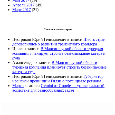
Май 2017
(29)
Апрель 2017
(49)
Март 2017
(21)
Свежие комментарии
Пестриков Юрий Геннадьевич
к записи
Шесть стран
договорились о развитии транзитного коридора
Ириеа
к записи
В Мангистауской области турецкая
компания планирует строить безэкипажные катера и
суда
Амангельды
к записи
В Мангистауской области
турецкая компания планирует строить безэкипажные
катера и суда
Пестриков Юрий Геннадьевич
к записи
Губернатор
иранской провинции Гилян о потенциале региона
Марго
к записи
Gemini от Google — универсальный
ассистент для разнообразных задач