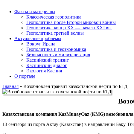
Факты и материалы
Классическая геополитика
Геополитика после Второй мировой войны
Геополитика конца XX — начала XXI вв.
Геополитика третьей волны
Актуальные проблемы
Вокруг Ирана
Геополитика и геоэкономика
Безопасность и милитаризация
Каспийский транзит
Каспийский диалог
Экология Каспия
О портале
Главная
»
Возобновлен транзит казахстанской нефти по БТД
Возо
Казахстанская компания KazMunayQaz (KMG) возобновила э
13 сентября из порта Актау (Казахстан) в направлении Баку-Т