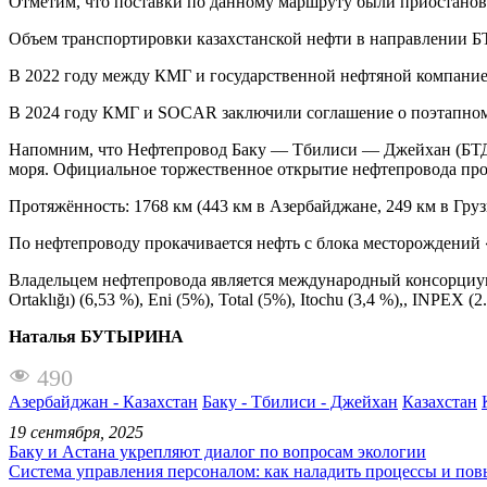
Отметим, что поставки по данному маршруту были приостановл
Объем транспортировки казахстанской нефти в направлении БТД
В 2022 году между КМГ и государственной нефтяной компание
В 2024 году КМГ и SOCAR заключили соглашение о поэтапном
Напомним, что Нефтепровод Баку — Тбилиси — Джейхан (БТД)
моря. Официальное торжественное открытие нефтепровода прош
Протяжённость: 1768 км (443 км в Азербайджане, 249 км в Груз
По нефтепроводу прокачивается нефть с блока месторождений 
Владельцем нефтепровода является международный консорциум 
Ortaklığı) (6,53 %), Eni (5%), Total (5%), Itochu (3,4 %),, INPE
Наталья БУТЫРИНА
490
Азербайджан - Казахстан
Баку - Тбилиси - Джейхан
Казахстан
19 сентября, 2025
Баку и Астана укрепляют диалог по вопросам экологии
Система управления персоналом: как наладить процессы и по