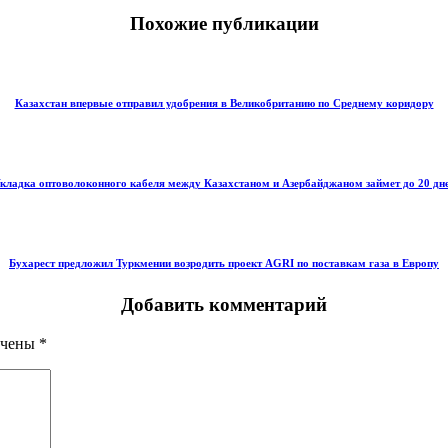
Похожие публикации
Казахстан впервые отправил удобрения в Великобританию по Среднему коридору
кладка оптоволоконного кабеля между Казахстаном и Азербайджаном займет до 20 дн
Бухарест предложил Туркмении возродить проект AGRI по поставкам газа в Европу
Добавить комментарий
ечены
*