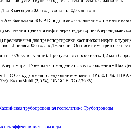
ены в августе текущего года из-за технических сложностей.
 за 8 месяцев 2025 года составил 0,9 млн тонн.
й Азербайджана SOCAR подписано соглашение о транзите казах
 увеличении транзита нефти через территорию Азербайджанско
 предназначен для транспортировки каспийской нефти к турец
ло 13 июля 2006 года в Джейхане. Он носит имя третьего през
ии и 1076 км в Турции). Пропускная способность: 1,2 млн баррел
«Азери-Чираг-Гюнешли» и конденсат с месторождения «Шах-Дени
BTC Co, куда входят следующие компании BP (30,1 %), ГНКАР (3
X (2.5%), ExxonMobil (2,5 %), ONGC BTC (2,36 %).
Каспийская трубопроводная геополитика
Трубопроводы
высить эффективность команды