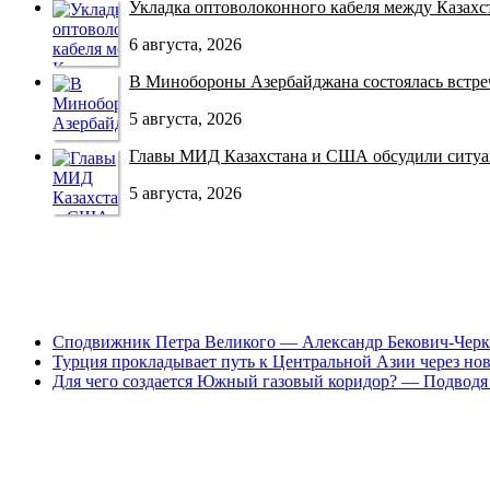
Укладка оптоволоконного кабеля между Казахст
6 августа, 2026
В Минобороны Азербайджана состоялась встреча
5 августа, 2026
Главы МИД Казахстана и США обсудили ситуац
5 августа, 2026
Сподвижник Петра Великого — Александр Бекович-Черк
Турция прокладывает путь к Центральной Азии через но
Для чего создается Южный газовый коридор? — Подводя 