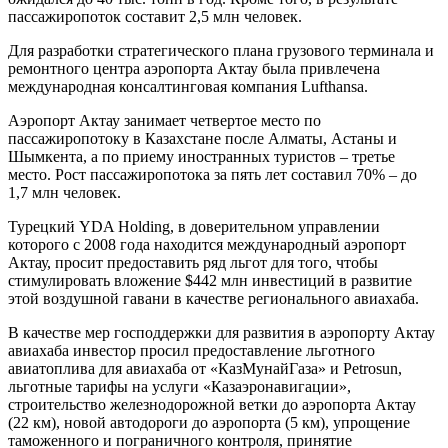
пассажиропоток составит 2,5 млн человек.
Для разработки стратегического плана грузового терминала и
ремонтного центра аэропорта Актау была привлечена
международная консалтинговая компания Lufthansa.
Аэропорт Актау занимает четвертое место по
пассажиропотоку в Казахстане после Алматы, Астаны и
Шымкента, а по приему иностранных туристов – третье
место. Рост пассажиропотока за пять лет составил 70% – до
1,7 млн человек.
Турецкий YDA Holding, в доверительном управлении
которого с 2008 года находится международный аэропорт
Актау, просит предоставить ряд льгот для того, чтобы
стимулировать вложение $442 млн инвестиций в развитие
этой воздушной гавани в качестве регионального авиахаба.
В качестве мер господдержки для развития в аэропорту Актау
авиахаба инвестор просил предоставление льготного
авиатоплива для авиахаба от «КазМунайГаза» и Petrosun,
льготные тарифы на услуги «Казаэронавигации»,
строительство железнодорожной ветки до аэропорта Актау
(22 км), новой автодороги до аэропорта (5 км), упрощение
таможенного и пограничного контроля, принятие