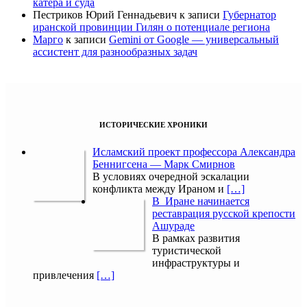
катера и суда
Пестриков Юрий Геннадьевич
к записи
Губернатор
иранской провинции Гилян о потенциале региона
Марго
к записи
Gemini от Google — универсальный
ассистент для разнообразных задач
ИСТОРИЧЕСКИЕ ХРОНИКИ
Исламский проект профессора Александра
Беннигсена — Марк Смирнов
В условиях очередной эскалации
конфликта между Ираном и
[…]
В Иране начинается
реставрация русской крепости
Ашураде
В рамках развития
туристической
инфраструктуры и
привлечения
[…]