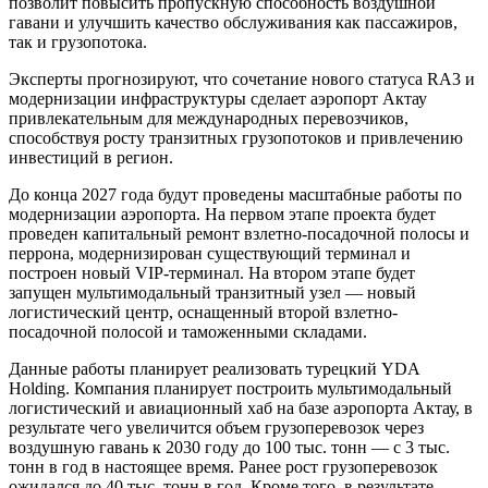
позволит повысить пропускную способность воздушной
гавани и улучшить качество обслуживания как пассажиров,
так и грузопотока.
Эксперты прогнозируют, что сочетание нового статуса RA3 и
модернизации инфраструктуры сделает аэропорт Актау
привлекательным для международных перевозчиков,
способствуя росту транзитных грузопотоков и привлечению
инвестиций в регион.
До конца 2027 года будут проведены масштабные работы по
модернизации аэропорта. На первом этапе проекта будет
проведен капитальный ремонт взлетно-посадочной полосы и
перрона, модернизирован существующий терминал и
построен новый VIP-терминал. На втором этапе будет
запущен мультимодальный транзитный узел — новый
логистический центр, оснащенный второй взлетно-
посадочной полосой и таможенными складами.
Данные работы планирует реализовать турецкий YDA
Holding. Компания планирует построить мультимодальный
логистический и авиационный хаб на базе аэропорта Актау, в
результате чего увеличится объем грузоперевозок через
воздушную гавань к 2030 году до 100 тыс. тонн — с 3 тыс.
тонн в год в настоящее время. Ранее рост грузоперевозок
ожидался до 40 тыс. тонн в год. Кроме того, в результате