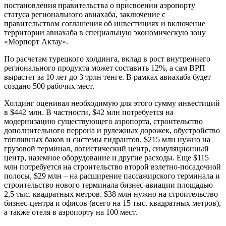
постановления правительства о присвоении аэропорту
статуса регионального авиахаба, заключение с
правительством соглашения об инвестициях и включение
территории авиахаба в специальную экономическую зону
«Морпорт Актау».
По расчетам турецкого холдинга, вклад в рост внутреннего
регионального продукта может составить 12%, а сам ВРП
вырастет за 10 лет до 3 трлн тенге. В рамках авиахаба будет
создано 500 рабочих мест.
Холдинг оценивал необходимую для этого сумму инвестиций
в $442 млн. В частности, $42 млн потребуется на
модернизацию существующего аэропорта, строительство
дополнительного перрона и рулежных дорожек, обустройство
топливных баков и системы гидрантов. $215 млн нужно на
грузовой терминал, логистический центр, симуляционный
центр, наземное оборудование и другие расходы. Еще $115
млн потребуется на строительство второй взлетно-посадочной
полосы, $29 млн – на расширение пассажирского терминала и
строительство нового терминала бизнес-авиации площадью
2,5 тыс. квадратных метров. $38 млн нужно на строительство
бизнес-центра и офисов (всего на 15 тыс. квадратных метров),
а также отеля в аэропорту на 100 мест.