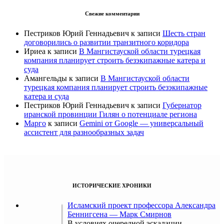
Свежие комментарии
Пестриков Юрий Геннадьевич
к записи
Шесть стран
договорились о развитии транзитного коридора
Ириеа
к записи
В Мангистауской области турецкая
компания планирует строить безэкипажные катера и
суда
Амангельды
к записи
В Мангистауской области
турецкая компания планирует строить безэкипажные
катера и суда
Пестриков Юрий Геннадьевич
к записи
Губернатор
иранской провинции Гилян о потенциале региона
Марго
к записи
Gemini от Google — универсальный
ассистент для разнообразных задач
ИСТОРИЧЕСКИЕ ХРОНИКИ
Исламский проект профессора Александра
Беннигсена — Марк Смирнов
В условиях очередной эскалации