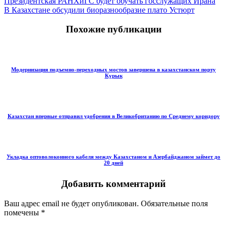
Президентская РАНХиГС будет обучать госслужащих Ирана
В Казахстане обсудили биоразнообразие плато Устюрт
Похожие публикации
Модернизация подъемно-переходных мостов завершена в казахстанском порту
Курык
Казахстан впервые отправил удобрения в Великобританию по Среднему коридору
Укладка оптоволоконного кабеля между Казахстаном и Азербайджаном займет до
20 дней
Добавить комментарий
Ваш адрес email не будет опубликован.
Обязательные поля
помечены
*