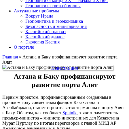
Геополитика конца XX — начала XXI вв.
Геополитика третьей волны
Актуальные проблемы
Вокруг Ирана
Геополитика и геоэкономика
Безопасность и милитаризация
Каспийский транзит
Каспийский диалог
Экология Каспия
О портале
Главная
»
Астана и Баку профинансируют развитие порта
Алят
Повестка дня
Астана и Баку профинансируют
развитие порта Алят
Первым проектом, профинансированным созданным в
прошлом году совместным фондом Казахстана и
Азербайджана, станет строительство терминала в порту Алят
в Баку. Об этом, как сообщает
Sputnik
, заявил заместитель
премьер-министра – министр иностранных дел Казахстана
Мурат Нуртлеу по итогам переговоров с главой МИД АР
Джейхуном Байрамовым в Астане.