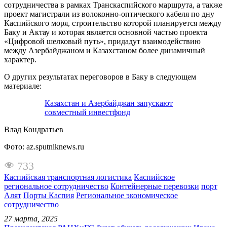
сотрудничества в рамках Транскаспийского маршрута, а также
проект магистрали из волоконно-оптического кабеля по дну
Каспийского моря, строительство которой планируется между
Баку и Актау и которая является основной частью проекта
«Цифровой шелковый путь», придадут взаимодействию
между Азербайджаном и Казахстаном более динамичный
характер.
О других результатах переговоров в Баку в следующем
материале:
Казахстан и Азербайджан запускают
совместный инвестфонд
Влад Кондратьев
Фото: az.sputniknews.ru
733
Каспийская транспортная логистика
Каспийское
региональное сотрудничество
Контейнерные перевозки
порт
Алят
Порты Каспия
Региональное экономическое
сотрудничество
27 марта, 2025