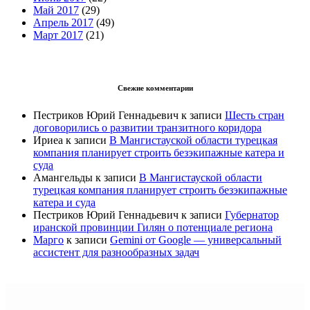
Май 2017
(29)
Апрель 2017
(49)
Март 2017
(21)
Свежие комментарии
Пестриков Юрий Геннадьевич
к записи
Шесть стран
договорились о развитии транзитного коридора
Ириеа
к записи
В Мангистауской области турецкая
компания планирует строить безэкипажные катера и
суда
Амангельды
к записи
В Мангистауской области
турецкая компания планирует строить безэкипажные
катера и суда
Пестриков Юрий Геннадьевич
к записи
Губернатор
иранской провинции Гилян о потенциале региона
Марго
к записи
Gemini от Google — универсальный
ассистент для разнообразных задач