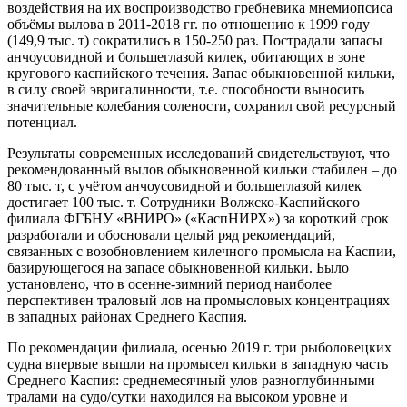
воздействия на их воспроизводство гребневика мнемиопсиса
объёмы вылова в 2011-2018 гг. по отношению к 1999 году
(149,9 тыс. т) сократились в 150-250 раз. Пострадали запасы
анчоусовидной и большеглазой килек, обитающих в зоне
кругового каспийского течения. Запас обыкновенной кильки,
в силу своей эвригалинности, т.е. способности выносить
значительные колебания солености, сохранил свой ресурсный
потенциал.
Результаты современных исследований свидетельствуют, что
рекомендованный вылов обыкновенной кильки стабилен – до
80 тыс. т, с учётом анчоусовидной и большеглазой килек
достигает 100 тыс. т. Сотрудники Волжско-Каспийского
филиала ФГБНУ «ВНИРО» («КаспНИРХ») за короткий срок
разработали и обосновали целый ряд рекомендаций,
связанных с возобновлением килечного промысла на Каспии,
базирующегося на запасе обыкновенной кильки. Было
установлено, что в осенне-зимний период наиболее
перспективен траловый лов на промысловых концентрациях
в западных районах Среднего Каспия.
По рекомендации филиала, осенью 2019 г. три рыболовецких
судна впервые вышли на промысел кильки в западную часть
Среднего Каспия: среднемесячный улов разноглубинными
тралами на судо/сутки находился на высоком уровне и