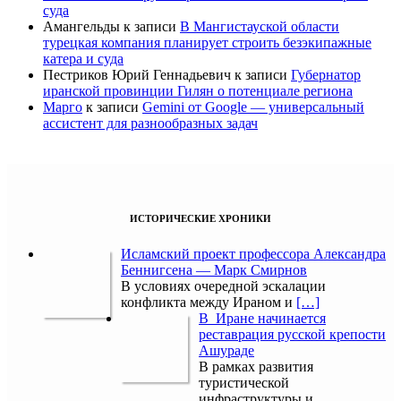
суда
Амангельды
к записи
В Мангистауской области
турецкая компания планирует строить безэкипажные
катера и суда
Пестриков Юрий Геннадьевич
к записи
Губернатор
иранской провинции Гилян о потенциале региона
Марго
к записи
Gemini от Google — универсальный
ассистент для разнообразных задач
ИСТОРИЧЕСКИЕ ХРОНИКИ
Исламский проект профессора Александра
Беннигсена — Марк Смирнов
В условиях очередной эскалации
конфликта между Ираном и
[…]
В Иране начинается
реставрация русской крепости
Ашураде
В рамках развития
туристической
инфраструктуры и