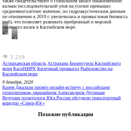
также свидетельствуют о стабильном запасе обыкновенной
кильки (исследовательский улов на усилие превышал
среднемноголетнее значение, по гидроакустическим данным
по отношению к 2019 г. увеличилась и промысловая биомасса
рыб), что позволяет развивать прибрежный и морской
промысел килек в Каспийском море.
Исследовательский
улов
Сбор
килек
гидроакустической
на
информации
НИС
в
3 219
«Исследователь
исследовательском
Каспия»
рейсе
Астраханская область
Астрахань
Биоресурсы Каспийского
моря
КаспНИРХ
Килечный промысел
Рыболовство на
Каспийском море
9 декабря, 2020
Казем Джалали провёл онлайн-встречу с российским
геополитиком, евразийцем Александром Дугиным
Ведущие политологи Юга России обсудили транспортный
коридор «Север-Юг»
Похожие публикации