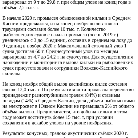
варьировал от 9 т до 29,8 т, при общем улове на конец года в
объёме 2,2 тыс. т.
В начале 2020 г. промысел обыкновенной кильки в Среднем
Каспии продолжился, и на конец ноября вылов только
траулерами составил более 10 тыс. т. Количество
рыболовецких судов с начала промысла (осень 2019 г.)
увеличилось с 3 до 15 единиц, составив в среднем на лову до
9 единиц в ноябре 2020 г. Максимальный суточный улов 1
судна достигал 60 т. Среднесуточный улов по месяцам
варьировал от 4,7 до 24,2 т на судо/сутки. Для осуществления
наблюдений и мониторинга вылова кильки на рыболовецких
судах присутствовали и сотрудники Волжско-Каспийского
филиала.
На конец ноября общий вылов каспийских килек составил
свыше 12,0 тыс. т. По результативности промысла первенство
принадлежит разноглубинным тралам (84%) и ставным
неводам (14%) в Среднем Каспии, доля добычи рыбонасосами
на электросвет в Южном Каспии не превышала 2% от общего
объёма вылова. Предполагается, что добыча кильки в этом
году может достигнуть более 15 тыс. т, при условии
сохранения в декабре уловов на уровне ноябрьских.
Результаты конусных, тралово-акустических съёмок 2020 г.