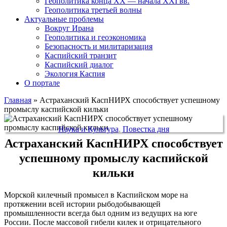
Геополитика конца XX — начала XXI вв.
Геополитика третьей волны
Актуальные проблемы
Вокруг Ирана
Геополитика и геоэкономика
Безопасность и милитаризация
Каспийский транзит
Каспийский диалог
Экология Каспия
О портале
Главная
»
Астраханский КаспНИРХ способствует успешному
промыслу каспийской кильки
Наука и Культура
,
Повестка дня
Астраханский КаспНИРХ способствует
успешному промыслу каспийской
кильки
Морской килечный промысел в Каспийском море на
протяжении всей истории рыбодобывающей
промышленности всегда был одним из ведущих на юге
России. После массовой гибели килек и отрицательного