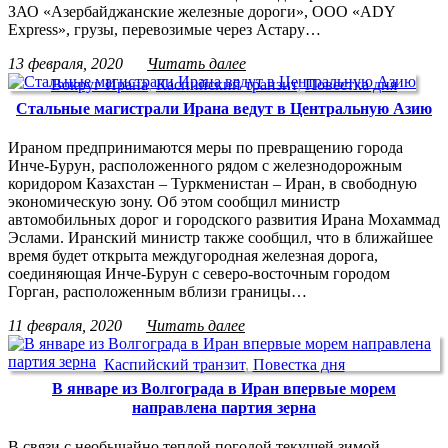
ЗАО «Азербайджанские железные дороги», ООО «ADY
Express», грузы, перевозимые через Астару…
13 февраля, 2020
Читать далее
Вокруг Ирана
,
Каспийский транзит
,
Повестка дня
Стальные магистрали Ирана ведут в Центральную Азию
Ираном предпринимаются меры по превращению города
Инче-Бурун, расположенного рядом с железнодорожным
коридором Казахстан – Туркменистан – Иран, в свободную
экономическую зону. Об этом сообщил министр
автомобильных дорог и городского развития Ирана Мохаммад
Эслами. Иранский министр также сообщил, что в ближайшее
время будет открыта междугородная железная дорога,
соединяющая Инче-Бурун с северо-восточным городом
Горган, расположенным вблизи границы…
11 февраля, 2020
Читать далее
Каспийский транзит
,
Повестка дня
В январе из Волгограда в Иран впервые морем
направлена партия зерна
В связи с необычайно теплой погодой текущей зимой