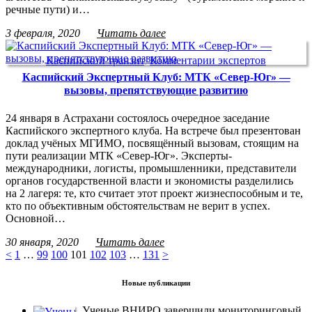
речные пути) и…
3 февраля, 2020
Читать далее
Каспийский транзит
,
Комментарии экспертов
Каспийский Экспертный Клуб: МТК «Север-Юг» —
вызовы, препятствующие развитию
24 января в Астрахани состоялось очередное заседание
Каспийского экспертного клуба. На встрече был презентован
доклад учёных МГИМО, посвящённый вызовам, стоящим на
пути реализации МТК «Север-Юг». Эксперты-
международники, логисты, промышленники, представители
органов государственной власти и экономисты разделились
на 2 лагеря: те, кто считает этот проект жизнеспособным и те,
кто по объективным обстоятельствам не верит в успех.
Основной…
30 января, 2020
Читать далее
<
1
…
99
100
101
102
103
…
131
>
Новые публикации
Ученые ВНИРО завершили мониторинговый