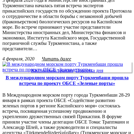
3 февраля 2020 года в Министерстве иностранных дел
Туркменистана началась пятая встреча экспертов
прикаспийских государств по обсуждению проекта Протокола
о сотрудничестве в области борьбы с незаконной добычей
(браконьерством) биологических ресурсов на Каспийском
море. Во встрече принимают участие представители
Министерства иностранных дел, Министерства финансов и
экономики, Института Каспийского моря, Государственной
пограничной службы Туркменистана, а также
представители…
4 февраля, 2020
Читать далее
Каспийский транзит
,
Повестка дня
В международном морском порту Туркменбаши прошла
встреча по проекту ОБСЕ «Зеленые порты»
В Международном морском порту города Туркменбаши 28-29
января в рамках проекта ОБСЕ «Содействие развитию
зеленых портов в регионе Каспийского моря» состоялась
встреча, посвященная успешному продвижению и
укреплению дружественных связей Прикаспия. В форуме
приняли участие члены делегации ОБСЕ Томас Траппманн и
Александр Шлей, а также руководители и специалисты
агентства «Türkmendeňizderýaýollary» (Туркменские морские и