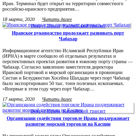
Иран. Терминал будет открыт на территории совместного
российско-иранского предприятия…
18 марта, 2020
Читать далее
Вокруг Ирана
,
Каспийский транзит
Иранское руководство продолжает развивать порт
Чабахар
Информационное агентство Исламской Республики Иран
(ИРНА) в марте сообщило об отдельных результатах и
перспективных проектах развития в южному порту страны —
Чабахар. Согласно заявлению заместителя директора
Иранской портовой и морской организации в провинции
Систан и Белуджистан Хосейна Шахдади через порт Чабахар
было экспортировано 50 тыс. тонн полезных ископаемых.
«Впервые в этом году через порт Чабахар…
17 марта, 2020
Читать далее
Вокруг Ирана
,
Каспийский транзит
Организации содействия торговле Ирана поддерживает
развитие морской торговли на Каспии
На прошедшей неделе глава Организации содействия