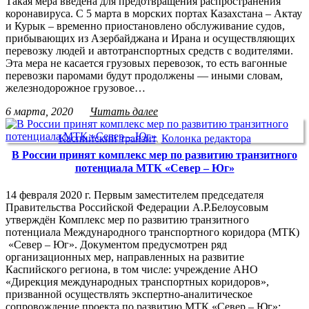
Такая мера введена для предотвращения распространения
коронавируса. С 5 марта в морских портах Казахстана – Актау
и Курык – временно приостановлено обслуживание судов,
прибывающих из Азербайджана и Ирана и осуществляющих
перевозку людей и автотранспортных средств с водителями.
Эта мера не касается грузовых перевозок, то есть вагонные
перевозки паромами будут продолжены — иными словам,
железнодорожное грузовое…
6 марта, 2020
Читать далее
Каспийский транзит
,
Колонка редактора
В России принят комплекс мер по развитию транзитного
потенциала МТК «Север – Юг»
14 февраля 2020 г. Первым заместителем председателя
Правительства Российской Федерации А.Р.Белоусовым
утверждён Комплекс мер по развитию транзитного
потенциала Международного транспортного коридора (МТК)
«Север – Юг». Документом предусмотрен ряд
организационных мер, направленных на развитие
Каспийского региона, в том числе: учреждение АНО
«Дирекция международных транспортных коридоров»,
призванной осуществлять экспертно-аналитическое
сопровождение проекта по развитию МТК «Север – Юг»;…