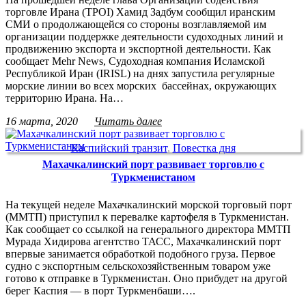
торговле Ирана (TPOI) Хамид Задбум сообщил иранским
СМИ о продолжающейся со стороны возглавляемой им
организации поддержке деятельности судоходных линий и
продвижению экспорта и экспортной деятельности. Как
сообщает Mehr News, Судоходная компания Исламской
Республикой Иран (IRISL) на днях запустила регулярные
морские линии во всех морских бассейнах, окружающих
территорию Ирана. На…
16 марта, 2020
Читать далее
Каспийский транзит
,
Повестка дня
Махачкалинский порт развивает торговлю с
Туркменистаном
На текущей неделе Махачкалинский морской торговый порт
(ММТП) приступил к перевалке картофеля в Туркменистан.
Как сообщает со ссылкой на генерального директора ММТП
Мурада Хидирова агентство ТАСС, Махачкалинский порт
впервые занимается обработкой подобного груза. Первое
судно с экспортным сельскохозяйственным товаром уже
готово к отправке в Туркменистан. Оно прибудет на другой
берег Каспия — в порт Туркменбаши….