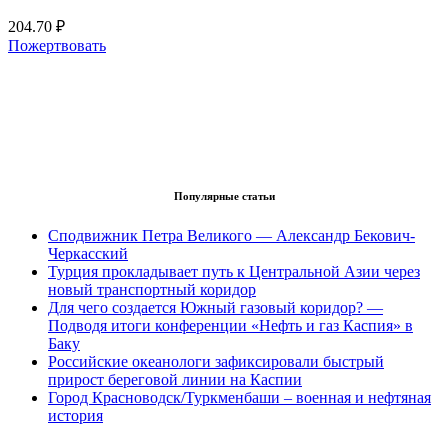
204.70 ₽
Пожертвовать
Популярные статьи
Сподвижник Петра Великого — Александр Бекович-
Черкасский
Турция прокладывает путь к Центральной Азии через
новый транспортный коридор
Для чего создается Южный газовый коридор? —
Подводя итоги конференции «Нефть и газ Каспия» в
Баку
Российские океанологи зафиксировали быстрый
прирост береговой линии на Каспии
Город Красноводск/Туркменбаши – военная и нефтяная
история