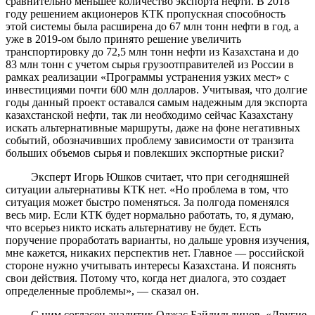
сравнительно меньшее количество экспорта нефти. В 2018
году решением акционеров КТК пропускная способность
этой системы была расширена до 67 млн тонн нефти в год, а
уже в 2019-ом было принято решение увеличить
транспортировку до 72,5 млн тонн нефти из Казахстана и до
83 млн тонн с учетом сырья грузоотправителей из России в
рамках реализации «Программы устранения узких мест» с
инвестициями почти 600 млн долларов. Учитывая, что долгие
годы данный проект оставался самым надежным для экспорта
казахстанской нефти, так ли необходимо сейчас Казахстану
искать альтернативные маршруты, даже на фоне негативных
событий, обозначивших проблему зависимости от транзита
больших объемов сырья и повлекших экспортные риски?
Эксперт Игорь Юшков считает, что при сегодняшней
ситуации альтернативы КТК нет. «Но проблема в том, что
ситуация может быстро поменяться. За полгода поменялся
весь мир. Если КТК будет нормально работать, то, я думаю,
что всерьез никто искать альтернативу не будет. Есть
поручение проработать варианты, но дальше уровня изучения,
мне кажется, никаких перспектив нет. Главное — российской
стороне нужно учитывать интересы Казахстана. И пояснять
свои действия. Потому что, когда нет диалога, это создает
определенные проблемы», — сказал он.
С ним согласен аналитик Олжас Байдильдинов. «Другие