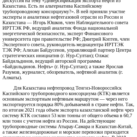
дискуссия на тему «Диверсификация экспорта нефти из
Казахстана. Есть ли альтернатива Каспийскому
трубопроводному консорциуму?». В ней приняли участие
эксперты и аналитики нефтегазовой отрасли из России и
Казахстана — Игорь Юшков, член Наблюдательного совета
ИРТТЭК РФ, ведущий аналитик Фонда национальной
энергетической безопасности, эксперт Финансового
университета при правительстве РФ; Дмитрий Коптев, член
Экспертного совета, руководитель медиацентра ИРТТЭК
ТЭК РФ; Алихан Байдусенов, управляющий партнер Центра
стратегических инициатив (г. Нур-Султан); Олжас
Байдильдинов, ведущий авторской программы
«Байдильдинов. Нефть» (г. Нур-Султан); а также Ярослав
Разумов, журналист, обозреватель, нефтяной аналитик (г.
Алматы).
Для Казахстана нефтепровод Тенгиз-Новороссийск
Каспийского трубопроводного консорциума (КТК) является
основным экспортным нефтяным маршрутом — через него
экспортируется порядка 80% добываемой в стране нефти. Так,
по итогам 2021 года объем экспорта казахстанской нефти чрез
систему КТК составил 53 млн тонны от общего объема в 60,7
млн тонн с учетом нефти из России. На действующие
трубопроводные системы Атырау-Самара и Казахстан-Китай,
а также железнодорожные и морские перевозки приходится