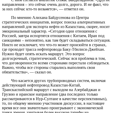
направления – это сейчас очень долго, дорого. И не факт, что
за них сейчас кто-то возьмется», — отметил он.
По мнению Алихана Байдусенова из Центра
стратегических инициатив, вопрос поиска альтернативных
направлений для экспорта нефти из Казахстана, скорее, носит
эмоциональный характер. «Сегодня одни отношения с
Россией, завтра испортятся отношения с Китаем, Иран под
санкциями – непонятно, как там будет складываться ситуация.
Никто не исключает, что что-то может произойти в странах,
где проходит трасса нефтепровода Баку-Тбилиси-Джейхан.
Нужно будет опять искать маршрут. Это вопрос
долгосрочный, стратегический. Сейчас вся проблема в том,
что договоренности всеми сторонами перестали соблюдаться.
Важно, чтобы все стороны старались выполнять свои
обязательства», — сказал он.
Что касается других трубопроводных систем, включая
действующий нефтепровод Казахстан-Китай,
Транскаспийский маршрут с выходом на Азербайджан и
Грузию и иранское направление (два последних только
рассматриваются в Нур-Султане в качестве перспективных),
то, по общему мнению участников дискуссии, в настоящее
время все они значительно проигрывают с экономической
точки зрения, учитывая более высокие тарифы на