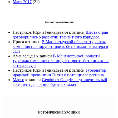
Март 2017
(21)
Свежие комментарии
Пестриков Юрий Геннадьевич
к записи
Шесть стран
договорились о развитии транзитного коридора
Ириеа
к записи
В Мангистауской области турецкая
компания планирует строить безэкипажные катера и
суда
Амангельды
к записи
В Мангистауской области
турецкая компания планирует строить безэкипажные
катера и суда
Пестриков Юрий Геннадьевич
к записи
Губернатор
иранской провинции Гилян о потенциале региона
Марго
к записи
Gemini от Google — универсальный
ассистент для разнообразных задач
ИСТОРИЧЕСКИЕ ХРОНИКИ