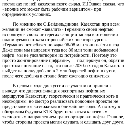
поставках по ней казахстанского сырья, И.Юшков сказал, что
«вполне это может быть рабочим вариантом» при
определенных условиях.
По мнению же О.Байдильдинова, Казахстан при всем
желании не сможет «завалить» Германию своей нефтью,
используя в своих интересах санкции запада в отношении
планируемого отказа от российских энергоресурсов.
«Германия потребляет порядка 96-98 млн тонн нефти в год.
Даже если мы направим туда все 86 млн тонн добываемой
нефти, мы не удовлетворим их потребности. Поэтому это
просто жонглирование цифрами», — подчеркнул он, обратив
при этом внимание на то, что после 2030-ых годов Казахстан
выйдет на полку добычи в 2 млн баррелей нефти в сутки,
после чего добыча в стране будет ежегодно снижаться.
В целом в ходе дискуссии ее участники пришли к
выводу, что диверсификация экспортных нефтяных
маршрутов Казахстану теоретически и практически хоть и
необходимы, но быстро реализовать подобные проекты не
представляется возможным в ближайшие годы. А потому в
обозримом будущем КТК будет оставаться ключевым
экспортным направлением транспортировки нефти. Главное,
чтобы стороны проекта могли слушать и слышать друг друга.