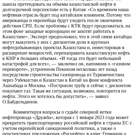
шансы претендовать на объемы казахстанской нефти в
долгосрочной перспективе есть у Китая: «Со временем наша
нефтяная отрасль будет под китайским влиянием. Потому что
американцы и европейцы будут уходить после окончания
действия СРП. Если проблемы с КТК будут продолжаться, на
этом фоне западные корпорации не захотят работать в
Казахстане». Эксперт предположил, что в этой связи китайцы
могут выкупить у них с дисконтом доли в крупных
нефтедобывающих проектах Казахстана и, инвестировав в
расширение мощностей, перенаправить казахстанскую нефть
в КНР в больших объемах. «И тогда это будет небольшой
катастрофой для всех», — заключил он, напомнив о «газовом
перевороте», устроенном Пекином несколько лет назад
посредством строительства газопровода из Туркменистана
через Узбекистан и Казахстан в Китай на фоне конфликта
Ашхабада и Москвы. «Построили трубу и сейчас с дисконтом
покупают газ. Такая же ситуация, возможно, повторится по
нефти. Этого не хотелось бы допустить», — заявил
О.Байдильдинов.
Комментируя вопросы о судьбе северной ветки
нефтепровода «Дружба», которая с 1 января 2023 года может
прекратить транспортировку российской нефти в страны ЕС с
учетом европейской санкционной политики, а также о
перспективах предложения «Роснефти» в адрес Германии о