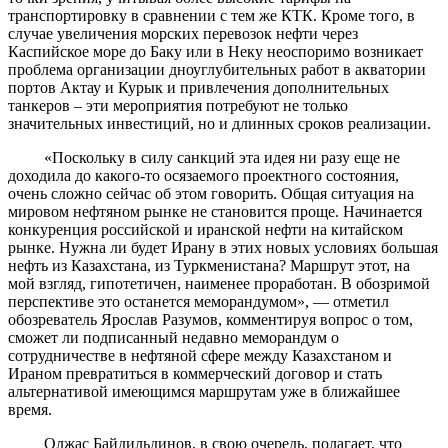
транспортировку в сравнении с тем же КТК. Кроме того, в
случае увеличения морских перевозок нефти через
Каспийское море до Баку или в Неку неоспоримо возникает
проблема организации дноуглубительных работ в акватории
портов Актау и Курык и привлечения дополнительных
танкеров – эти мероприятия потребуют не только
значительных инвестиций, но и длинных сроков реализации.
«Поскольку в силу санкций эта идея ни разу еще не
доходила до какого-то осязаемого проектного состояния,
очень сложно сейчас об этом говорить. Общая ситуация на
мировом нефтяном рынке не становится проще. Начинается
конкуренция российской и иранской нефти на китайском
рынке. Нужна ли будет Ирану в этих новых условиях большая
нефть из Казахстана, из Туркменистана? Маршрут этот, на
мой взгляд, гипотетичен, наименее проработан. В обозримой
перспективе это останется меморандумом», — отметил
обозреватель Ярослав Разумов, комментируя вопрос о том,
сможет ли подписанный недавно меморандум о
сотрудничестве в нефтяной сфере между Казахстаном и
Ираном превратиться в коммерческий договор и стать
альтернативой имеющимся маршрутам уже в ближайшее
время.
Олжас Байдильдинов, в свою очередь, полагает, что