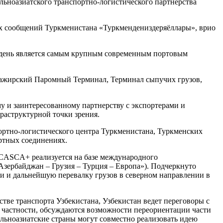
льноазиатского транспортно-логистического партнерства
ых сообщений Туркменистана «Туркмендениздеряёллары», врио
й день является самым крупным современным портовым
ссажирский Паромный Терминал, Терминал сыпучих грузов,
у и заинтересованному партнерству с экспортерами и
раструктурной точки зрения.
ортно-логистического центра Туркменистана, Туркменских
ртных соединениях.
 CASCA+ реализуется на базе международного
зербайджан – Грузия – Турция – Европа»). Подчеркнуто
и и дальнейшую перевалку грузов в северном направлении в
тве транспорта Узбекистана, Узбекистан ведет переговоры с
В частности, обсуждаются возможности переориентации части
альноазиатские страны могут совместно реализовать идею