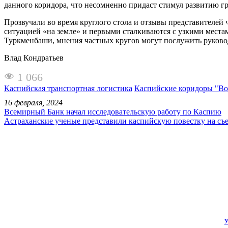
данного коридора, что несомненно придаст стимул развитию г
Прозвучали во время круглого стола и отзывы представителей 
ситуацией «на земле» и первыми сталкиваются с узкими места
Туркменбаши, мнения частных кругов могут послужить руковод
Влад Кондратьев
1 066
Каспийская транспортная логистика
Каспийские коридоры "Во
16 февраля, 2024
Всемирный Банк начал исследовательскую работу по Каспию
Астраханские ученые представили каспийскую повестку на съ
У