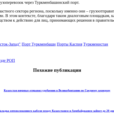
рузоперевозок через Туркменбашинский порт.
частного сектора региона, поскольку именно они – грузоотправи
ми. В этом контексте, благодаря таким диалоговым площадкам, 
ством к действию для лиц, принимающих решения в правительств
сток-Запад"
Порт Туркменбаши
Порты Каспия
Туркменистан
езде РОП
Похожие публикации
Казахстан впервые отправил удобрения в Великобританию по Среднему коридору
кладка оптоволоконного кабеля между Казахстаном и Азербайджаном займет до 20 дн