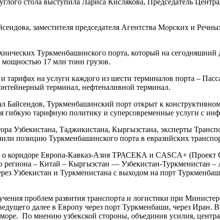
глого стола выступила Лариса Кислякова, Председатель Центра
сеидова, заместителя председателя Агентства Морских и Речн
 технических Туркменбашинского порта, который на сегодняшни
 мощностью 17 млн тонн грузов.
 и тарифах на услуги каждого из шести терминалов порта – Па
онтейнерный терминал, нефтеналивной терминал.
ал Байсеидов, Туркменбашинский порт открыт к конструктивном
ая гибкую тарифную политику и суперсовременные услуги с инф
ора Узбекистана, Таджикистана, Кыргызстана, эксперты Трансп
ачили позицию Туркменбашинского порта в евразийских транспо
ре, о коридоре Европа-Кавказ-Азия ТРАСЕКА и CASCA+ (Проект
 региона – Китай – Кыргызстан — Узбекистан-Туркменистан – А
рез Узбекистан и Туркменистана с выходом на порт Туркменбаш
учения проблем развития транспорта и логистики при Министерс
едущего далее в Европу через порт Туркменбаши, через Иран. 
ом море. По мнению узбекской стороны, объединив усилия, центр