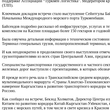
поддержке Ассоциации “Туркмен Логистика”. Модератором кру
(ТЛП).
Ключевым докладом встречи стало выступление Сейитгулы Бай
Начальника Международного морского порта Туркменбаши.
Байсеидов подробно рассказал об инфраструктуре, услугах и
комплексом на Каспии площадью более 150 гектаров и годовой
Была озвучена детальная информация о техническом состоянии
Терминал генеральных грузов, полипропиленовый терминал, к
И как неоднократно в продолжении своего выступления отмеч
грузоотправителями из всех стран Центральной Азии, предлаг
Специалисты-транспортники государственного и частного сект
железных дорог выступили с презентациями, в которых обозн
И прежде всего речь шла о Транскаспийском среднем коридо
мультимодального маршрута «Страны Азиатско-Тихоокеанского
намерение Кыргызстана к развитию транспортного коридора че
Россию.
Как сообщил на встрече, Бекзод Холматов, Директор Центра из
Китаем по развитию коридора Китай-Кыргызстан-Узбекистан, в
грузов с морских путей, в том числе в свете кризиса в Красн