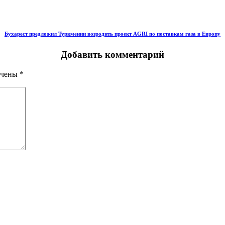
Бухарест предложил Туркмении возродить проект AGRI по поставкам газа в Европу
Добавить комментарий
ечены
*