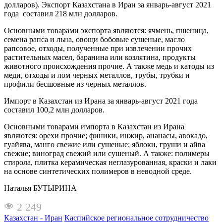
долларов). Экспорт Казахстана в Иран за январь-август 2021
года составил 218 млн долларов.
Основными товарами экспорта являются: ячмень, пшеница,
семена рапса и льна, овощи бобовые сушеные, масло
рапсовое, отходы, полученные при извлечении прочих
растительных масел, баранина или козлятина, продукты
животного происхождения прочие. А также медь и катоды из
меди, отходы и лом черных металлов, трубы, трубки и
профили бесшовные из черных металлов.
Импорт в Казахстан из Ирана за январь-август 2021 года
составил 100,2 млн долларов.
Основными товарами импорта в Казахстан из Ирана
являются: орехи прочие; финики, инжир, ананасы, авокадо,
гуайява, манго свежие или сушеные; яблоки, груши и айва
свежие; виноград свежий или сушеный. А также: полимеры
стирола, плитка керамическая неглазурованная, краски и лаки
на основе синтетических полимеров в неводной среде.
Наталья БУТЫРИНА
2 249
Казахстан - Иран
Каспийское региональное сотрудничество