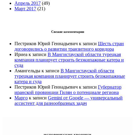
Апрель 2017
(49)
Март 2017
(21)
Свежие комментарии
Пестриков Юрий Геннадьевич
к записи
Шесть стран
договорились о развитии транзитного коридора
Ириеа
к записи
В Мангистауской области турецкая
компания планирует строить безэкипажные катера и
суда
Амангельды
к записи
В Мангистауской области
турецкая компания планирует строить безэкипажные
катера и суда
Пестриков Юрий Геннадьевич
к записи
Губернатор
иранской провинции Гилян о потенциале региона
Марго
к записи
Gemini от Google — универсальный
ассистент для разнообразных задач