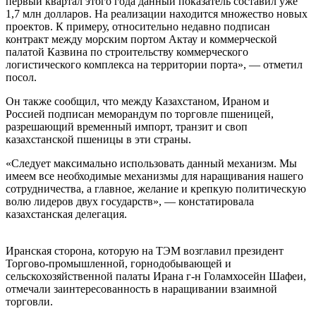
первый квартал этого года данный показатель составил уже
1,7 млн долларов. На реализации находится множество новых
проектов. К примеру, относительно недавно подписан
контракт между морским портом Актау и коммерческой
палатой Казвина по строительству коммерческого
логистического комплекса на территории порта», — отметил
посол.
Он также сообщил, что между Казахстаном, Ираном и
Россией подписан меморандум по торговле пшеницей,
разрешающий временный импорт, транзит и своп
казахстанской пшеницы в эти страны.
«Следует максимально использовать данный механизм. Мы
имеем все необходимые механизмы для наращивания нашего
сотрудничества, а главное, желание и крепкую политическую
волю лидеров двух государств», — констатировала
казахстанская делегация.
Иранская сторона, которую на ТЭМ возглавил президент
Торгово-промышленной, горнодобывающей и
сельскохозяйственной палаты Ирана г-н Голамхосейн Шафеи,
отмечали заинтересованность в наращивании взаимной
торговли.