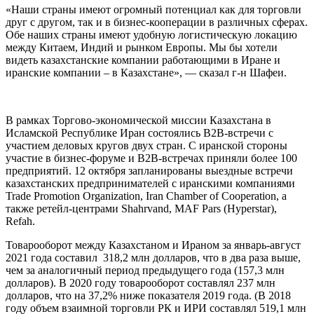
«Наши страны имеют огромный потенциал как для торговли
друг с другом, так и в бизнес-кооперации в различных сферах.
Обе наших страны имеют удобную логистическую локацию
между Китаем, Индий и рынком Европы. Мы бы хотели
видеть казахстанские компании работающими в Иране и
иранские компании – в Казахстане», — сказал г-н Шафеи.
В рамках Торгово-экономической миссии Казахстана в
Исламской Республике Иран состоялись В2В-встречи с
участием деловых кругов двух стран. С иранской стороны
участие в бизнес-форуме и В2В-встречах приняли более 100
предприятий. 12 октября запланированы выездные встречи
казахстанских предпринимателей с иранскими компаниями
Trade Promotion Organization, Iran Chamber of Cooperation, а
также ретейл-центрами Shahrvand, MAF Pars (Hyperstar),
Refah.
Товарооборот между Казахстаном и Ираном за январь-август
2021 года составил 318,2 млн долларов, что в два раза выше,
чем за аналогичный период предыдущего года (157,3 млн
долларов). В 2020 году товарооборот составлял 237 млн
долларов, что на 37,2% ниже показателя 2019 года. (В 2018
году объем взаимной торговли РК и ИРИ составлял 519,1 млн