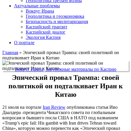
Геополитика третьей волны
Актуальные проблемы
Вокруг Ирана
Геополитика и геоэкономика
Безопасность и милитаризация
Каспийский транзит
Каспийский диалог
Экология Каспия
О портале
Главная
»
Эпический провал Трампа: своей политикой он
подталкивает Иран к Китаю
Вокруг Ирана
,
Зарубежные материалы по Каспию
Эпический провал Трампа: своей
политикой он подталкивает Иран к
Китаю
21 июля на портале
Iran Review
опубликована статья Иво
Даалдера -президента Чикагского совета по глобальным
вопросам и бывшего посла США в НАТО под названием
«Trump’s epic fail: His gambit with Iran drives Tehran toward
China», которую можно перевести как «Эпический провал