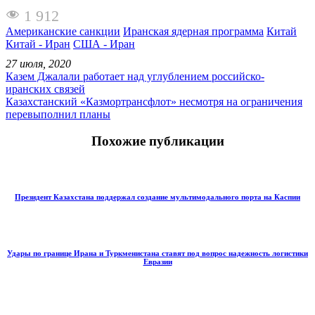
1 912
Американские санкции
Иранская ядерная программа
Китай
Китай - Иран
США - Иран
27 июля, 2020
Казем Джалали работает над углублением российско-
иранских связей
Казахстанский «Казмортрансфлот» несмотря на ограничения
перевыполнил планы
Похожие публикации
Президент Казахстана поддержал создание мультимодального порта на Каспии
Удары по границе Ирана и Туркменистана ставят под вопрос надежность логистики
Евразии