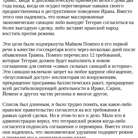
Трамп, зайдя в дипломатическую приемную Белого дома два
года назад, когда он осудил переговорные навыки своего
предшественника и деструктивное поведение Ирана. Вместо
этого они надеялись, что новые массированные
экономические санкции либо вынудят Тегеран согласиться на
более выгодную сделку, либо заставят иранский народ
восстать против режима.
Эти цели были подчеркнуты Майком Помпео в его первой
речи в качестве госсекретаря всего через несколько дней после
объявления Трампа. Помпео перечислил 12 требований,
которые Тегеран должен будет выполнить в новом
соглашении для снятия «самых сильных санкций в истории».
Эти санкции включали запрет на любое ядерное обогащение,
«безусловный доступ» инспекторам по вооружениям,
прекращение программы баллистических ракет, прекращение
всей дестабилизирующей деятельности в Ираке, Сирии,
Йемене и других частях региона и многое другое.
Список был длинным, и было трудно понять, как какое-либо
иранское правительство согласится на все требования в
рамках одной сделки. Но в этом-то все и дело. Мало кто в
администрации верил, что тегеранский режим когда-либо
согласится подписать соглашение о перемирии. Вместо этого
они надеялись, что экономическое удушение подорвет режим
и приведет его к окончательному краху.