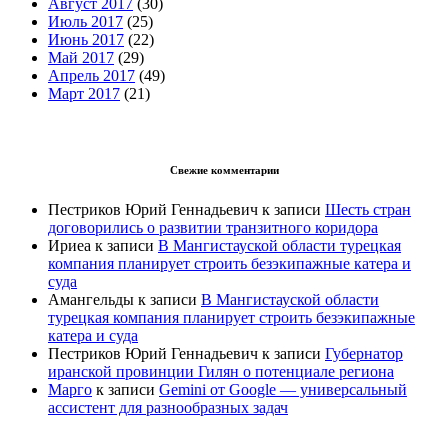
Август 2017
(30)
Июль 2017
(25)
Июнь 2017
(22)
Май 2017
(29)
Апрель 2017
(49)
Март 2017
(21)
Свежие комментарии
Пестриков Юрий Геннадьевич
к записи
Шесть стран
договорились о развитии транзитного коридора
Ириеа
к записи
В Мангистауской области турецкая
компания планирует строить безэкипажные катера и
суда
Амангельды
к записи
В Мангистауской области
турецкая компания планирует строить безэкипажные
катера и суда
Пестриков Юрий Геннадьевич
к записи
Губернатор
иранской провинции Гилян о потенциале региона
Марго
к записи
Gemini от Google — универсальный
ассистент для разнообразных задач