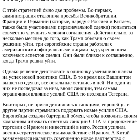
С этой стратегией было две проблемы. Во-первых,
администрация отклонила просьбы Великобритании,
Франции и Германии (которые, наряду с Россией и Китаем,
также были участниками первоначальной сделки) попытаться
совместно улучшить условия соглашения. Действительно, за
несколько месяцев до того, как Трамп объявил о своем
решении уйти, три европейские страны работали с
американскими официальными лицами над укреплением
ключевых аспектов сделки. Они были близки к соглашению,
когда Трамп решил уйти.
Однако решение действовать в одиночку уменьшило шансы
на успех новой политики США. В то время как Вашингтон
вышел из сделки, все остальные остались в ней. Ни один из
них не последовал за ним, вводя санкции, тем самым
ограничивая влияние усилий США по изоляции Тегерана.
Во-вторых, не присоединившись к санкциям, европейцы и
другие партии стремились подорвать новые усилия США.
Европейцы создали бартерный обмен, чтобы позволить своим
компаниям избежать ответных санкций США за продолжение
торговли с Ираном и инвестиций в него. Россия усилила
военно-стратегическое взаимодействие с Ираном. А Китай
вознамерился наладить совершенно новое партнерство с