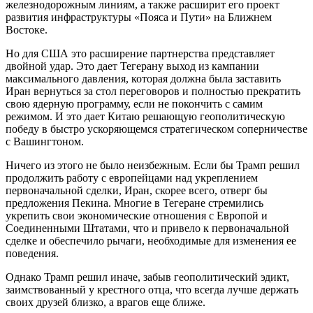
железнодорожным линиям, а также расширит его проект
развития инфраструктуры «Пояса и Пути» на Ближнем
Востоке.
Но для США это расширение партнерства представляет
двойной удар. Это дает Тегерану выход из кампании
максимального давления, которая должна была заставить
Иран вернуться за стол переговоров и полностью прекратить
свою ядерную программу, если не покончить с самим
режимом. И это дает Китаю решающую геополитическую
победу в быстро ускоряющемся стратегическом соперничестве
с Вашингтоном.
Ничего из этого не было неизбежным. Если бы Трамп решил
продолжить работу с европейцами над укреплением
первоначальной сделки, Иран, скорее всего, отверг бы
предложения Пекина. Многие в Тегеране стремились
укрепить свои экономические отношения с Европой и
Соединенными Штатами, что и привело к первоначальной
сделке и обеспечило рычаги, необходимые для изменения ее
поведения.
Однако Трамп решил иначе, забыв геополитический эдикт,
заимствованный у крестного отца, что всегда лучше держать
своих друзей близко, а врагов еще ближе.