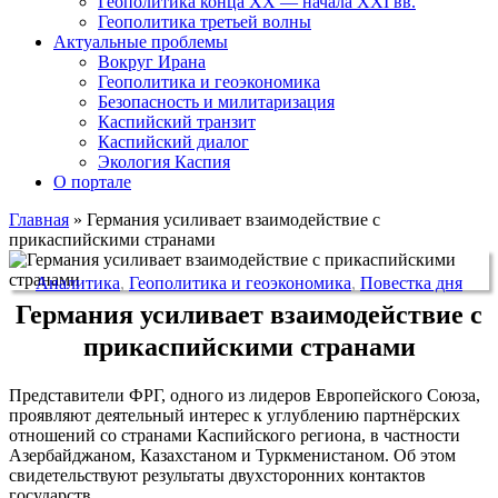
Геополитика конца XX — начала XXI вв.
Геополитика третьей волны
Актуальные проблемы
Вокруг Ирана
Геополитика и геоэкономика
Безопасность и милитаризация
Каспийский транзит
Каспийский диалог
Экология Каспия
О портале
Главная
»
Германия усиливает взаимодействие с
прикаспийскими странами
Аналитика
,
Геополитика и геоэкономика
,
Повестка дня
Германия усиливает взаимодействие с
прикаспийскими странами
Представители ФРГ, одного из лидеров Европейского Союза,
проявляют деятельный интерес к углублению партнёрских
отношений со странами Каспийского региона, в частности
Азербайджаном, Казахстаном и Туркменистаном. Об этом
свидетельствуют результаты двухсторонних контактов
государств.