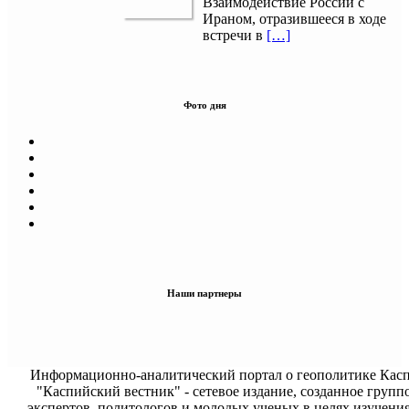
Взаимодействие России с
Ираном, отразившееся в ходе
встречи в
[…]
Фото дня
Наши партнеры
Информационно-аналитический портал о геополитике Касп
"Каспийский вестник" - сетевое издание, созданное групп
экспертов, политологов и молодых ученых в целях изучени