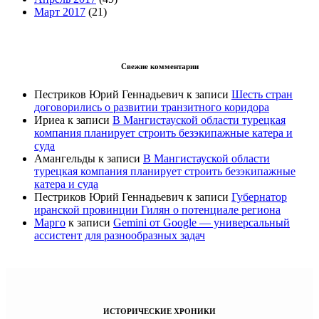
Март 2017
(21)
Свежие комментарии
Пестриков Юрий Геннадьевич
к записи
Шесть стран
договорились о развитии транзитного коридора
Ириеа
к записи
В Мангистауской области турецкая
компания планирует строить безэкипажные катера и
суда
Амангельды
к записи
В Мангистауской области
турецкая компания планирует строить безэкипажные
катера и суда
Пестриков Юрий Геннадьевич
к записи
Губернатор
иранской провинции Гилян о потенциале региона
Марго
к записи
Gemini от Google — универсальный
ассистент для разнообразных задач
ИСТОРИЧЕСКИЕ ХРОНИКИ