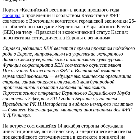
Портал «Каспийский вестник» в конце прошлого года
сообщал
о проведении Посольством Казахстана в ФРГ
совместно с Восточным комитетом германской экономики 25-
го юбилейного заседание Берлинского Евразийского Kлуба
(БЕК) на тему «Правовой и экономический статус Каспия:
перспективы сотрудничества Европы с регионом».
Справка редакции: БЕК является первым проектом подобного
рода в Европе, направленным на укрепление экспертного
диалога между европейскими и азиатскими культурами.
Функции секретариата БЕК совместно осуществляют
Посольство Казахстана в ФРГ и Восточный комитет
германской экономики — ведущая экономическая организация
страны, занимающаяся актуальной международной
проблематикой в области глобальной экономики.
Торжественное открытие Берлинского Евразийского Клуба
состоялось 7 февраля 2012 года в Берлине с участием
Президента РК Н.Назарбаева и видного немецкого политика
— бывшего Вице-канцлера, министра иностранных дел ФРГ
Х-Д.Геншера.
На встрече состоявшейся 14 декабря стороны обсуждали
инвестиционные, логистические, и энергетические аспекты
прикаспийского сотрудничества в контексте принятой на