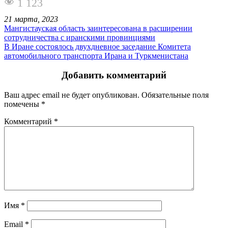
1 123
21 марта, 2023
Мангистауская область заинтересована в расширении
сотрудничества с иранскими провинциями
В Иране состоялось двухдневное заседание Комитета
автомобильного транспорта Ирана и Туркменистана
Добавить комментарий
Ваш адрес email не будет опубликован.
Обязательные поля
помечены
*
Комментарий
*
Имя
*
Email
*