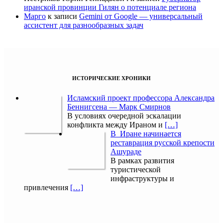
иранской провинции Гилян о потенциале региона
Марго
к записи
Gemini от Google — универсальный
ассистент для разнообразных задач
ИСТОРИЧЕСКИЕ ХРОНИКИ
Исламский проект профессора Александра
Беннигсена — Марк Смирнов
В условиях очередной эскалации
конфликта между Ираном и
[…]
В Иране начинается
реставрация русской крепости
Ашураде
В рамках развития
туристической
инфраструктуры и
привлечения
[…]