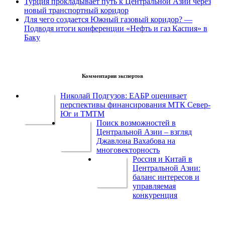
Турция прокладывает путь к Центральной Азии через
новый транспортный коридор
Для чего создается Южный газовый коридор? —
Подводя итоги конференции «Нефть и газ Каспия» в
Баку
Комментарии экспертов
Николай Подгузов: ЕАБР оценивает
перспективы финансирования МТК Север-
Юг и ТМТМ
Поиск возможностей в
Центральной Азии – взгляд
Джавлона Вахабова на
многовекторность
Россия и Китай в
Центральной Азии:
баланс интересов и
управляемая
конкуренция