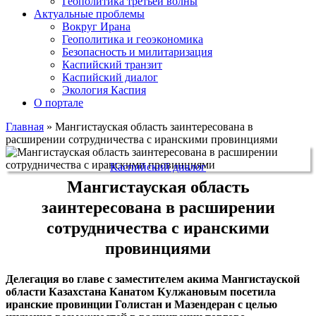
Геополитика третьей волны
Актуальные проблемы
Вокруг Ирана
Геополитика и геоэкономика
Безопасность и милитаризация
Каспийский транзит
Каспийский диалог
Экология Каспия
О портале
Главная
»
Мангистауская область заинтересована в
расширении сотрудничества с иранскими провинциями
Каспийский диалог
Мангистауская область
заинтересована в расширении
сотрудничества с иранскими
провинциями
Делегация во главе с заместителем акима Мангистауской
области Казахстана Канатом Кулжановым посетила
иранские провинции Голистан и Мазендеран с целью