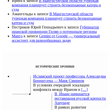
Ириеа
к записи
В Мангистауской области турецкая
компания планирует строить безэкипажные катера и
суда
Амангельды
к записи
В Мангистауской области
турецкая компания планирует строить безэкипажные
катера и суда
Пестриков Юрий Геннадьевич
к записи
Губернатор
иранской провинции Гилян о потенциале региона
Марго
к записи
Gemini от Google — универсальный
ассистент для разнообразных задач
ИСТОРИЧЕСКИЕ ХРОНИКИ
Исламский проект профессора Александра
Беннигсена — Марк Смирнов
В условиях очередной эскалации
конфликта между Ираном и
[…]
В Иране начинается
реставрация русской крепости
Ашураде
В рамках развития