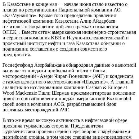
В Казахстане в конце мая — начале июня стало известно о
планах по реорганизации Национальной компании АО
«КазМунайГаз». Кроме того председатель правления
нефтегазовой компании Казахстана Алик Айдарбаев
отчитался о сокращении добычи в рамках соглашения
ОПЕК+. Вместе сэтим американская инженерно-строительная
и сервисная компания KBR и Научно-исследовательский и
проектный институт нефти и газа Казахстана объявили о
подписании соглашения о создании совместного
предприятия.
Госнефтефонд Азербайджана обнародовал данные о валютной
выручке от продажи прибыльной нефти с блока
месторождений «Азери-Чираг-Гюнешли» (АЧГ) и конденсата
с газоконденсатного месторождения «Шахдениз». А главный
аналитик по исследованиям компании Caspian & Europe at
Wood Mackenzie Эшли Шерман прокомментировал последние
новости о возобновлении продаж американской Exxonmobil
своей доли в компании ACG, разрабатывающей блок
нефтяных месторождений АЧГ.
В это же время высокую активность в нефтегазовой сфере
проявила туркменская сторона. Представители
Туркменистана провели серию переговоров с зарубежными
партнёрами страны, в том числе старшим вице-президентом