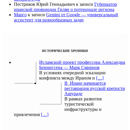
Пестриков Юрий Геннадьевич
к записи
Губернатор
иранской провинции Гилян о потенциале региона
Марго
к записи
Gemini от Google — универсальный
ассистент для разнообразных задач
ИСТОРИЧЕСКИЕ ХРОНИКИ
Исламский проект профессора Александра
Беннигсена — Марк Смирнов
В условиях очередной эскалации
конфликта между Ираном и
[…]
В Иране начинается
реставрация русской крепости
Ашураде
В рамках развития
туристической
инфраструктуры и
привлечения
[…]