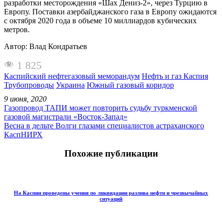
разработки месторождения «Шах Дениз-2», через Турцию в
Европу. Поставки азербайджанского газа в Европу ожидаются
с октября 2020 года в объеме 10 миллиардов кубических
метров.
Автор: Влад Кондратьев
1 825
Каспийский нефтегазовый меморандум
Нефть и газ Каспия
Трубопроводы
Украина
Южный газовый коридор
9 июня, 2020
Газопровод ТАПИ может повторить судьбу туркменской
газовой магистрали «Восток-Запад»
Весна в дельте Волги глазами специалистов астраханского
КаспНИРХ
Похожие публикации
На Каспии проведены учения по ликвидации разлива нефти и чрезвычайных
ситуаций