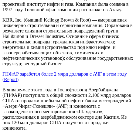
проектный институт нефти и газа. Компания была создана в
1997 году. Головной офис компании расположен в Актау.
KBR, Inc. (бывший Kellogg Brown & Root) — американская
инженерно-строительная и сервисная компания. Образована в
результате слияния строительных подразделений групп
Halliburton и Dresser Industries. Основные сфера бизнеса:
строительные подряды; гражданская инфраструктура;
энергетика и химия (строительство под ключ нефте- и
газоперерабатывающих объектов, химических и
нефтехимических установок); обслуживание государственных
структур; венчурный бизнес.
ГНФАР заработал более 2 млрд долларов с АЧГ в этом году
(Report)
В январе-мае этого года в Госнефтефонд Азербайджана
(ГНФАР) поступило в общей сложности 2,106 млрд долларов
США от продажи прибыльной нефти с блока месторождений
«Азери-Чираг-Гюнешли» (АЧГ) и конденсата с
газоконденсатного месторождения «Шахдениз»,
расположенных в азербайджанском секторе дна Каспия. Из
них 120 млн долларов США получены от продажи
конденсата.