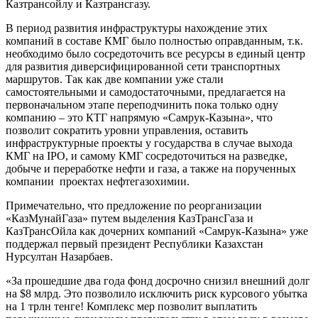
Казтрансойлу и Казтрансгазу.
В период развития инфраструктуры нахождение этих
компаний в составе КМГ было полностью оправданным, т.к.
необходимо было сосредоточить все ресурсы в единый центр
для развития диверсифицированной сети транспортных
маршрутов. Так как две компании уже стали
самостоятельными и самодостаточными, предлагается на
первоначальном этапе переподчинить пока только одну
компанию – это КТГ напрямую «Самрук-Казына», что
позволит сократить уровни управления, оставить
инфраструктурные проекты у государства в случае выхода
КМГ на IPO, и самому КМГ сосредоточиться на разведке,
добыче и переработке нефти и газа, а также на порученных
компании проектах нефтегазохимии.
Примечательно, что предложение по реорганизации
«КазМунайГаза» путем выделения КазТрансГаза и
КазТрансОйла как дочерних компаний «Самрук-Казына» уже
поддержал первый президент Республики Казахстан
Нурсултан Назарбаев.
«За прошедшие два года фонд досрочно снизил внешний долг
на $8 млрд. Это позволило исключить риск курсового убытка
на 1 трлн тенге! Комплекс мер позволит выплатить