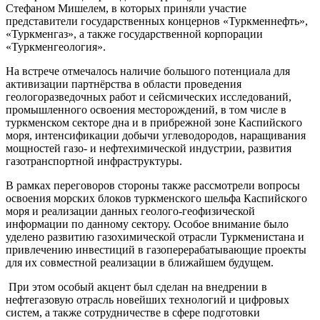
Стефаном Мишелем, в которых приняли участие
представители государственных концернов «Туркменнефть»,
«Туркменгаз», а также государственной корпорации
«Туркменгеология».
На встрече отмечалось наличие большого потенциала для
активизации партнёрства в области проведения
геологоразведочных работ и сейсмических исследований,
промышленного освоения месторождений, в том числе в
туркменском секторе дна и в прибрежной зоне Каспийского
моря, интенсификации добычи углеводородов, наращивания
мощностей газо- и нефтехимической индустрии, развития
газотранспортной инфраструктуры.
В рамках переговоров стороны также рассмотрели вопросы
освоения морских блоков туркменского шельфа Каспийского
моря и реализации данных геолого-геофизической
информации по данному сектору. Особое внимание было
уделено развитию газохимической отрасли Туркменистана и
привлечению инвестиций в газоперерабатывающие проекты
для их совместной реализации в ближайшем будущем.
При этом особый акцент был сделан на внедрении в
нефтегазовую отрасль новейших технологий и цифровых
систем, а также сотрудничестве в сфере подготовки