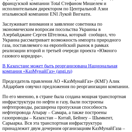
французской компании Total Стефаном Мишелем и
исполнительным директором по Центральной Азии
итальянской компании ENI Лукой Вигнати.
Заслуживает внимания и заявление советника по
экономическим вопросам посольства Украины в
Азербайджане Сергея Штелюка, который сообщил, что
Украина рассматривает возможность импорта природного
газа, поставляемого на европейский рынок в рамках
реализации второй и третьей очереди проекта «Южного
газового коридора».
В Казахстане может быть реорганизована Национальная
компания «КазМунайГаз» (angi.ru)
Председатель правления АО «КазМунайГаз» (КМГ) Алик
Айдарбаев озвучил предложения по реорганизации компании.
По его мнению, в стране была создана мощная транспортная
инфраструктура по нефти и газу, были построены
нефтепроводы, расширена пропускная способность
нефтепровода Атырау – Самара, а также построены
газопроводы – Казахстан – Китай, Бейнеу – Шымкент,
Сарыарка. Вся эта транспортная инфраструктура
принадлежит двум дочерним организациям КазМунайГаза –