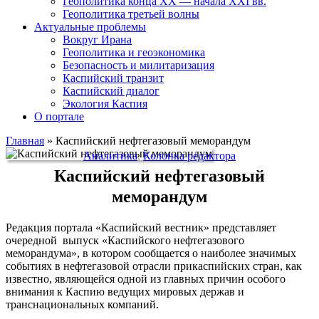
Геополитика конца XX — начала XXI вв.
Геополитика третьей волны
Актуальные проблемы
Вокруг Ирана
Геополитика и геоэкономика
Безопасность и милитаризация
Каспийский транзит
Каспийский диалог
Экология Каспия
О портале
Главная
»
Каспийский нефтегазовый меморандум
Аналитика
,
Колонка редактора
Каспийский нефтегазовый
меморандум
Редакция портала «Каспийский вестник» представляет
очередной выпуск «Каспийского нефтегазового
меморандума», в котором сообщается о наиболее значимых
событиях в нефтегазовой отрасли прикаспийских стран, как
известно, являющейся одной из главных причин особого
внимания к Каспию ведущих мировых держав и
транснациональных компаний.