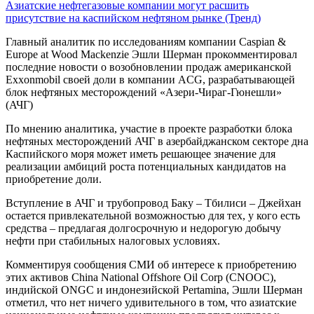
Азиатские нефтегазовые компании могут расшить
присутствие на каспийском нефтяном рынке (Тренд)
Главный аналитик по исследованиям компании Caspian &
Europe at Wood Mackenzie Эшли Шерман прокомментировал
последние новости о возобновлении продаж американской
Exxonmobil своей доли в компании ACG, разрабатывающей
блок нефтяных месторождений «Азери-Чираг-Гюнешли»
(АЧГ)
По мнению аналитика, участие в проекте разработки блока
нефтяных месторождений АЧГ в азербайджанском секторе дна
Каспийского моря может иметь решающее значение для
реализации амбиций роста потенциальных кандидатов на
приобретение доли.
Вступление в АЧГ и трубопровод Баку – Тбилиси – Джейхан
остается привлекательной возможностью для тех, у кого есть
средства – предлагая долгосрочную и недорогую добычу
нефти при стабильных налоговых условиях.
Комментируя сообщения СМИ об интересе к приобретению
этих активов China National Offshore Oil Corp (CNOOC),
индийской ONGC и индонезийской Pertamina, Эшли Шерман
отметил, что нет ничего удивительного в том, что азиатские