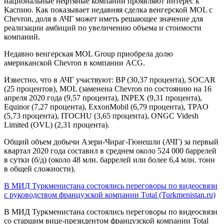
национальные нефтяные компании проявляют интерес к
Каспию. Как показывает недавняя сделка венгерской MOL с
Chevron, доля в АЧГ может иметь решающее значение для
реализации амбиций по увеличению объема и стоимости
компаний.
Недавно венгерская MOL Group приобрела долю
американской Chevron в компании ACG.
Известно, что в АЧГ участвуют: BP (30,37 процента), SOCAR
(25 процентов), MOL (заменена Chevron по состоянию на 16
апреля 2020 года (9,57 процента), INPEX (9,31 процента),
Equinor (7,27 процента), ExxonMobil (6,79 процента), TPAO
(5,73 процента), ITOCHU (3,65 процента), ONGC Videsh
Limited (OVL) (2,31 процента).
Общий объем добычи Азери-Чираг-Гюнешли (АЧГ) за первый
квартал 2020 года составил в среднем около 524 000 баррелей
в сутки (б/д) (около 48 млн. баррелей или более 6,4 млн. тонн
в общей сложности).
В МИД Туркменистана состоялись переговоры по видеосвязи
с руководством французской компании Total (Turkmenistan.ru)
В МИД Туркменистана состоялись переговоры по видеосвязи
со старшим вице-президентом французской компании Total