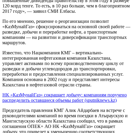
повышенные дивиденды правительству в этом году в размере
120 млрд тенге. То есть, в 10 раз больше, чем в благоприятном
2017 году», — заявил СМИ Елбасы.
По его мнению, решение о реорганизации позволит
«КазМунайГаз» сфокусироваться на основной своей работе —
разведке, добычи и переработке нефти, а транспортным
компаниям — на развитии и диверсификации транспортных
маршрутов.
Известно, что Нацкомпания КМГ – вертикально-
интегрированная нефтегазовая компания Казахстана,
управляет активами по всему производственному циклу от
разведки и добычи углеводородов до транспортировки,
переработки и предоставления специализированных услуг.
Компания основана в 2002 году и представляет интересы
Казахстана в нефтегазовой отрасли страны.
НК «КазМунайГаз» сокращает добычу: компаниям поручено
распределить оставшиеся объемы работ (sputniknews.kz)
Председатель правления КМГ Алик Айдарбаев на встрече с
руководителями компаний во время поездки в Атыраускую и
Мангистаускую области Казахстана сообщил, что в рамках
соглашения ОПЕК+ АО НК «КазМунайГаз» сокращает
добычу, что приведет к уменьшению соответствующих