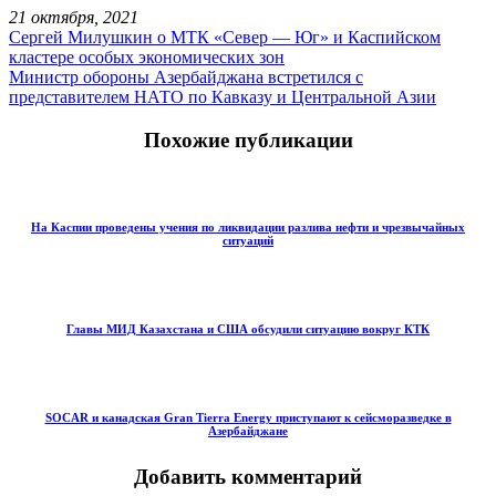
21 октября, 2021
Сергей Милушкин о МТК «Север — Юг» и Каспийском
кластере особых экономических зон
Министр обороны Азербайджана встретился с
представителем НАТО по Кавказу и Центральной Азии
Похожие публикации
На Каспии проведены учения по ликвидации разлива нефти и чрезвычайных
ситуаций
Главы МИД Казахстана и США обсудили ситуацию вокруг КТК
SOCAR и канадская Gran Tierra Energy приступают к сейсморазведке в
Азербайджане
Добавить комментарий