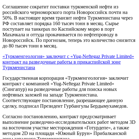
Соглашение сократит поставки туркменской нефти из
российского черноморского порта Новороссийск почти на
50%. В настоящее время транзит нефти Туркменистана через
РФ составляет порядка 160 тысяч тонн в месяц. Сырье
поступает на танкерах по Каспийскому морю в порт
Махачкала и оттуда прокачивается по нефтепроводу в
Новороссийск. По прогнозам, теперь это количество снизится
до 80 тысяч тонн в месяц.
«Туркменгеология» заключит с «Yug-Neftegaz Private Limited»
контракт на разведочные работы в прикаспийской зоне
Туркменистана
Государственная корпорация «Туркменгеология» заключит
контракт с компанией «Yug-Neftegaz Private Limited»
(Сингапур) на разведочные работы для поиска новых
нефтяных залежей на западе Туркменистана.
Соответствующее постановление, разрешающее данную
сделку, подписал Президент Гурбангулы Бердымухамедов.
Согласно постановлению, контракт предусматривает
выполнение разведочно-исследовательских работ методом 3D
на восточном участке месторождения «Готурдепе», а также
методом 2D на площади «Южный Бурун» Прибалканской
зоны западного Туркменистана.