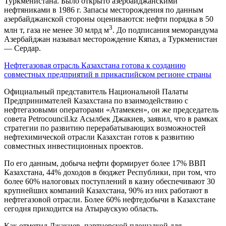
Туркменистана. Было открыто азербайджанскими
нефтяниками в 1986 г. Запасы месторождения по данным
азербайджанской стороны оцениваются: нефти порядка в 50
3
млн т, газа не менее 30 млрд м
. До подписания меморандума
Азербайджан называл месторождение Кяпаз, а Туркменистан
— Сердар.
Нефтегазовая отрасль Казахстана готова к созданию
совместных предприятий в прикаспийском регионе страны
Официальный представитель Национальной Палаты
Предпринимателей Казахстана по взаимодействию с
нефтегазовыми операторами «Атамекен», он же председатель
совета Petrocouncil.kz Асылбек Джакиев, заявил, что в рамках
стратегии по развитию перерабатывающих возможностей
нефтехимической отрасли Казахстан готов к развитию
совместных инвестиционных проектов.
По его данным, добыча нефти формирует более 17% ВВП
Казахстана, 44% доходов в бюджет Республики, при том, что
более 60% налоговых поступлений в казну обеспечивают 30
крупнейших компаний Казахстана, 90% из них работают в
нефтегазовой отрасли. Более 60% нефтедобычи в Казахстане
сегодня приходится на Атыраускую область.
Как отметил Джакиев, партнерской площадкой для