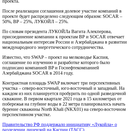
проекта.
После реализации соглашения долевое участие компаний в
проекте будет распределено следующим образом: SOCAR –
50%, BP – 25%, ЛУКОЙЛ – 25%.
По словам президента ЛУКОЙЛа Вагита Алекперова,
присоединение компании к проектам ВР и SOCAR отвечает
национальным интересам России и Азербайджана в развитии
международного энергетического сотрудничества.
Известно, что SWAP – проект на мелководье Каспия,
соглашение по изучению и разработке которого было
подписано компанией BP и Госнефтекомпанией
Азербайджана SOCAR в 2014 году.
Контрактная площадь SWAP включает три перспективных
участка – северо-восточный, юго-восточный и западный. На
каждом из них планируется пробурить по одной разведочной
скважине. В первом квартале 2021 года в 15 километрах от
побережья на глубине воды в 22 метра планировалось начать
бурение скважины North Khali (NKX01) на северо-восточном
перспективном участке.
Правительство РФ поддержало инициативу «Лукойла» о
разделении лицензий на Каспии (ТАСС)