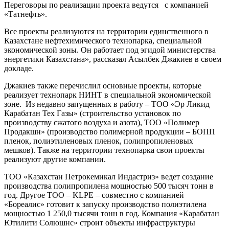
Переговоры по реализации проекта ведутся с компанией
«Татнефть».
Все проекты реализуются на территории единственного в
Казахстане нефтехимического технопарка, специальной
экономической зоны. Он работает под эгидой министерства
энергетики Казахстана», рассказал Асылбек Джакиев в своем
докладе.
Джакиев также перечислил основные проекты, которые
реализует технопарк НИНТ в специальной экономической
зоне. Из недавно запущенных в работу – ТОО «Эр Ликид
Карабатан Тех Газы» (строительство установок по
производству сжатого воздуха и азота), ТОО «Полимер
Продакшн» (производство полимерной продукции – БОПП
пленок, полиэтиленовых пленок, полипропиленовых
мешков). Также на территории технопарка свои проекты
реализуют другие компании.
ТОО «Казахстан Петрокемикал Индастриз» ведет создание
производства полипропилена мощностью 500 тысяч тонн в
год. Другое ТОО – KLPE – совместно с компанией
«Бореалис» готовит к запуску производство полиэтилена
мощностью 1 250,0 тысячи тонн в год. Компания «Карабатан
Ютилити Солюшнс» строит объекты инфраструктуры