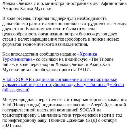
Ходжа Овезова с и.о. министра иностранных дел Афганистана
Амиром Ханом Муттаки.
В ходе беседы, стороны подчеркнули необходимость
дальнейшего развития многопланового сотрудничества между
двух стран. В данном контексте была отмечена
целесообразность организации встреч бизнес-кругов двух
стран в целях наращивания товарооборота и поиска новых
форматов экономического взаимодействия.
Как впоследствии сообщило издание
«Хроника
Туркменистана»
со ссылкой на индийскую «The Tribune
India», в ходе переговоров Ходжа Овезов, и Амир Хан
Муттаки детально обсудили проекты ТАПИ.
Vitol и SOCAR подписали соглашение о транспортировке
туркменской нефти по трубопроводу Баку-Тбилиси-Джейхан
(oilgas.gov.tm)
Международная энергетическая и товарная торговая компания
Vitol (Нидерланды) подписала соглашение с Азербайджанской
государственной нефтяной компанией SOCAR на
транспортировку 1 миллиона тонн туркменской нефти в год
по нефтепроводу Баку-Тбилиси-Джейхан (БТД) с октября
2021 года.