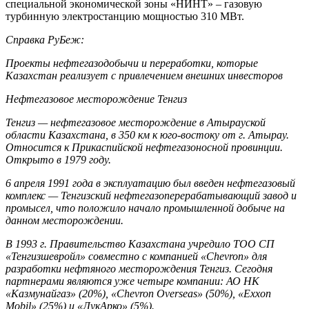
специальной экономической зоны «НИНТ» – газовую
турбинную электростанцию мощностью 310 МВт.
Справка РуБеж:
Проекты нефтегазодобычи и переработки, которые
Казахстан реализует с привлечением внешних инвесторов
Нефтегазовое месторождение Тенгиз
Тенгиз — нефтегазовое месторождение в Атырауской
области Казахстана, в 350 км к юго-востоку от г. Атырау.
Относится к Прикаспийской нефтегазоносной провинции.
Открыто в 1979 году.
6 апреля 1991 года в эксплуатацию был введен нефтегазовый
комплекс — Тенгизский нефтегазоперерабатывающий завод и
промысел, что положило начало промышленной добыче на
данном месторождении.
В 1993 г. Правительство Казахстана учредило ТОО СП
«Тенгизшевройл» совместно с компанией «Chevron» для
разработки нефтяного месторождения Тенгиз. Сегодня
партнерами являются уже четыре компании: АО НК
«Казмунайгаз» (20%), «Chevron Overseas» (50%), «Exxon
Mobil» (25%) и «ЛукАрко» (5%).