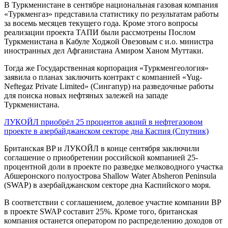
В Туркменистане в сентябре национальная газовая компания
«Туркменгаз» представила статистику по результатам работы
за восемь месяцев текущего года. Кроме этого вопросы
реализации проекта ТАПИ были рассмотрены Послом
Туркменистана в Кабуле Ходжой Овезовым с и.о. министра
иностранных дел Афганистана Амиром Ханом Муттаки.
Тогда же Государственная корпорация «Туркменгеология»
заявила о планах заключить контракт с компанией «Yug-
Neftegaz Private Limited» (Сингапур) на разведочные работы
для поиска новых нефтяных залежей на западе
Туркменистана.
ЛУКОЙЛ приобрёл 25 процентов акций в нефтегазовом
проекте в азербайджанском секторе дна Каспия (Спутник)
Британская BP и ЛУКОЙЛ в конце сентября заключили
соглашение о приобретении российской компанией 25-
процентной доли в проекте по разведке мелководного участка
Абшеронского полуострова Shallow Water Absheron Peninsula
(SWAP) в азербайджанском секторе дна Каспийского моря.
В соответствии с соглашением, долевое участие компании BP
в проекте SWAP составит 25%. Кроме того, британская
компания останется оператором по распределению доходов от