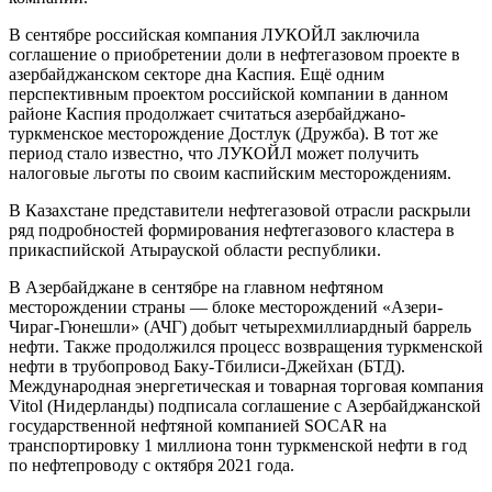
В сентябре российская компания ЛУКОЙЛ заключила
соглашение о приобретении доли в нефтегазовом проекте в
азербайджанском секторе дна Каспия. Ещё одним
перспективным проектом российской компании в данном
районе Каспия продолжает считаться азербайджано-
туркменское месторождение Достлук (Дружба). В тот же
период стало известно, что ЛУКОЙЛ может получить
налоговые льготы по своим каспийским месторождениям.
В Казахстане представители нефтегазовой отрасли раскрыли
ряд подробностей формирования нефтегазового кластера в
прикаспийской Атырауской области республики.
В Азербайджане в сентябре на главном нефтяном
месторождении страны — блоке месторождений «Азери-
Чираг-Гюнешли» (АЧГ) добыт четырехмиллиардный баррель
нефти. Также продолжился процесс возвращения туркменской
нефти в трубопровод Баку-Тбилиси-Джейхан (БТД).
Международная энергетическая и товарная торговая компания
Vitol (Нидерланды) подписала соглашение с Азербайджанской
государственной нефтяной компанией SOCAR на
транспортировку 1 миллиона тонн туркменской нефти в год
по нефтепроводу с октября 2021 года.