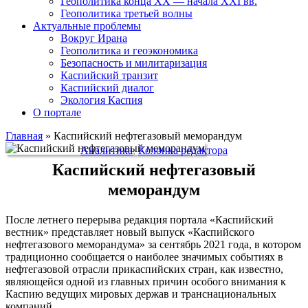
Геополитика конца XX — начала XXI вв.
Геополитика третьей волны
Актуальные проблемы
Вокруг Ирана
Геополитика и геоэкономика
Безопасность и милитаризация
Каспийский транзит
Каспийский диалог
Экология Каспия
О портале
Главная
»
Каспийский нефтегазовый меморандум
Аналитика
,
Колонка редактора
Каспийский нефтегазовый
меморандум
После летнего перерыва редакция портала «Каспийский
вестник» представляет новый выпуск «Каспийского
нефтегазового меморандума» за сентябрь 2021 года, в котором
традиционно сообщается о наиболее значимых событиях в
нефтегазовой отрасли прикаспийских стран, как известно,
являющейся одной из главных причин особого внимания к
Каспию ведущих мировых держав и транснациональных
компаний.