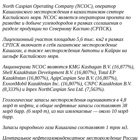
North Caspian Operating Company (NCOC), оператор
Кашаганского месторождения в казахстанском секторе
Каспийского моря. NCOC является оператором проекта по
разведке и добыче углеводородов в рамках соглашения о
разделе продукции по Северному Каспию (СРПСК).
Лицензионный участок площадью 5,6 тыс. км2 в рамках
СРПСК включает в себя гигантское месторождение
Кашаган, а также месторождения Актоты и Кайран на
шельфе Каспийского моря.
Акционерами NCOC являются KMG Kashagan B.V. (16,877%),
Shell Kazakhstan Development B.V. (16,807%), Total EP
Kazakhstan (16,807%), AgipCaspian Sea B.V. (16,807%),
ExxonMobil Kazakhstan Inc. (16,807%), CNPC Kazakhstan B.V.
(8,333%) и Inpex NorthCaspian Sea Ltd. (7,563%).
Геологические запасы месторождения оцениваются в 4,8
млрд т нефти, а общие нефтяные запасы составляют 38
млрд барр. (6 млрд т), из них извлекаемые — около 10 млрд
барр.
Запасы природного газа Кашагана составляют 1 трлн м3.
Центральное нефтегазоконденсатное месторождение России