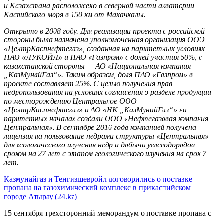
и Казахстана расположено в северной части акватории
Каспийского моря в 150 км от Махачкалы.
Открыто в 2008 году. Для реализации проекта с российской
стороны была назначена уполномоченная организация ООО
«ЦентрКаспнефтегаз», созданная на паритетных условиях
ПАО «ЛУКОЙЛ» и ПАО «Газпром» с долей участия 50%, с
казахстанской стороны — АО «Национальная компания
„КазМунайГаз“». Таким образом, доля ПАО «Газпром» в
проекте составляет 25%. С целью получения прав
недропользования на условиях соглашения о разделе продукции
по месторождению Центральное ООО
«ЦентрКаспнефтегаз» и АО «НК „КазМунайГаз“» на
паритетных началах создали ООО «Нефтегазовая компания
Центральная». В сентябре 2016 года компанией получена
лицензия на пользование недрами структуры «Центральная»
для геологического изучения недр и добычи углеводородов
сроком на 27 лет с этапом геологического изучения на срок 7
лет.
Казмунайгаз и Тенгизшевройл договорились о поставке
пропана на газохимический комплекс в прикаспийском
городе Атырау (24.kz)
15 сентября трехсторонний меморандум о поставке пропана с