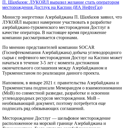
П. Шахбазов: ЛУКОЙЛ выразил желание стать оператором
месторождения Достлук на Каспии (ИА НефтеГаз)
Министр энергетики Азербайджана П. Шахбазов заявил, что
ЛУКОЙЛ выразил намерение участвовать в разработке
азербайджано-туркменского месторождения Достлуг в
качестве оператора. В настоящее время предложение
компании рассматривается сторонами.
По мнению представителей компании SOCAR
(Госнефтекомпания Азербайджана) добыча углеводородного
сырья с нефтяного месторождения Достлуг на Каспии может
начаться в течение 3-5 лет с момента достижения
окончательного соглашения между Азербайджаном и
Туркменистаном по реализации данного проекта.
Напомним, в январе 2021 г. правительства Азербайджана и
Туркменистана подписали Меморандум о взаимопонимании
(МоВ) по совместной разведке, разработке и освоении
углеводородных ресурсов месторождения. МоВ –
необязывающий документ, поэтому потребуется еще
подписать ряд обязывающих соглашений.
Месторождение Достлуг — шельфовое месторождение
расположенное на морской границе Азербайджана и