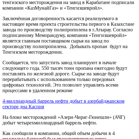
тенгизского месторождения на завод в Карабатане подписали
компании «КазМунайГаз» и «Тенгизшевройл».
Заключённая договоренность касается реализуемого в
настоящее время проекта строительства первого в Казахстане
завода по производству полипропилена в г.Атырау. Согласно
подписанному Меморандуму, компания «Тенгизшевройл»
является главным поставщиком сырья на завод по
производству полипропилена. Добывать пропан будут на
Тенгизском месторождении.
Сообщается, что запустить завод планируют в начале
следующего года. 550 тысяч тонн пропана ежегодно будут
поставлять по железной дороге. Сырье на заводе будут
перерабатывать с использованием только передовых
цифровых технологий. Это позволит управлять всеми
процессами в удаленном режиме
4-миллиардный баррель нефти добыт в азербайджанском
секторе дна Каспия
На блоке месторождений «Азери-Чираг-Гюнешли» (АЧГ)
добыт четырехмиллиардный баррель нефти.
Как сообщили в компании, общий объем добычи в 4
миллиарда баррелей был транспортирован через