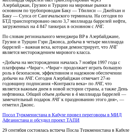
Азербайджан, Грузию и Турцию на мировые рынки в
основном по трубопроводам Баку — Тбилиси — Джейхан и
Баку — Супса от Сангачальского терминала. На сегодня по
БТД транспортировано около 3,7 миллиарда баррелей нефти,
загруженных на 4 847 танкерах в основном с АЧГ.
По словам регионального менеджера BP в Азербайджане,
Грузии и Турции Гэри Джонса, добыча в четыре миллиарда
баррелей – важная веха, которая демонстрирует, что АЧГ
является месторождением мирового класса.
«Добыча на месторождении началась 7 ноября 1997 года с
платформы «Чираг». «Чираг» продолжает играть большую
роль в безопасном, эффективном и надежном обеспечении
добычи на АЧГ. Сегодня Азербайджан отмечает 27-ю
годовщину подписания «Контракта века» по АЧГ, что
является важным днем в новой истории страны, а также День
нефтяника. Общий объем добычи в 4 миллиарда баррелей —
замечательный подарок АЧГ к празднованию этого дня», —
отметил Джонс.
Посол Туркменистана в Кабуле провел переговоры в МИД
Афганистана и обсудил проект ТАПИ
29 сентября состоялась встреча Посла Туркменистана в Кабуле