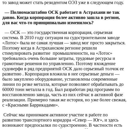
то завод может стать резидентом ОЭЗ уже в следующем году.
— Полномасштабно ОСК работает в Астрахани не так
давно. Когда корпорация более активно зашла в регион,
для вас что-то принципиально изменилось?
— ОСК — это государственная корпорация, серьезная
система. В 2010 году ситуация на судостроительном заводе
«Лотос» была не самая лучшая — завод мог просто закрыться.
Поэтому когда в Астраханском регионе решили
стимулировать развитие промышленности, на «Лотос»
требовались очень большие затраты, трудовые ресурсы и
грамотные решения по управлению. Поэтому вхождение
судоверфи в ряд предприятий ОСК дало серьезный толчок ее
развитию . Корпорация вложила в нее серьезные деньги —
было закуплено оборудование, установлены современные
линии по резке металла, которые позволяют обрабатывать до
60000 тонн металла в год. Был разработан ряд программ по
восстановлению завода, часть из них сейчас в активной фазе
реализации. Примерно такая же история, но уже более свежая,
с «Красными Баррикадами».
Сейчас мы принимаем активное участие в работе по
развитию транспортного коридора «Север — Юг», и здесь
возникают предпосылки по судостроению. В частности есть