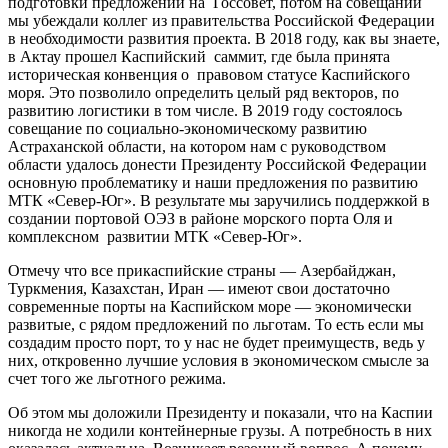
подготовки предложений на Госсовет, потом на совещании
мы убеждали коллег из правительства Российской Федерации
в необходимости развития проекта. В 2018 году, как вы знаете,
в Актау прошел Каспийский саммит, где была принята
историческая конвенция о правовом статусе Каспийского
моря. Это позволило определить целый ряд векторов, по
развитию логистики в том числе. В 2019 году состоялось
совещание по социально-экономическому развитию
Астраханской области, на котором нам с руководством
области удалось донести Президенту Российской Федерации
основную проблематику и наши предложения по развитию
МТК «Север-Юг». В результате мы заручились поддержкой в
создании портовой ОЭЗ в районе морского порта Оля и
комплексном развитии МТК «Север-Юг».
Отмечу что все прикаспийские страны — Азербайджан,
Туркмения, Казахстан, Иран — имеют свои достаточно
современные порты на Каспийском море — экономически
развитые, с рядом предложений по льготам. То есть если мы
создадим просто порт, то у нас не будет преимуществ, ведь у
них, откровенно лучшие условия в экономическом смысле за
счет того же льготного режима.
Об этом мы доложили Президенту и показали, что на Каспии
никогда не ходили контейнерные грузы. А потребность в них