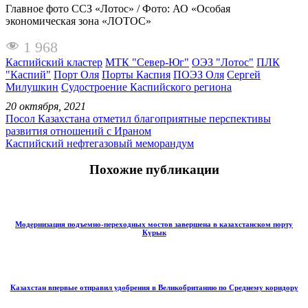
Главное фото ССЗ «Лотос» / Фото: АО «Особая
экономическая зона «ЛОТОС»
1 968
Каспийский кластер
МТК "Север-Юг"
ОЭЗ "Лотос"
ПЛК
"Каспий"
Порт Оля
Порты Каспия
ПОЭЗ Оля
Сергей
Милушкин
Судостроение Каспийского региона
20 октября, 2021
Посол Казахстана отметил благоприятные перспективы
развития отношений с Ираном
Каспийский нефтегазовый меморандум
Похожие публикации
Модернизация подъемно-переходных мостов завершена в казахстанском порту
Курык
Казахстан впервые отправил удобрения в Великобританию по Среднему коридору