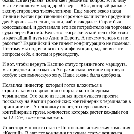
оказалась актуальна. Возникает резонный вопрос. А почему
мы не используем коридор «Север — Юг», который раньше
эксплуатировался тысячелетиями. Еще много веков назад
Индия и Китай производили огромное количество продукции
для Европы — специи, ткани, чай и так далее. Спрос был
колоссальный, и доставляли это все потребителю на торговых
судах через Каспий. Ведь это географический центр Евразии
и кратчайший путь из Азии в Европу. А почему теперь он не
работает? Евразийский континент конфигурацию не поменял.
Поэтому мы подняли всю эту информацию, задали все эти
вопросы себе, а потом и руководству.
И вот, чтобы вернуть Каспию статус транзитного маршрута,
мы предложили создать в Астраханском регионе портовую
особую экономическую зону. Наша заявка была одобрена.
Появился инвестор, который готов вложиться в
строительство современного порта с контейнерным
терминалом. Это одно из главных преимуществ проекта,
поскольку на Каспии российских контейнерных терминалов в
принципе нет. А поскольку их нет, то переваливать
контейнерные грузы, количество которых растет каждый год
на 12-15%, тоже невозможно.
Инвестором проекта стала «Портово-логистическая компания
«Каспий». В августе компания получила статус резидента