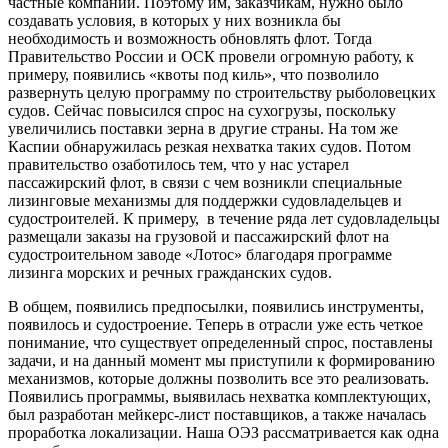
частные компании. Поэтому им, заказчикам, нужно было
создавать условия, в которых у них возникла бы
необходимость и возможность обновлять флот. Тогда
Правительство России и ОСК провели огромную работу, к
примеру, появились «квоты под киль», что позволило
развернуть целую программу по строительству рыболовецких
судов. Сейчас повысился спрос на сухогрузы, поскольку
увеличились поставки зерна в другие страны. На том же
Каспии обнаружилась резкая нехватка таких судов. Потом
правительство озаботилось тем, что у нас устарел
пассажирский флот, в связи с чем возникли специальные
лизинговые механизмы для поддержки судовладельцев и
судостроителей. К примеру, в течение ряда лет судовладельцы
размещали заказы на грузовой и пассажирский флот на
судостроительном заводе «Лотос» благодаря программе
лизинга морских и речных гражданских судов.
В общем, появились предпосылки, появились инструменты,
появилось и судостроение. Теперь в отрасли уже есть четкое
понимание, что существует определенный спрос, поставлены
задачи, и на данный момент мы приступили к формированию
механизмов, которые должны позволить все это реализовать.
Появились программы, выявилась нехватка комплектующих,
был разработан мейкерс-лист поставщиков, а также началась
проработка локализации. Наша ОЭЗ рассматривается как одна