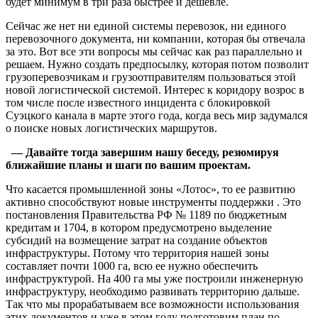
будет минимум в три раза быстрее и дешевле.
Сейчас же нет ни единой системы перевозок, ни единого
перевозочного документа, ни компании, которая бы отвечала
за это. Вот все эти вопросы мы сейчас как раз параллельно и
решаем. Нужно создать предпосылку, которая потом позволит
грузоперевозчикам и грузоотправителям пользоваться этой
новой логистической системой. Интерес к коридору возрос в
том числе после известного инцидента с блокировкой
Суэцкого канала в марте этого года, когда весь мир задумался
о поиске новых логистических маршрутов.
— Давайте тогда завершим нашу беседу, резюмируя
ближайшие планы и шаги по вашим проектам.
Что касается промышленной зоны «Лотос», то ее развитию
активно способствуют новые инструменты поддержки . Это
постановления Правительства РФ № 1189 по бюджетным
кредитам и 1704, в котором предусмотрено выделение
субсидий на возмещение затрат на создание объектов
инфраструктуры. Потому что территория нашей зоны
составляет почти 1000 га, всю ее нужно обеспечить
инфраструктурой. На 400 га мы уже построили инженерную
инфраструктуру, необходимо развивать территорию дальше.
Так что мы прорабатываем все возможности использования
этих документов и уже в этом году подготовим план по