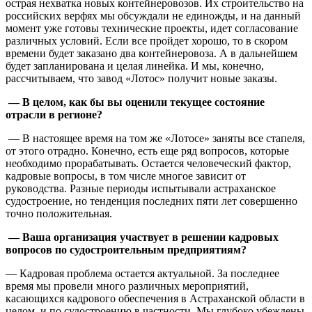
острая нехватка новых контейнеровозов. Их строительство на
российских верфях мы обсуждали не единожды, и на данный
момент уже готовы технические проекты, идет согласование
различных условий. Если все пройдет хорошо, то в скором
времени будет заказано два контейнеровоза. А в дальнейшем
будет запланирована и целая линейка. И мы, конечно,
рассчитываем, что завод «Лотос» получит новые заказы.
— В целом, как бы вы оценили текущее состояние
отрасли в регионе?
— В настоящее время на том же «Лотосе» заняты все стапеля,
от этого отрадно. Конечно, есть еще ряд вопросов, которые
необходимо прорабатывать. Остается человеческий фактор,
кадровые вопросы, в том числе многое зависит от
руководства. Разные периоды испытывали астраханское
судостроение, но тенденция последних пяти лет совершенно
точно положительная.
— Ваша организация участвует в решении кадровых
вопросов по судостроительным предприятиям?
— Кадровая проблема остается актуальной. За последнее
время мы провели много различных мероприятий,
касающихся кадрового обеспечения в Астраханской области в
целом, и по судостроению в частности. Мы глубоко убеждены