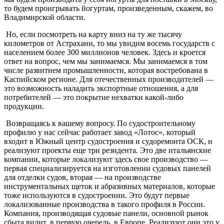
то будем проигрывать йогуртам, произведенным, скажем, во
Владимирской области.
Но, если посмотреть на карту вниз на ту же тысячу
километров от Астрахани, то мы увидим восемь государств с
населением более 300 миллионов человек. Здесь и кроется
ответ на вопрос, чем мы занимаемся. Мы занимаемся в том
числе развитием промышленности, которая востребована в
Каспийском регионе. Для отечественных производителей —
это возможность наладить экспортные отношения, а для
потребителей — это покрытие нехватки какой-либо
продукции.
Возвращаясь к вашему вопросу. По судостроительному
профилю у нас сейчас работает завод «Лотос», который
входит в Южный центр судостроения и судоремонта ОСК, и
реализуют проекты еще три резидента. Это две итальянские
компании, которые локализуют здесь свое производство —
первая специализируется на изготовлении судовых панелей
для отделки судов, вторая — на производстве
инструментальных щеток и абразивных материалов, которые
тоже используются в судостроении. Это будут первые
локализованные производства в такого профиля в России.
Компания, производящая судовые панели, основной рынок
сбыта видит, в первую очередь, в Европе. Реализуют они это у