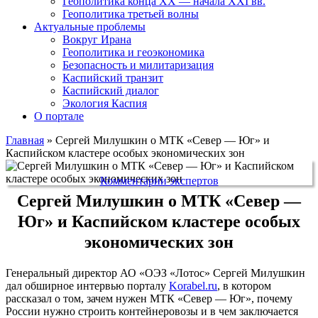
Геополитика конца XX — начала XXI вв.
Геополитика третьей волны
Актуальные проблемы
Вокруг Ирана
Геополитика и геоэкономика
Безопасность и милитаризация
Каспийский транзит
Каспийский диалог
Экология Каспия
О портале
Главная
»
Сергей Милушкин о МТК «Север — Юг» и
Каспийском кластере особых экономических зон
Комментарии экспертов
Сергей Милушкин о МТК «Север —
Юг» и Каспийском кластере особых
экономических зон
Генеральный директор АО «ОЭЗ «Лотос» Сергей Милушкин
дал обширное интервью порталу
Korabel.ru
, в котором
рассказал о том, зачем нужен МТК «Север — Юг», почему
России нужно строить контейнеровозы и в чем заключается