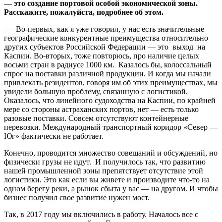
— это создание портовой особой экономической зоны.
Расскажите, пожалуйста, подробнее об этом.
— Во-первых, как я уже говорил, у нас есть значительные
географические конкурентные преимущества относительно
других субъектов Российской Федерации — это выход на
Каспии. Во-вторых, тоже повторюсь, про наличие целых
восьми стран в радиусе 1000 км. Казалось бы, колоссальный
спрос на поставки различной продукции. И когда мы начали
привлекать резидентов, говоря им об этих преимуществах, мы
увидели большую проблему, связанную с логистикой.
Оказалось, что линейного судоходства на Каспии, по крайней
мере со стороны астраханских портов, нет — есть только
разовые поставки. Совсем отсутствуют контейнерные
перевозки. Международный транспортный коридор «Север —
Юг» фактически не работает.
Конечно, проводится множество совещаний и обсуждений, но
физически грузы не идут. И получилось так, что развитию
нашей промышленной зоны препятствует отсутствие этой
логистики. Это как если вы живете и производите что-то на
одном берегу реки, а рынок сбыта у вас — на другом. И чтобы
бизнес получил свое развитие нужен мост.
Так, в 2017 году мы включились в работу. Началось все с