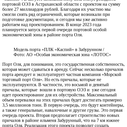
портовой ОЭЗ в Астраханской области с проектом на сумму
более 27 миллиардов рублей. Благодаря их участию мы
смогли снять ряд ограничений, которые возникали при
подготовке документации, и сегодня мы уже активно
работаем над проектированием. В конце 2023 года
планируется запуск первой очереди портовой особой
экономической зоны в районе порта Оля.
Модель порта «ПЛК «Каспий» в Забурунном /
Фото: АО «Особая экономическая зона «ЛОТОС»
Порт Оля, для понимания, это государственная собственность,
которая может сдаваться в аренду. Сейчас несколько причалов
порта арендует и эксплуатирует частная компания «Морской
торговый порт Оля». Но есть причалы, которые не
эксплуатируются. В частности, это восьмой и девятый
причалы, которые вошли в портовую ОЭЗ и уже сегодня
идет проектирование для их обустройства. Максимальный
объем перевалки на этих причалах будет достигать примерно
3,5 миллионов тонн. В первую очередь, это будут контейнеры,
а также генеральные, навалочные и другие грузы. Это первая
очередь проекта. Вторая предполагает строительство новых
причалов в районе ильменя Забурунный, что на 7 км южнее
порта Оля. Реализация этого проекта позволит создать