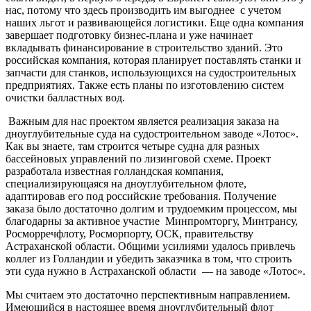
нас, потому что здесь производить им выгоднее с учетом
наших льгот и развивающейся логистики. Еще одна компания
завершает подготовку бизнес-плана и уже начинает
вкладывать финансирование в строительство зданий. Это
российская компания, которая планирует поставлять станки и
запчасти для станков, использующихся на судостроительных
предприятиях. Также есть планы по изготовлению систем
очистки балластных вод.
Важным для нас проектом является реализация заказа на
дноуглубительные суда на судостроительном заводе «Лотос».
Как вы знаете, там строится четыре судна для разных
бассейновых управлений по лизинговой схеме. Проект
разработала известная голландская компания,
специализирующаяся на дноуглубительном флоте,
адаптировав его под российские требования. Получение
заказа было достаточно долгим и трудоемким процессом, мы
благодарны за активное участие Минпромторгу, Минтрансу,
Росморречфлоту, Росморпорту, ОСК, правительству
Астраханской области. Общими усилиями удалось привлечь
коллег из Голландии и убедить заказчика в том, что строить
эти суда нужно в Астраханской области — на заводе «Лотос».
Мы считаем это достаточно перспективным направлением.
Имеющийся в настоящее время дноуглубительный флот