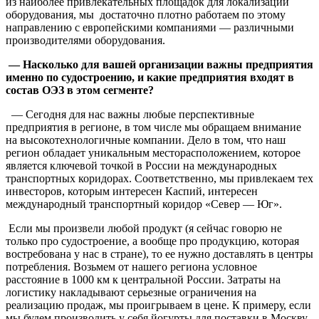
из наиболее привлекательных площадок для локализации
оборудования, мы достаточно плотно работаем по этому
направлению с европейскими компаниями — различными
производителями оборудования.
— Насколько для вашей организации важны предприятия
именно по судостроению, и какие предприятия входят в
состав ОЭЗ в этом сегменте?
— Сегодня для нас важны любые перспективные
предприятия в регионе, в том числе мы обращаем внимание
на высокотехнологичные компании. Дело в том, что наш
регион обладает уникальным месторасположением, которое
является ключевой точкой в России на международных
транспортных коридорах. Соответственно, мы привлекаем тех
инвесторов, которым интересен Каспий, интересен
международный транспортный коридор «Север — Юг».
Если мы произвели любой продукт (я сейчас говорю не
только про судостроение, а вообще про продукцию, которая
востребована у нас в стране), то ее нужно доставлять в центры
потребления. Возьмем от нашего региона условное
расстояние в 1000 км к центральной России. Затраты на
логистику накладывают серьезные ограничения на
реализацию продаж, мы проигрываем в цене. К примеру, если
мы будем производить у себя йогурты для поставки в Москву,