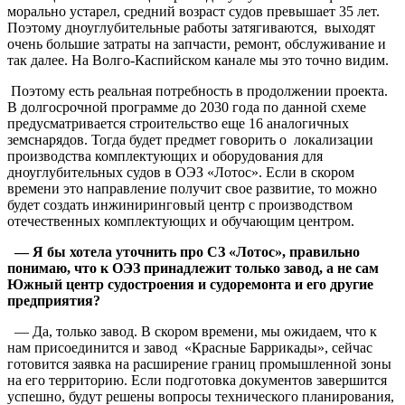
морально устарел, средний возраст судов превышает 35 лет.
Поэтому дноуглубительные работы затягиваются, выходят
очень большие затраты на запчасти, ремонт, обслуживание и
так далее. На Волго-Каспийском канале мы это точно видим.
Поэтому есть реальная потребность в продолжении проекта.
В долгосрочной программе до 2030 года по данной схеме
предусматривается строительство еще 16 аналогичных
земснарядов. Тогда будет предмет говорить о локализации
производства комплектующих и оборудования для
дноуглубительных судов в ОЭЗ «Лотос». Если в скором
времени это направление получит свое развитие, то можно
будет создать инжиниринговый центр с производством
отечественных комплектующих и обучающим центром.
— Я бы хотела уточнить про СЗ «Лотос», правильно
понимаю, что к ОЭЗ принадлежит только завод, а не сам
Южный центр судостроения и судоремонта и его другие
предприятия?
— Да, только завод. В скором времени, мы ожидаем, что к
нам присоединится и завод «Красные Баррикады», сейчас
готовится заявка на расширение границ промышленной зоны
на его территорию. Если подготовка документов завершится
успешно, будут решены вопросы технического планирования,