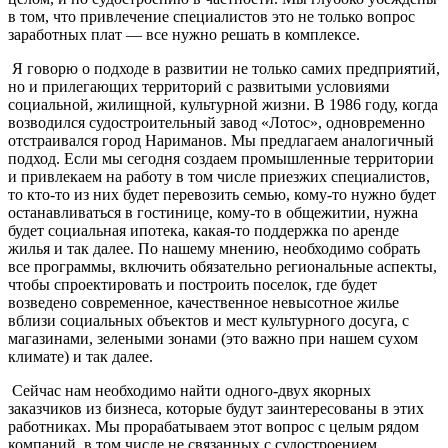
в том, что привлечение специалистов это не только вопрос
заработных плат — все нужно решать в комплексе.
Я говорю о подходе в развитии не только самих предприятий,
но и прилегающих территорий с развитыми условиями
социальной, жилищной, культурной жизни. В 1986 году, когда
возводился судостроительный завод «Лотос», одновременно
отстраивался город Нариманов. Мы предлагаем аналогичный
подход. Если мы сегодня создаем промышленные территории
и привлекаем на работу в том числе приезжих специалистов,
то кто-то из них будет перевозить семью, кому-то нужно будет
останавливаться в гостинице, кому-то в общежитии, нужна
будет социальная ипотека, какая-то поддержка по аренде
жилья и так далее. По нашему мнению, необходимо собрать
все программы, включить обязательно региональные аспекты,
чтобы спроектировать и построить поселок, где будет
возведено современное, качественное невысотное жилье
вблизи социальных объектов и мест культурного досуга, с
магазинами, зелеными зонами (это важно при нашем сухом
климате) и так далее.
Сейчас нам необходимо найти одного-двух якорных
заказчиков из бизнеса, которые будут заинтересованы в этих
работниках. Мы прорабатываем этот вопрос с целым рядом
компаний, в том числе не связанных с судостроением,