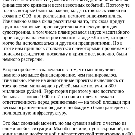
финансового кризиса и всем известных событий. Поэтому те
планы, которые были заложены, когда готовилась заявка на
создание ОЭЗ, при реализации немного видоизменились.
Изначально заявка была рассчитана на то, что сюда придут
крупные мировые производители комплектующих для
судостроения, в том числе планировался запуск масштабного
производства на судостроительном заводе «Лотос», которое
могло бы использоваться и другими предприятиями. Но в
итоге нам пришлось столкнуться с некоторыми проблемами с
поиском резидентов, поскольку в кризис все, конечно, были
немного растеряны.
Вторая проблема заключалась в том, что мы получили
намного меньшее финансирование, чем планировалось
изначально. Ранее на аналогичные проекты выделялось от
трех до семи миллиардов рублей, мы же получили 800
миллионов рублей. Территория при этом у нас достаточно
большая — около 1000 га. И на наших плечах лежала
ответственность перед резидентами — на такой площади при
весьма ограниченном бюджете необходимо было развернуть
полноценную инфраструктуру.
Это был сложный момент, но мы сумели выйти с честью из
сложившейся ситуации. Мы обеспечили, пусть скромной, но
минимально необходимой инфраструктурой территорию в 400