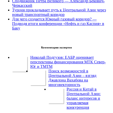
Сподвижник Петра Великого — Александр Бекович-
Черкасский
Турция прокладывает путь к Центральной Азии через
новый транспортный коридор
Для чего создается Южный газовый коридор? —
Подводя итоги конференции «Нефть и газ Каспия» в
Баку
Комментарии экспертов
Николай Подгузов: ЕАБР оценивает
перспективы финансирования МТК Север-
Юг и ТМТМ
Поиск возможностей в
Центральной Азии – взгляд
Джавлона Вахабова на
многовекторность
Россия и Китай в
Центральной Азии:
баланс интересов и
управляемая
конкуренция