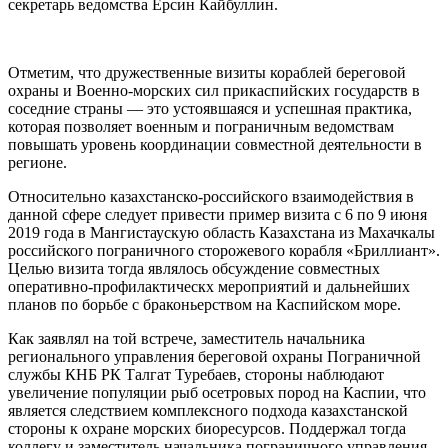
секретарь ведомства Ерсин Кайбуллин.
Отметим, что дружественные визиты кораблей береговой
охраны и Военно-морских сил прикаспийских государств в
соседние страны — это устоявшаяся и успешная практика,
которая позволяет военным и пограничным ведомствам
повышать уровень координации совместной деятельности в
регионе.
Относительно казахстанско-российского взаимодействия в
данной сфере следует привести пример визита с 6 по 9 июня
2019 года в Мангистаускую область Казахстана из Махачкалы
российского пограничного сторожевого корабля «Бриллиант».
Целью визита тогда являлось обсуждение совместных
оперативно-профилактическх мероприятий и дальнейших
планов по борьбе с браконьерством на Каспийском море.
Как заявлял на той встрече, заместитель начальника
регионального управления береговой охраны Пограничной
службы КНБ РК Талгат Туребаев, стороны наблюдают
увеличение популяции рыб осетровых пород на Каспии, что
является следствием комплексного подхода казахстанской
стороны к охране морских биоресурсов. Поддержал тогда
коллегу и заместитель начальника пограничного управления