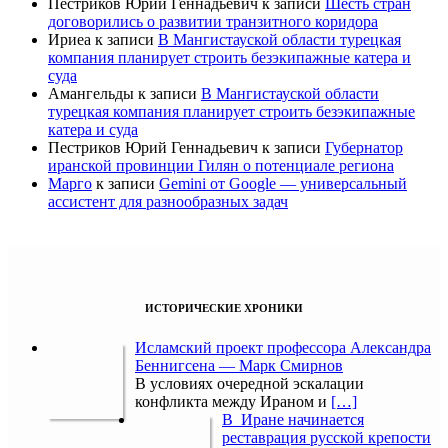
Пестриков Юрий Геннадьевич
к записи
Шесть стран
договорились о развитии транзитного коридора
Ириеа
к записи
В Мангистауской области турецкая
компания планирует строить безэкипажные катера и
суда
Амангельды
к записи
В Мангистауской области
турецкая компания планирует строить безэкипажные
катера и суда
Пестриков Юрий Геннадьевич
к записи
Губернатор
иранской провинции Гилян о потенциале региона
Марго
к записи
Gemini от Google — универсальный
ассистент для разнообразных задач
ИСТОРИЧЕСКИЕ ХРОНИКИ
Исламский проект профессора Александра
Беннигсена — Марк Смирнов
В условиях очередной эскалации
конфликта между Ираном и
[…]
В Иране начинается
реставрация русской крепости