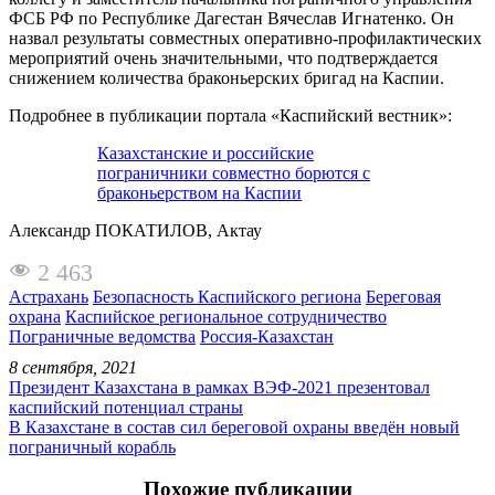
ФСБ РФ по Республике Дагестан Вячеслав Игнатенко. Он
назвал результаты совместных оперативно-профилактических
мероприятий очень значительными, что подтверждается
снижением количества браконьерских бригад на Каспии.
Подробнее в публикации портала «Каспийский вестник»:
Казахстанские и российские
пограничники совместно борются с
браконьерством на Каспии
Александр ПОКАТИЛОВ, Актау
2 463
Астрахань
Безопасность Каспийского региона
Береговая
охрана
Каспийское региональное сотрудничество
Пограничные ведомства
Россия-Казахстан
8 сентября, 2021
Президент Казахстана в рамках ВЭФ-2021 презентовал
каспийский потенциал страны
В Казахстане в состав сил береговой охраны введён новый
пограничный корабль
Похожие публикации