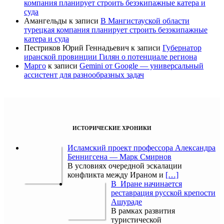
компания планирует строить безэкипажные катера и
суда
Амангельды
к записи
В Мангистауской области
турецкая компания планирует строить безэкипажные
катера и суда
Пестриков Юрий Геннадьевич
к записи
Губернатор
иранской провинции Гилян о потенциале региона
Марго
к записи
Gemini от Google — универсальный
ассистент для разнообразных задач
ИСТОРИЧЕСКИЕ ХРОНИКИ
Исламский проект профессора Александра
Беннигсена — Марк Смирнов
В условиях очередной эскалации
конфликта между Ираном и
[…]
В Иране начинается
реставрация русской крепости
Ашураде
В рамках развития
туристической