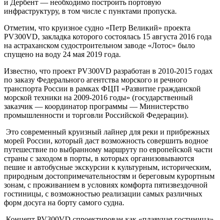
и Дербент — необходимо построить портовую
инфраструктуру, в том числе с пунктами пропуска.
Отметим, что круизное судно «Петр Великий» проекта
PV300VD, закладка которого состоялась 15 августа 2016 года
на астраханском судостроительном заводе «Лотос» было
спущено на воду 24 мая 2019 года.
Известно, что проект PV300VD разработан в 2010-2015 годах
по заказу Федерального агентства морского и речного
транспорта России в рамках ФЦП «Развитие гражданской
морской техники на 2009-2016 годы» (государственный
заказчик — координатор программы — Министерство
промышленности и торговли Российской Федерации).
Это современный круизный лайнер для реки и прибрежных
морей России, который даст возможность совершить водное
путешествие по выбранному маршруту по европейской части
страны с заходом в порты, в которых организовываются
пешие и автобусные экскурсии к культурным, историческим,
природным достопримечательностям и береговым курортным
зонам, с проживанием в условиях комфорта пятизвездочной
гостиницы, с возможностью реализации самых различных
форм досуга на борту самого судна.
Концепт PV300VD спроектирован как «плавучая гостиница»