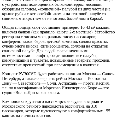
с устройством полноценных балконов/террас, носовым
обзорным салоном, «солнечной» палубой из двух частей (на
крыше рубки с ветроотбойником и на тентовой палубе со
сдвижным закрытием от непогоды, бассейном и баром).
Общая площадь кают составляет примерно 16-43 м² каждая,
включая балкон (как правило, каюты 2-х местные). Устройство
ресторана с числом мест, равным числу пассажиров;
конференц-залов, баров, детской комнаты, салона красоты,
сувенирного киоска, фитнесс-центра, солярия на открытой
солнечной палубе. Для людей с ограниченными
возможностями — лифты, соединяющие все палубы;
коммуникации и туалеты, повышенные габариты проходов,
отсутствие препятствий при перемещении в колясках.
Концепт PV300VD будет работать на линии Москва — Санкт-
Петербург, а также совершать рейсы Москва — Ростов-на-
Дону — Севастополь — Сочи, Астрахань — порты Каспия,
т.е. по классификации Морского Инженерного Бюро — это
судно «Волго-Дон макс» класса.
Компоновка круизного пассажирского судна в варианте
Московского речного пароходства рассчитана на 310
пассажиров, которые путешествуют в комфортабельных 155
каютах различных классов.