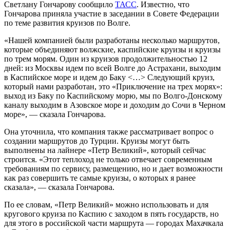
Светлану Гончарову сообщило
ТАСС
. Известно, что
Гончарова приняла участие в заседании в Совете Федерации
по теме развития круизов по Волге.
«Нашей компанией были разработаны несколько маршрутов,
которые объединяют волжские, каспийские круизы и круизы
по трем морям. Один из круизов продолжительностью 12
дней: из Москвы идем по всей Волге до Астрахани, выходим
в Каспийское море и идем до Баку <…> Следующий круиз,
который нами разработан, это «Приключение на трех морях»:
выход из Баку по Каспийскому морю, мы по Волго-Донскому
каналу выходим в Азовское море и доходим до Сочи в Черном
море», — сказала Гончарова.
Она уточнила, что компания также рассматривает вопрос о
создании маршрутов до Турции. Круизы могут быть
выполнены на лайнере «Петр Великий», который сейчас
строится. «Этот теплоход не только отвечает современным
требованиям по сервису, размещению, но и дает возможности
как раз совершить те самые круизы, о которых я ранее
сказала», — сказала Гончарова.
По ее словам, «Петр Великий» можно использовать и для
кругового круиза по Каспию с заходом в пять государств, но
для этого в российской части маршрута — городах Махачкала