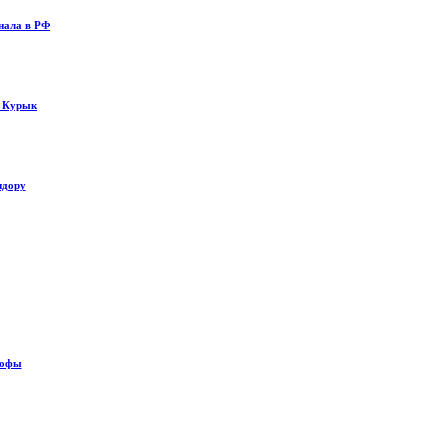
нала в РФ
у Курык
идору
рофы