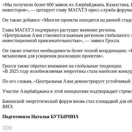
«Мы получили более 600 заявок из Азербайджана, Казахстана, 
инвесторов», — цитирует главу МАГАТЭ пресс-служба форума
Он также добавил: «Многие проекты находятся на ранней стад
Глава МАГАТЭ подчеркнул растущее значение региона.
«Центральная Азия становится важным регионом глобального э
инвестиционной привлекательностью», — заявил Гросси.
Он также отметил необходимость более тесной координации: 
механизмов для ускорения реализации проектов».
Гросси также обратил внимание на глобальные тенденции.
«В 2025 году возобновляемая энергетика стала наиболее конк
По его словам, «Центральная Азия демонстрирует устойчивый р
Участие Азербайджана в этой инициативе подтверждает стремл
Бакинский энергетический форум вновь стал площадкой для о
ВИЭ.
Подготовила Наталья БУТЫРИНА
500