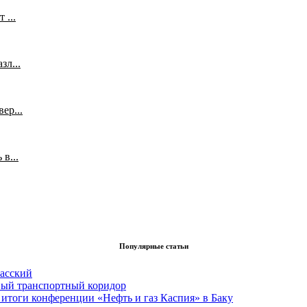
 ...
л...
ер...
в...
Популярные статьи
асский
вый транспортный коридор
итоги конференции «Нефть и газ Каспия» в Баку