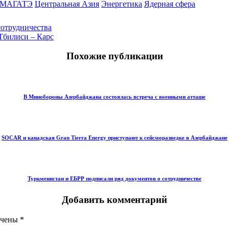
МАГАТЭ
Центральная Азия
Энергетика
Ядерная сфера
отрудничества
 Тбилиси – Карс
Похожие публикации
В Минобороны Азербайджана состоялась встреча с военными атташе
SOCAR и канадская Gran Tierra Energy приступают к сейсморазведке в Азербайджане
Туркменистан и ЕБРР подписали ряд документов о сотрудничестве
Добавить комментарий
ечены
*