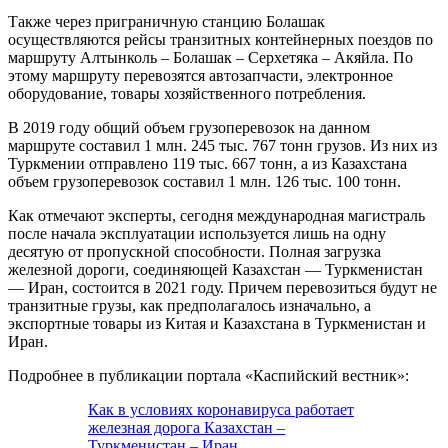
Также через приграничную станцию Болашак
осуществляются рейсы транзитных контейнерных поездов по
маршруту Алтынколь – Болашак – Серхетяка – Акяйла. По
этому маршруту перевозятся автозапчасти, электронное
оборудование, товары хозяйственного потребления.
В 2019 году общий объем грузоперевозок на данном
маршруте составил 1 млн. 245 тыс. 767 тонн грузов. Из них из
Туркмении отправлено 119 тыс. 667 тонн, а из Казахстана
объем грузоперевозок составил 1 млн. 126 тыс. 100 тонн.
Как отмечают эксперты, сегодня международная магистраль
после начала эксплуатации используется лишь на одну
десятую от пропускной способности. Полная загрузка
железной дороги, соединяющей Казахстан — Туркменистан
— Иран, состоится в 2021 году. Причем перевозиться будут не
транзитные грузы, как предполагалось изначально, а
экспортные товары из Китая и Казахстана в Туркменистан и
Иран.
Подробнее в публикации портала «Каспийский вестник»:
Как в условиях коронавируса работает
железная дорога Казахстан –
Туркменистан – Иран