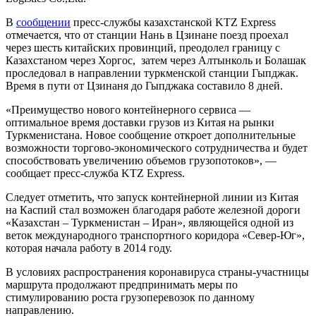
В
сообщении
пресс-службы казахстанской KTZ Express
отмечается, что от станции Нань в Цзинане поезд проехал
через шесть китайских провинций, преодолел границу с
Казахстаном через Хоргос, затем через Алтынколь и Болашак
проследовал в направлении туркменской станции Гыпджак.
Время в пути от Цзинаня до Гыпджака составило 8 дней.
«Преимущество нового контейнерного сервиса —
оптимальное время доставки грузов из Китая на рынки
Туркменистана. Новое сообщение откроет дополнительные
возможности торгово-экономического сотрудничества и будет
способствовать увеличению объемов грузопотоков», —
сообщает пресс-служба KTZ Express.
Следует отметить, что запуск контейнерной линии из Китая
на Каспий стал возможен благодаря работе железной дороги
«Казахстан – Туркменистан – Иран», являющейся одной из
веток международного транспортного коридора «Север-Юг»,
которая начала работу в 2014 году.
В условиях распространения коронавируса страны-участницы
маршрута продолжают предпринимать меры по
стимулированию роста грузоперевозок по данному
направлению.