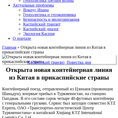
Геополитика третьей волны
Актуальные проблемы
Вокруг Ирана
Геополитика и геоэкономика
Безопасность и милитаризация
Каспийский транзит
Каспийский диалог
Экология Каспия
О портале
Главная
»
Открыта новая контейнерная линия из Китая в
прикаспийские страны
Каспийский транзит
,
Повестка дня
Открыта новая контейнерная линия
из Китая в прикаспийские страны
Контейнерный поезд, отправленный из Цзинаня (провинция
Шаньдун), впервые прибыл в Туркменистан, на станцию
Гыпджак. В его составе сорок четыре 40-футовых контейнера
с генеральными грузами. Сервис был запущен совместно KTZ
Express, ОАО «Транспортно-логистический Центр
Туркменистана» и китайской Xinjiang KTZ International
Logistics Co.,Ltd.