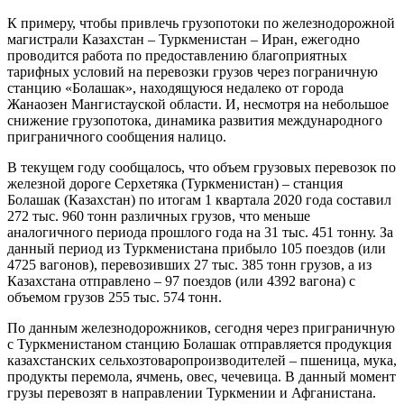
К примеру, чтобы привлечь грузопотоки по железнодорожной
магистрали Казахстан – Туркменистан – Иран, ежегодно
проводится работа по предоставлению благоприятных
тарифных условий на перевозки грузов через пограничную
станцию «Болашак», находящуюся недалеко от города
Жанаозен Мангистауской области. И, несмотря на небольшое
снижение грузопотока, динамика развития международного
приграничного сообщения налицо.
В текущем году сообщалось, что объем грузовых перевозок по
железной дороге Серхетяка (Туркменистан) – станция
Болашак (Казахстан) по итогам 1 квартала 2020 года составил
272 тыс. 960 тонн различных грузов, что меньше
аналогичного периода прошлого года на 31 тыс. 451 тонну. За
данный период из Туркменистана прибыло 105 поездов (или
4725 вагонов), перевозивших 27 тыс. 385 тонн грузов, а из
Казахстана отправлено – 97 поездов (или 4392 вагона) с
объемом грузов 255 тыс. 574 тонн.
По данным железнодорожников, сегодня через приграничную
с Туркменистаном станцию Болашак отправляется продукция
казахстанских сельхозтоваропроизводителей – пшеница, мука,
продукты перемола, ячмень, овес, чечевица. В данный момент
грузы перевозят в направлении Туркмении и Афганистана.