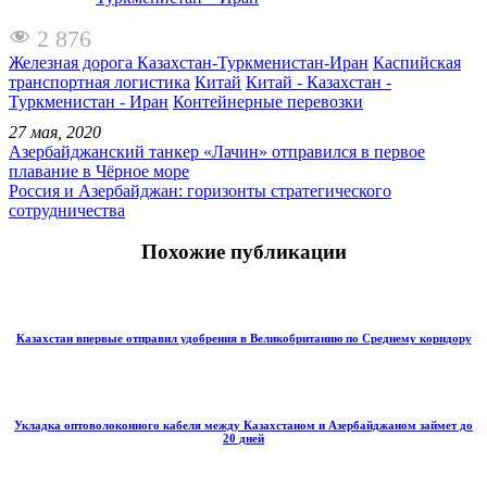
2 876
Железная дорога Казахстан-Туркменистан-Иран
Каспийская
транспортная логистика
Китай
Китай - Казахстан -
Туркменистан - Иран
Контейнерные перевозки
27 мая, 2020
Азербайджанский танкер «Лачин» отправился в первое
плавание в Чёрное море
Россия и Азербайджан: горизонты стратегического
сотрудничества
Похожие публикации
Казахстан впервые отправил удобрения в Великобританию по Среднему коридору
Укладка оптоволоконного кабеля между Казахстаном и Азербайджаном займет до
20 дней