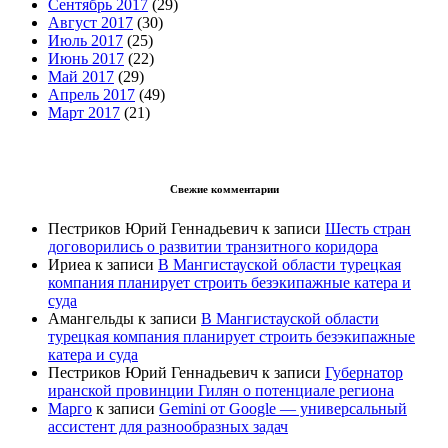
Сентябрь 2017
(29)
Август 2017
(30)
Июль 2017
(25)
Июнь 2017
(22)
Май 2017
(29)
Апрель 2017
(49)
Март 2017
(21)
Свежие комментарии
Пестриков Юрий Геннадьевич
к записи
Шесть стран
договорились о развитии транзитного коридора
Ириеа
к записи
В Мангистауской области турецкая
компания планирует строить безэкипажные катера и
суда
Амангельды
к записи
В Мангистауской области
турецкая компания планирует строить безэкипажные
катера и суда
Пестриков Юрий Геннадьевич
к записи
Губернатор
иранской провинции Гилян о потенциале региона
Марго
к записи
Gemini от Google — универсальный
ассистент для разнообразных задач