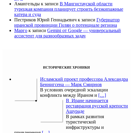
Амангельды
к записи
В Мангистауской области
турецкая компания планирует строить безэкипажные
катера и суда
Пестриков Юрий Геннадьевич
к записи
Губернатор
иранской провинции Гилян о потенциале региона
Марго
к записи
Gemini от Google — универсальный
ассистент для разнообразных задач
ИСТОРИЧЕСКИЕ ХРОНИКИ
Исламский проект профессора Александра
Беннигсена — Марк Смирнов
В условиях очередной эскалации
конфликта между Ираном и
[…]
В Иране начинается
реставрация русской крепости
Ашураде
В рамках развития
туристической
инфраструктуры и
привлечения
[…]