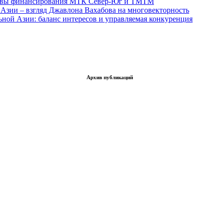
тивы финансирования МТК Север-Юг и ТМТМ
Азии – взгляд Джавлона Вахабова на многовекторность
ьной Азии: баланс интересов и управляемая конкуренция
Архив публикаций