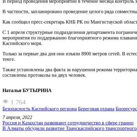
В период проведения мероприятий в течение месяца контроль 
В частности, запланировано проведение целого ряда совместн
Как сообщил пресс-секретарь КНБ РК по Мангистауской област
С 1 апреля структурные подразделения департамента пограни
мероприятия по поддержанию благоприятного режима плавания,
Каспийского моря.
Только за первые два дня они изъяли 8900 метров сетей. В ес
тенге.
Также установлены два факта за нарушения режима территори
составлены протоколы на двух человек.
Наталья БУТЫРИНА
1 764
Безопасность Каспийского региона
Береговая охрана
Биоресур
7 апреля, 2022
Россия и Казахстан развивают сотрудничество в сфере границ
В Алматы обсудили развитие Транскаспийского транспортног