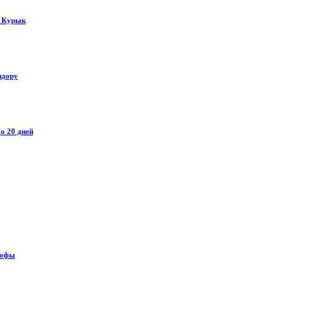
у Курык
идору
о 20 дней
рофы