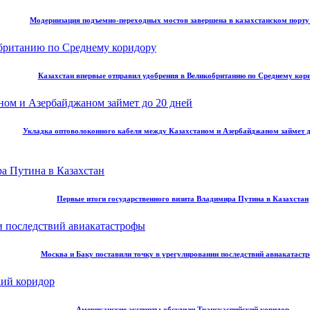
Модернизация подъемно-переходных мостов завершена в казахстанском порт
Казахстан впервые отправил удобрения в Великобританию по Среднему кор
Укладка оптоволоконного кабеля между Казахстаном и Азербайджаном займет д
Первые итоги государственного визита Владимира Путина в Казахстан
Москва и Баку поставили точку в урегулировании последствий авиакатаст
Американские эксперты обсудили Транскаспийский коридор