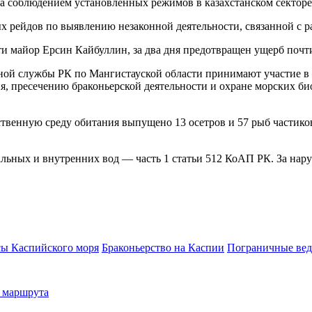
за соблюдением установленных режимов в казахстанском секторе
ых рейдов по выявлению незаконной деятельности, связанной с 
и майор Ерсин Кайбуллин, за два дня предотвращен ущерб почти
чной службы РК по Мангистауской области принимают участие в
 пресечению браконьерской деятельности и охране морских био
тественную среду обитания выпущено 13 осетров и 57 рыб частик
альных и внутренних вод — часть 1 статьи 512 КоАП РК. За на
сы Каспийского моря
Браконьерство на Каспии
Пограничные вед
о маршрута