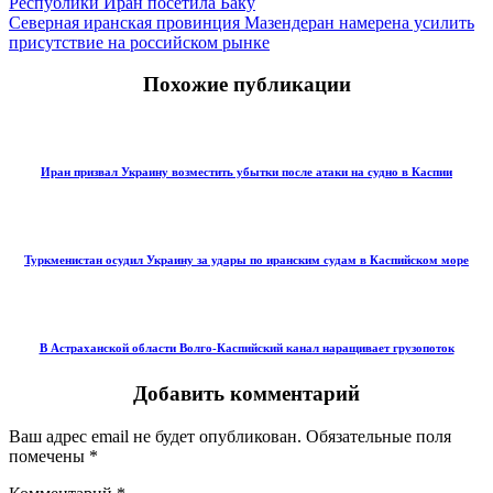
Республики Иран посетила Баку
Северная иранская провинция Мазендеран намерена усилить
присутствие на российском рынке
Похожие публикации
Иран призвал Украину возместить убытки после атаки на судно в Каспии
Туркменистан осудил Украину за удары по иранским судам в Каспийском море
В Астраханской области Волго-Каспийский канал наращивает грузопоток
Добавить комментарий
Ваш адрес email не будет опубликован.
Обязательные поля
помечены
*