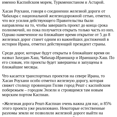
именно Каспийским морем, Туркменистаном и Астарой.
Хасан Роухани, говоря о соединении железной дороги от
Чабахара с национальной железнодорожной сетью, отметил,
что все усилия действующего Правительства были
направлены на то, чтобы завершить проект до конца срока
полномочий, но пока получается открыть только часть из них.
Однако намеченное на ближайшее время открытие от 5 до 8
железных дорог станет одним из важнейших достижений в
истории Ирана, отметил действующий президент страны.
Среди дорог, которые будут открыты в ближайшее время он
назвал Захедан-Хаш, Чабахар-Ираншахр и Ираншахр-Хаш. По
его словам, эти проекты будет завершены и запущены в
ближайшие месяцы.
Что касается транспортных проектов на севере Ирана, то
Хасан Роухани особо отметил железную дорогу, которая
свяжет столицу провинции Гилян город Решт с каспийским
побережьем – городом Энзели и строящимся там новым
морским портом Каспиан.
«Железная дорога Решт-Каспиан очень важна для нас, и 85%
этого проекта уже реализовано. Некоторые естественные
разломы земли не позволили железной дороге выйти на