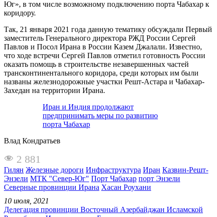
Юг», в том числе возможному подключению порта Чабахар к
коридору.
Так, 21 января 2021 года данную тематику обсуждали Первый
заместитель Генерального директора РЖД России Сергей
Павлов и Посол Ирана в России Казем Джалали. Известно,
что ходе встречи Сергей Павлов отметил готовность России
оказать помощь в строительстве незавершенных частей
трансконтинентального коридора, среди которых им были
названы железнодорожные участки Решт-Астара и Чабахар-
Захедан на территории Ирана.
Иран и Индия продолжают
предпринимать меры по развитию
порта Чабахар
Влад Кондратьев
2 881
Гилян
Железные дороги
Инфраструктура
Иран
Казвин-Решт-
Энзели
МТК "Север-Юг"
Порт Чабахар
порт Энзели
Северные провинции Ирана
Хасан Роухани
10 июля, 2021
Делегация провинции Восточный Азербайджан Исламской