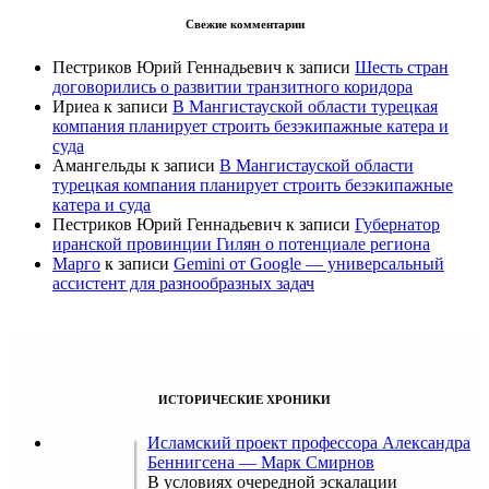
Свежие комментарии
Пестриков Юрий Геннадьевич
к записи
Шесть стран
договорились о развитии транзитного коридора
Ириеа
к записи
В Мангистауской области турецкая
компания планирует строить безэкипажные катера и
суда
Амангельды
к записи
В Мангистауской области
турецкая компания планирует строить безэкипажные
катера и суда
Пестриков Юрий Геннадьевич
к записи
Губернатор
иранской провинции Гилян о потенциале региона
Марго
к записи
Gemini от Google — универсальный
ассистент для разнообразных задач
ИСТОРИЧЕСКИЕ ХРОНИКИ
Исламский проект профессора Александра
Беннигсена — Марк Смирнов
В условиях очередной эскалации