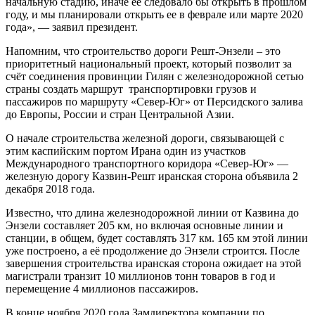
начальную стадию, иначе ее следовало бы открыть в прошлом
году, и мы планировали открыть ее в феврале или марте 2020
года», — заявил президент.
Напомним, что строительство дороги Решт-Энзели – это
приоритетный национальный проект, который позволит за
счёт соединения провинции Гилян с железнодорожной сетью
страны создать маршрут транспортировки грузов и
пассажиров по маршруту «Север-Юг» от Персидского залива
до Европы, России и стран Центральной Азии.
О начале строительства железной дороги, связывающей с
этим каспийским портом Ирана один из участков
Международного транспортного коридора «Север-Юг» —
железную дорогу Казвин-Решт иранская сторона объявила 2
декабря 2018 года.
Известно, что длина железнодорожной линии от Казвина до
Энзели составляет 205 км, но включая основные линии и
станции, в общем, будет составлять 317 км. 165 км этой линии
уже построено, а её продолжение до Энзели строится. После
завершения строительства иранская сторона ожидает на этой
магистрали транзит 10 миллионов тонн товаров в год и
перемещение 4 миллионов пассажиров.
В конце ноября 2020 года Замдиректора компании по