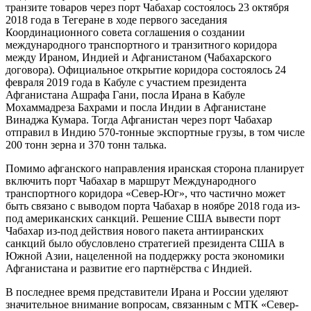
транзите товаров через порт Чабахар состоялось 23 октября
2018 года в Тегеране в ходе первого заседания
Координационного совета соглашения о создании
международного транспортного и транзитного коридора
между Ираном, Индией и Афганистаном (Чабахарского
договора). Официальное открытие коридора состоялось 24
февраля 2019 года в Кабуле с участием президента
Афганистана Ашрафа Гани, посла Ирана в Кабуле
Мохаммадреза Бахрами и посла Индии в Афганистане
Винаджа Кумара. Тогда Афганистан через порт Чабахар
отправил в Индию 570-тонные экспортные грузы, в том числе
200 тонн зерна и 370 тонн талька.
Помимо афганского направления иранская сторона планирует
включить порт Чабахар в маршрут Международного
транспортного коридора «Север-Юг», что частично может
быть связано с выводом порта Чабахар в ноябре 2018 года из-
под американских санкций. Решение США вывести порт
Чабахар из-под действия нового пакета антииранских
санкций было обусловлено стратегией президента США в
Южной Азии, нацеленной на поддержку роста экономики
Афганистана и развитие его партнёрства с Индией.
В последнее время представители Ирана и России уделяют
значительное внимание вопросам, связанным с МТК «Север-