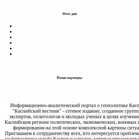
Фото дня
Наши партнеры
Информационно-аналитический портал о геополитике Касп
"Каспийский вестник" - сетевое издание, созданное групп
экспертов, политологов и молодых ученых в целях изучени
Каспийском регионе политических, экономических, военных 
формирования на этой основе комплексной картины ситуа
Приглашаем к сотрудничеству всех, кто интересуется проблем
не безразлична судьба Каспия и народов, которые проживают 