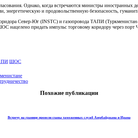
гласования. Однако, когда встречаются министры иностранных д
ми, энергетическую и продовольственную безопасность, гуманит
коридора Север-Юг (INSTC) и газопровода ТАПИ (Туркменистан
ОС нацелено придать импульс торговому коридору через порт Ч
АПИ
ШОС
кменистане
трудничество
Похожие публикации
Встречу на границе провели главы таможенных служб Азербайджана и Ирана