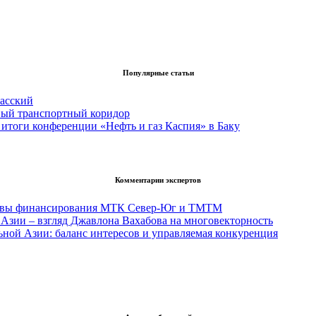
Популярные статьи
асский
вый транспортный коридор
итоги конференции «Нефть и газ Каспия» в Баку
Комментарии экспертов
тивы финансирования МТК Север-Юг и ТМТМ
Азии – взгляд Джавлона Вахабова на многовекторность
ьной Азии: баланс интересов и управляемая конкуренция