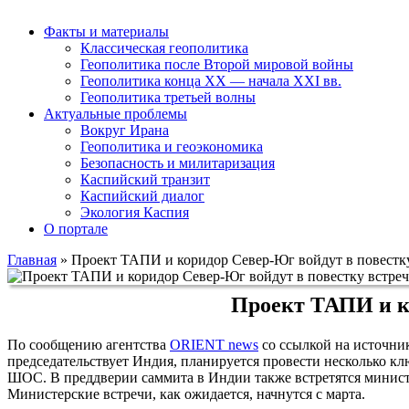
Факты и материалы
Классическая геополитика
Геополитика после Второй мировой войны
Геополитика конца XX — начала XXI вв.
Геополитика третьей волны
Актуальные проблемы
Вокруг Ирана
Геополитика и геоэкономика
Безопасность и милитаризация
Каспийский транзит
Каспийский диалог
Экология Каспия
О портале
Главная
»
Проект ТАПИ и коридор Север-Юг войдут в повест
Проект ТАПИ и к
По сообщению агентства
ORIENT news
со ссылкой на источник
председательствует Индия, планируется провести несколько клю
ШОС. В преддверии саммита в Индии также встретятся минист
Министерские встречи, как ожидается, начнутся с марта.