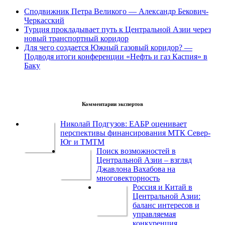
Сподвижник Петра Великого — Александр Бекович-
Черкасский
Турция прокладывает путь к Центральной Азии через
новый транспортный коридор
Для чего создается Южный газовый коридор? —
Подводя итоги конференции «Нефть и газ Каспия» в
Баку
Комментарии экспертов
Николай Подгузов: ЕАБР оценивает
перспективы финансирования МТК Север-
Юг и ТМТМ
Поиск возможностей в
Центральной Азии – взгляд
Джавлона Вахабова на
многовекторность
Россия и Китай в
Центральной Азии:
баланс интересов и
управляемая
конкуренция