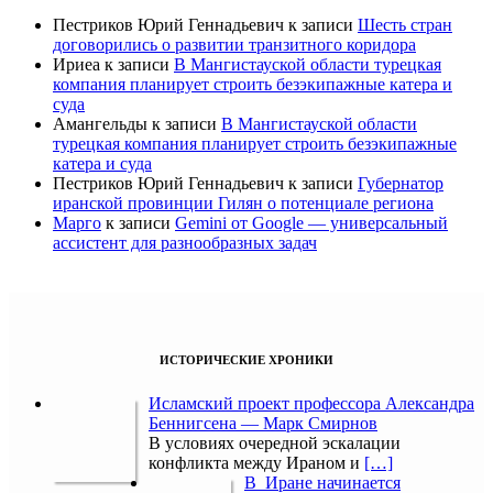
Пестриков Юрий Геннадьевич
к записи
Шесть стран
договорились о развитии транзитного коридора
Ириеа
к записи
В Мангистауской области турецкая
компания планирует строить безэкипажные катера и
суда
Амангельды
к записи
В Мангистауской области
турецкая компания планирует строить безэкипажные
катера и суда
Пестриков Юрий Геннадьевич
к записи
Губернатор
иранской провинции Гилян о потенциале региона
Марго
к записи
Gemini от Google — универсальный
ассистент для разнообразных задач
ИСТОРИЧЕСКИЕ ХРОНИКИ
Исламский проект профессора Александра
Беннигсена — Марк Смирнов
В условиях очередной эскалации
конфликта между Ираном и
[…]
В Иране начинается