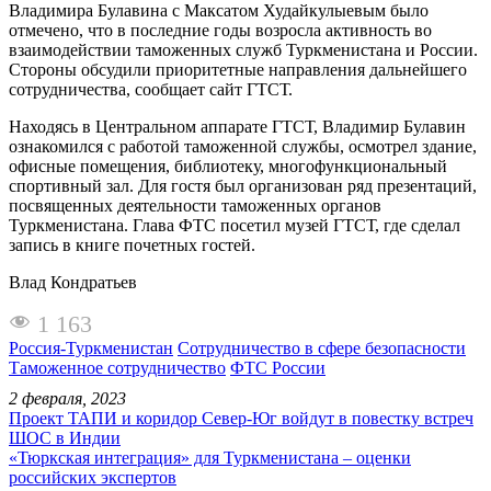
Владимира Булавина с Максатом Худайкулыевым было
отмечено, что в последние годы возросла активность во
взаимодействии таможенных служб Туркменистана и России.
Стороны обсудили приоритетные направления дальнейшего
сотрудничества, сообщает сайт ГТСТ.
Находясь в Центральном аппарате ГТСТ, Владимир Булавин
ознакомился с работой таможенной службы, осмотрел здание,
офисные помещения, библиотеку, многофункциональный
спортивный зал. Для гостя был организован ряд презентаций,
посвященных деятельности таможенных органов
Туркменистана. Глава ФТС посетил музей ГТСТ, где сделал
запись в книге почетных гостей.
Влад Кондратьев
1 163
Россия-Туркменистан
Сотрудничество в сфере безопасности
Таможенное сотрудничество
ФТС России
2 февраля, 2023
Проект ТАПИ и коридор Север-Юг войдут в повестку встреч
ШОС в Индии
«Тюркская интеграция» для Туркменистана – оценки
российских экспертов