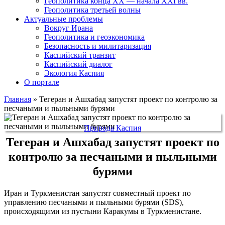
Геополитика конца XX — начала XXI вв.
Геополитика третьей волны
Актуальные проблемы
Вокруг Ирана
Геополитика и геоэкономика
Безопасность и милитаризация
Каспийский транзит
Каспийский диалог
Экология Каспия
О портале
Главная
»
Тегеран и Ашхабад запустят проект по контролю за
песчаными и пыльными бурями
Природа Каспия
Тегеран и Ашхабад запустят проект по
контролю за песчаными и пыльными
бурями
Иран и Туркменистан запустят совместный проект по
управлению песчаными и пыльными бурями (SDS),
происходящими из пустыни Каракумы в Туркменистане.