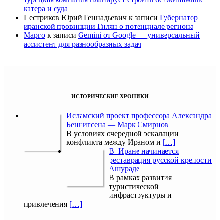
катера и суда
Пестриков Юрий Геннадьевич
к записи
Губернатор
иранской провинции Гилян о потенциале региона
Марго
к записи
Gemini от Google — универсальный
ассистент для разнообразных задач
ИСТОРИЧЕСКИЕ ХРОНИКИ
Исламский проект профессора Александра
Беннигсена — Марк Смирнов
В условиях очередной эскалации
конфликта между Ираном и
[…]
В Иране начинается
реставрация русской крепости
Ашураде
В рамках развития
туристической
инфраструктуры и
привлечения
[…]