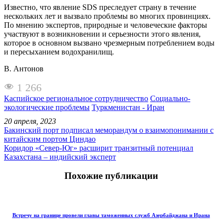
Известно, что явление SDS преследует страну в течение
нескольких лет и вызвало проблемы во многих провинциях.
По мнению экспертов, природные и человеческие факторы
участвуют в возникновении и серьезности этого явления,
которое в основном вызвано чрезмерным потреблением воды
и пересыханием водохранилищ.
В. Антонов
1 266
Каспийское региональное сотрудничество
Социально-
экологические проблемы
Туркменистан - Иран
20 апреля, 2023
Бакинский порт подписал меморандум о взаимопонимании с
китайским портом Циндао
Коридор «Север-Юг» расширит транзитный потенциал
Казахстана – индийский эксперт
Похожие публикации
Встречу на границе провели главы таможенных служб Азербайджана и Ирана