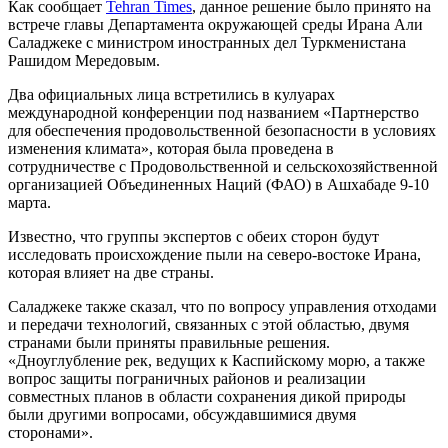
Как сообщает
Tehran Times
, данное решение было принято на
встрече главы Департамента окружающей среды Ирана Али
Саладжеке с министром иностранных дел Туркменистана
Рашидом Мередовым.
Два официальных лица встретились в кулуарах
международной конференции под названием «Партнерство
для обеспечения продовольственной безопасности в условиях
изменения климата», которая была проведена в
сотрудничестве с Продовольственной и сельскохозяйственной
организацией Объединенных Наций (ФАО) в Ашхабаде 9-10
марта.
Известно, что группы экспертов с обеих сторон будут
исследовать происхождение пыли на северо-востоке Ирана,
которая влияет на две страны.
Саладжеке также сказал, что по вопросу управления отходами
и передачи технологий, связанных с этой областью, двумя
странами были приняты правильные решения.
«Дноуглубление рек, ведущих к Каспийскому морю, а также
вопрос защиты пограничных районов и реализации
совместных планов в области сохранения дикой природы
были другими вопросами, обсуждавшимися двумя
сторонами».