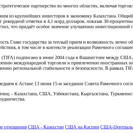
стратегическое партнерство во многих областях, включая торгов
дним из крупнейших инвесторов в экономику Казахстана. Общи
 рекордной отметки в 4,1 млрд долларов, показав 30-процентны
метил, что придаёт особое значение улучшению инвестиционной
ть Главе государства за теплый прием и возможность лично об
йствия, в том числе в контексте реализации Рамочного соглаше
м (TIFA) подписано в июне 2004 года в Вашингтоне между США,
ирению международной торговли и привлечению иностранных и
лению региональной стабильности и безопасности. В рамках TI
ошедшем в Астане 13 июня 15-м заседании Совета Рамочного со
стниц – Казахстана, США, Узбекистана, Кыргызстана, Туркменис
рудничества.
е отношения
США - Казахстан
США на Каспии
США-Централь