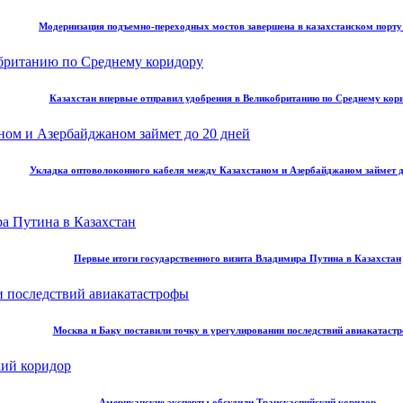
Модернизация подъемно-переходных мостов завершена в казахстанском порт
Казахстан впервые отправил удобрения в Великобританию по Среднему кор
Укладка оптоволоконного кабеля между Казахстаном и Азербайджаном займет д
Первые итоги государственного визита Владимира Путина в Казахстан
Москва и Баку поставили точку в урегулировании последствий авиакатаст
Американские эксперты обсудили Транскаспийский коридор