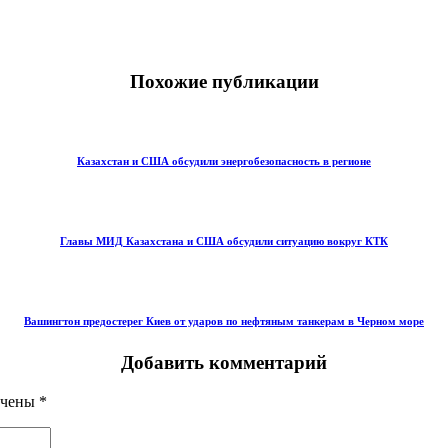
Похожие публикации
Казахстан и США обсудили энергобезопасность в регионе
Главы МИД Казахстана и США обсудили ситуацию вокруг КТК
Вашингтон предостерег Киев от ударов по нефтяным танкерам в Черном море
Добавить комментарий
ечены
*