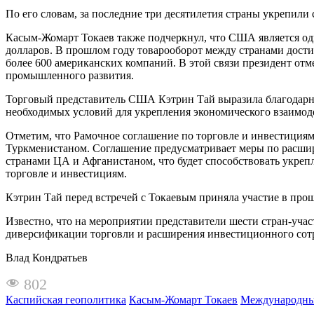
По его словам, за последние три десятилетия страны укрепили 
Касым-Жомарт Токаев также подчеркнул, что США является о
долларов. В прошлом году товарооборот между странами достиг
более 600 американских компаний. В этой связи президент от
промышленного развития.
Торговый представитель США Кэтрин Тай выразила благодарнос
необходимых условий для укрепления экономического взаимоде
Отметим, что Рамочное соглашение по торговле и инвестиция
Туркменистаном. Соглашение предусматривает меры по расш
странами ЦА и Афганистаном, что будет способствовать укреп
торговле и инвестициям.
Кэтрин Тай перед встречей с Токаевым приняла участие в пр
Известно, что на мероприятии представители шести стран-уча
диверсификации торговли и расширения инвестиционного сот
Влад Кондратьев
802
Каспийская геополитика
Касым-Жомарт Токаев
Международны