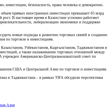
лю, инвестиции, безопасность, права человека и демократию.
й объем прямых иностранных инвестиции превышает 65 млрд
й рост. В настоящее время в Казахстане успешно работают
 привлекательности, либерализации экономики и поддержке
судить новые подходы к развитию торговых связей и созданию
ния по торговле и инвестициям.
 Казахстаном, Узбекистаном, Кыргызстаном, Таджикистаном и
нвестиций, а также налаживанию торговых отношений между
FA учрежден Американско-Центральноазиатский совет по
глашения США и Центральной Азии по торговле и инвестициям.
тана и Таджикистана – в рамках TIFA обсудили перспективы
ная Азия