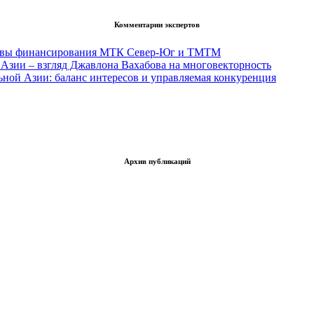
Комментарии экспертов
тивы финансирования МТК Север-Юг и ТМТМ
Азии – взгляд Джавлона Вахабова на многовекторность
ьной Азии: баланс интересов и управляемая конкуренция
Архив публикаций