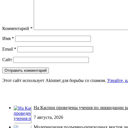
Комментарий
*
Имя
*
Email
*
Сайт
Этот сайт использует Akismet для борьбы со спамом.
Узнайте, 
На Каспии проведены учения по ликвидации раз
7 августа, 2026
Модернизация подъемно-переходных мостов зав