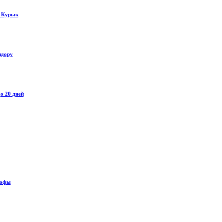
у Курык
идору
о 20 дней
рофы