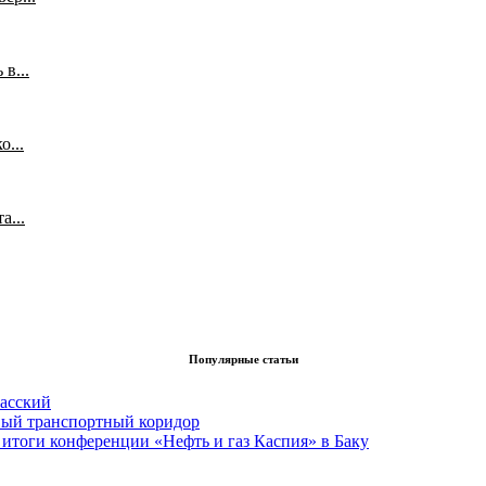
в...
...
а...
Популярные статьи
асский
вый транспортный коридор
итоги конференции «Нефть и газ Каспия» в Баку