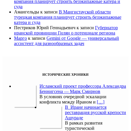
компания планирует строить безэкипажные катера и
суда
Амангельды
к записи
В Мангистауской области
турецкая компания планирует строить безэкипажные
катера и суда
Пестриков Юрий Геннадьевич
к записи
Губернатор
иранской провинции Гилян о потенциале региона
Марго
к записи
Gemini от Google — универсальный
ассистент для разнообразных задач
ИСТОРИЧЕСКИЕ ХРОНИКИ
Исламский проект профессора Александра
Беннигсена — Марк Смирнов
В условиях очередной эскалации
конфликта между Ираном и
[…]
В Иране начинается
реставрация русской крепости
Ашураде
В рамках развития
туристической