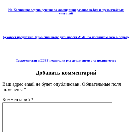
На Каспии проведены учения по ликвидации разлива нефти и чрезвычайных
ситуаций
Бухарест предложил Туркмении возродить проект AGRI по поставкам газа в Европу
Туркменистан и ЕБРР подписали ряд документов о сотрудничестве
Добавить комментарий
Ваш адрес email не будет опубликован.
Обязательные поля
помечены
*
Комментарий
*