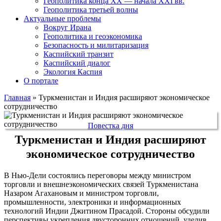
Геополитика конца XX — начала XXI вв.
Геополитика третьей волны
Актуальные проблемы
Вокруг Ирана
Геополитика и геоэкономика
Безопасность и милитаризация
Каспийский транзит
Каспийский диалог
Экология Каспия
О портале
Главная
»
Туркменистан и Индия расширяют экономическое
сотрудничество
Повестка дня
Туркменистан и Индия расширяют
экономическое сотрудничество
В Нью-Дели состоялись переговоры между министром
торговли и внешнеэкономических связей Туркменистана
Назаром Агахановым и министром торговли,
промышленности, электроники и информационных
технологий Индии Джитином Прасадой. Стороны обсудили
перспективы укрепления двусторонних отношений, уделив