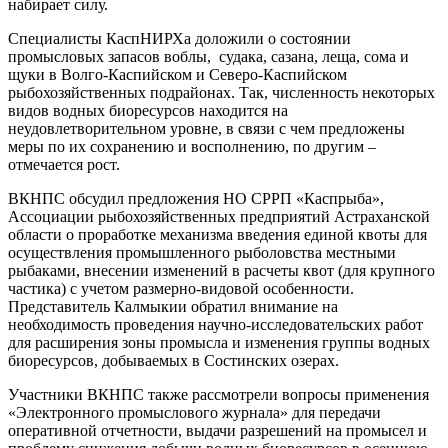
набирает силу.
Специалисты КаспНИРХа доложили о состоянии
промысловых запасов воблы, судака, сазана, леща, сома и
щуки в Волго-Каспийском и Северо-Каспийском
рыбохозяйственных подрайонах. Так, численность некоторых
видов водных биоресурсов находится на
неудовлетворительном уровне, в связи с чем предложены
меры по их сохранению и восполнению, по другим –
отмечается рост.
ВКНПС обсудил предложения НО СРРП «Каспрыба»,
Ассоциации рыбохозяйственных предприятий Астраханской
области о проработке механизма введения единой квоты для
осуществления промышленного рыболовства местными
рыбаками, внесении изменений в расчеты квот (для крупного
частика) с учетом размерно-видовой особенности.
Представитель Калмыкии обратил внимание на
необходимость проведения научно-исследовательских работ
для расширения зоны промысла и изменения группы водных
биоресурсов, добываемых в Состинских озерах.
Участники ВКНПС также рассмотрели вопросы применения
«Электронного промыслового журнала» для передачи
оперативной отчетности, выдачи разрешений на промысел и