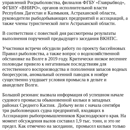
управлений Росрыболовства, филиалов ФГБУ «Главрыбвод»,
ФГБНУ «ВНИРО», органов исполнительной власти
Республик Дагестан и Калмыкия, Астраханской области,
руководители рыбодобывающих предприятий и ассоциаций, а
также члены туристической лиги Астраханской области.
В соответствии с повесткой дня рассмотрены результаты
выполнения поручений предыдущего заседания ВКНПС.
Участники встречи обсудили работу по проекту бассейновых
Правил рыболовства, а также вопрос о водохозяйственной
обстановке на Волге в 2019 году. Критически низкое весеннее
половодье привело к негативным последствиям для
естественного воспроизводства и пополнения запасов водных
биоресурсов, аномальный осенний паводок в ноябре
существенно ухудшает условия промысла в дельте и
авандельте Волги.
Большой резонанс вызвала информация об успешном начале
судового промысла обыкновенной кильки в западных
районах Среднего Каспия. Добычу вели с начала сентября
три рыболовецких судна предприятий, входящих в
Ассоциацию рыбопромышленников Краснодарского края. На
момент обсуждения вылов составил 1,9 тыс. тонн, и это не
предел. Как отмечено на заседании, промысел кильки только