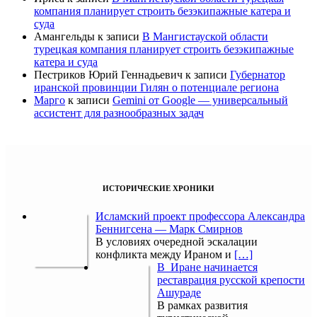
компания планирует строить безэкипажные катера и
суда
Амангельды
к записи
В Мангистауской области
турецкая компания планирует строить безэкипажные
катера и суда
Пестриков Юрий Геннадьевич
к записи
Губернатор
иранской провинции Гилян о потенциале региона
Марго
к записи
Gemini от Google — универсальный
ассистент для разнообразных задач
ИСТОРИЧЕСКИЕ ХРОНИКИ
Исламский проект профессора Александра
Беннигсена — Марк Смирнов
В условиях очередной эскалации
конфликта между Ираном и
[…]
В Иране начинается
реставрация русской крепости
Ашураде
В рамках развития