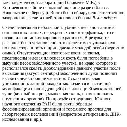
таксидермической лаборатории Головачёв М.В.) в
Енотаевском районе на южной окраине разреза близ с.
Никольское на берегу р. Волга было обнаружено естественное
захоронение скелета плейстоценового бизона
Bison
priscus
.
Скелет залегал на небольшой глубине в песчаной линзе в
сингильских глинах, перекрытых слоем торфяника, что и
позволило останкам хорошо сохраниться. В результате
раскопок было установлено, что скелет имеет уникальную
полную сохранность и принадлежит молодой особи (вероятно
самке). Отсутствующие некоторые кости запястья,
предплюсны и левая плюсневая кость были погребены в
зыбучий песок заболоченного участка, на краю которого и
располагался скелет. Дообследование данного участка после
высыхания (август-сентябрь) заболоченной лужи позволит
выявить недостающие части ног. Исключительная
уникальность данной находки заключается в частичной
мумификации с последующей фоссилизацией мягких тканей
туши (кожный покров, мышечная ткань, возможно часть
внутренних органов). По просьбе сотрудников Южного
научного отделения РАН были взяты образцы
фоссилизированной органики и торфяного прослоя для
лабораторных исследований (возрастное датирование, ДНК-
исследования и др.).