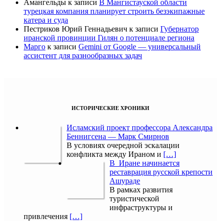
Амангельды
к записи
В Мангистауской области
турецкая компания планирует строить безэкипажные
катера и суда
Пестриков Юрий Геннадьевич
к записи
Губернатор
иранской провинции Гилян о потенциале региона
Марго
к записи
Gemini от Google — универсальный
ассистент для разнообразных задач
ИСТОРИЧЕСКИЕ ХРОНИКИ
Исламский проект профессора Александра
Беннигсена — Марк Смирнов
В условиях очередной эскалации
конфликта между Ираном и
[…]
В Иране начинается
реставрация русской крепости
Ашураде
В рамках развития
туристической
инфраструктуры и
привлечения
[…]