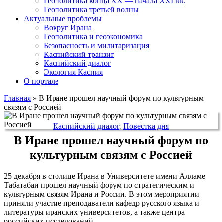
Геополитика конца XX — начала XXI вв.
Геополитика третьей волны
Актуальные проблемы
Вокруг Ирана
Геополитика и геоэкономика
Безопасность и милитаризация
Каспийский транзит
Каспийский диалог
Экология Каспия
О портале
Главная
»
В Иране прошел научный форум по культурным
связям с Россией
Каспийский диалог
,
Повестка дня
В Иране прошел научный форум по
культурным связям с Россией
25 декабря в столице Ирана в Университете имени Алламе
Табатабаи прошел научный форум по стратегическим и
культурным связям Ирана и России. В этом мероприятии
приняли участие преподаватели кафедр русского языка и
литературы иранских университетов, а также центра
российских исследований.