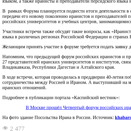
языком, а также иранисты и преподаватели персидского языка 
В рамках Форума планируется подвести итоги деятельности в 
передачи его новому поколению иранистов и преподавателей 
российских университетов и учебных центров, занимающимися
Участники встречи также обсудят такие вопросы, как «Иранист
языка в различных регионах Российской Федерации и странах 
Желающим принять участие в форуме требуется подать заявку до
Напомним, что предыдущий форум российских иранистов и преп
27 представителей иранских университетов и институтов, связ
Владикавказа, Республики Дагестан и Алтайского края.
В ходе встречи, которая проводилась в преддверии 40-летия 
сотрудничества между Россией и Ираном. А выступивший на 
иранских отношений.
Подробнее в публикации портала «Каспийский вестник»:
В Москве прошёл Четвертый форум российских ир
На фото здание Посольства Ирана в России. Источник:
khabaro
2 477