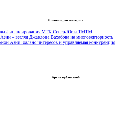
Комментарии экспертов
тивы финансирования МТК Север-Юг и ТМТМ
Азии – взгляд Джавлона Вахабова на многовекторность
ьной Азии: баланс интересов и управляемая конкуренция
Архив публикаций