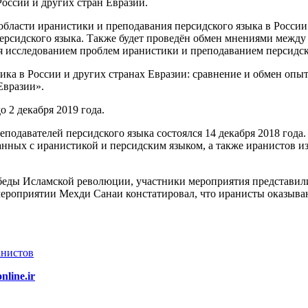
России и других стран Евразии.
области иранистики и преподавания персидского языка в России
персидского языка. Также будет проведён обмен мнениями межд
 исследованием проблем иранистики и преподаванием персидско
ика в России и других странах Евразии: сравнение и обмен опы
Евразии».
 2 декабря 2019 года.
одавателей персидского языка состоялся 14 декабря 2018 года
анных с иранистикой и персидским языком, а также иранистов и
победы Исламской революции, участники мероприятия представили
мероприятии Мехди Санаи констатировал, что иранисты оказыв
анистов
nline.ir