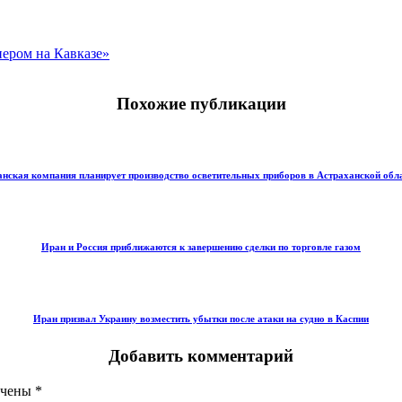
ером на Кавказе»
Похожие публикации
нская компания планирует производство осветительных приборов в Астраханской обл
Иран и Россия приближаются к завершению сделки по торговле газом
Иран призвал Украину возместить убытки после атаки на судно в Каспии
Добавить комментарий
ечены
*