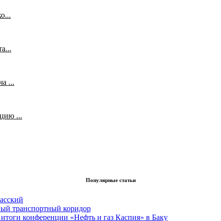
...
а...
 ...
ию ...
Популярные статьи
асский
вый транспортный коридор
итоги конференции «Нефть и газ Каспия» в Баку