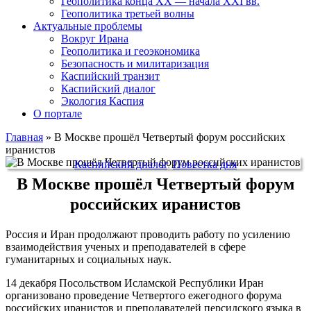
Геополитика конца XX — начала XXI вв.
Геополитика третьей волны
Актуальные проблемы
Вокруг Ирана
Геополитика и геоэкономика
Безопасность и милитаризация
Каспийский транзит
Каспийский диалог
Экология Каспия
О портале
Главная
»
В Москве прошёл Четвертый форум российских
иранистов
Каспийский диалог
,
Повестка дня
В Москве прошёл Четвертый форум
российских иранистов
Россия и Иран продолжают проводить работу по усилению
взаимодействия ученых и преподавателей в сфере
гуманитарных и социальных наук.
14 декабря Посольством Исламской Республики Иран
организовано проведение Четвертого ежегодного форума
российских иранистов и преподавателей персидского языка в