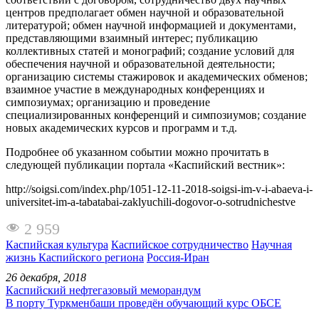
центров предполагает обмен научной и образовательной
литературой; обмен научной информацией и документами,
представляющими взаимный интерес; публикацию
коллективных статей и монографий; создание условий для
обеспечения научной и образовательной деятельности;
организацию системы стажировок и академических обменов;
взаимное участие в международных конференциях и
симпозиумах; организацию и проведение
специализированных конференций и симпозиумов; создание
новых академических курсов и программ и т.д.
Подробнее об указанном событии можно прочитать в
следующей публикации портала «Каспийский вестник»:
http://soigsi.com/index.php/1051-12-11-2018-soigsi-im-v-i-abaeva-i-
universitet-im-a-tabatabai-zaklyuchili-dogovor-o-sotrudnichestve
2 959
Каспийская культура
Каспийское сотрудничество
Научная
жизнь Каспийского региона
Россия-Иран
26 декабря, 2018
Каспийский нефтегазовый меморандум
В порту Туркменбаши проведён обучающий курс ОБСЕ