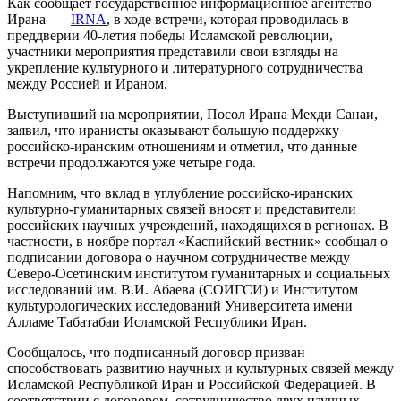
Как сообщает государственное информационное агентство
Ирана —
IRNA
, в ходе встречи, которая проводилась в
преддверии 40-летия победы Исламской революции,
участники мероприятия представили свои взгляды на
укрепление культурного и литературного сотрудничества
между Россией и Ираном.
Выступивший на мероприятии, Посол Ирана Мехди Санаи,
заявил, что иранисты оказывают большую поддержку
российско-иранским отношениям и отметил, что данные
встречи продолжаются уже четыре года.
Напомним, что вклад в углубление российско-иранских
культурно-гуманитарных связей вносят и представители
российских научных учреждений, находящихся в регионах. В
частности, в ноябре портал «Каспийский вестник» сообщал о
подписании договора о научном сотрудничестве между
Северо-Осетинским институтом гуманитарных и социальных
исследований им. В.И. Абаева (СОИГСИ) и Институтом
культурологических исследований Университета имени
Алламе Табатабаи Исламской Республики Иран.
Сообщалось, что подписанный договор призван
способствовать развитию научных и культурных связей между
Исламской Республикой Иран и Российской Федерацией. В
соответствии с договором, сотрудничество двух научных