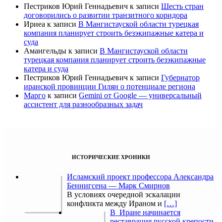
Пестриков Юрий Геннадьевич
к записи
Шесть стран
договорились о развитии транзитного коридора
Ириеа
к записи
В Мангистауской области турецкая
компания планирует строить безэкипажные катера и
суда
Амангельды
к записи
В Мангистауской области
турецкая компания планирует строить безэкипажные
катера и суда
Пестриков Юрий Геннадьевич
к записи
Губернатор
иранской провинции Гилян о потенциале региона
Марго
к записи
Gemini от Google — универсальный
ассистент для разнообразных задач
ИСТОРИЧЕСКИЕ ХРОНИКИ
Исламский проект профессора Александра
Беннигсена — Марк Смирнов
В условиях очередной эскалации
конфликта между Ираном и
[…]
В Иране начинается
реставрация русской крепости