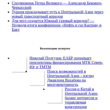
Сподвижник Петра Великого — Александр Бекович-
Черкасский
Турция прокладывает путь к Центральной Азии через
новый транспортный коридор
Для чего создается Южный газовый коридор? —
Подводя итоги конференции «Нефть и газ Каспия» в
Баку
Комментарии экспертов
Николай Подгузов: ЕАБР оценивает
перспективы финансирования МТК Север-
Юг и ТМТМ
Поиск возможностей в
Центральной Азии – взгляд
Джавлона Вахабова на
многовекторность
Россия и Китай в
Центральной Азии:
баланс интересов и
управляемая
конкуренция