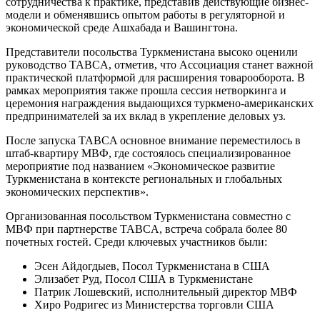
сотрудничества к практике, представив действующие бизнес-
модели и обменявшись опытом работы в регуляторной и
экономической среде Ашхабада и Вашингтона.
Представители посольства Туркменистана высоко оценили
руководство TABCA, отметив, что Ассоциация станет важной
практической платформой для расширения товарооборота. В
рамках мероприятия также прошла сессия нетворкинга и
церемония награждения выдающихся туркмено-американских
предпринимателей за их вклад в укрепление деловых уз.
После запуска TABCA основное внимание переместилось в
штаб-квартиру МВФ, где состоялось специализированное
мероприятие под названием «Экономическое развитие
Туркменистана в контексте региональных и глобальных
экономических перспектив».
Организованная посольством Туркменистана совместно с
МВФ при партнерстве TABCA, встреча собрала более 80
почетных гостей. Среди ключевых участников были:
Эсен Айдогдыев, Посол Туркменистана в США
Элизабет Руд, Посол США в Туркменистане
Патрик Лошевский, исполнительный директор МВФ
Хиро Родригес из Министерства торговли США