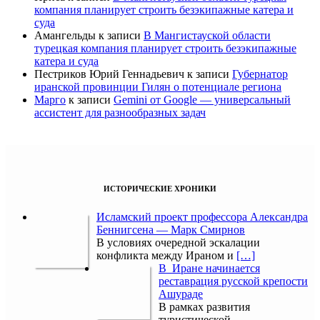
компания планирует строить безэкипажные катера и
суда
Амангельды
к записи
В Мангистауской области
турецкая компания планирует строить безэкипажные
катера и суда
Пестриков Юрий Геннадьевич
к записи
Губернатор
иранской провинции Гилян о потенциале региона
Марго
к записи
Gemini от Google — универсальный
ассистент для разнообразных задач
ИСТОРИЧЕСКИЕ ХРОНИКИ
Исламский проект профессора Александра
Беннигсена — Марк Смирнов
В условиях очередной эскалации
конфликта между Ираном и
[…]
В Иране начинается
реставрация русской крепости
Ашураде
В рамках развития
туристической