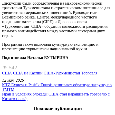
Дискуссии были сосредоточены на макроэкономической
траектории Туркменистана и стратегическом потенциале для
увеличения американских инвестиций. Руководители
Всемирного банка, Центра международного частного
предпринимательства (CIPE) и Делового совета
«Туркменистан–США» обсудили возможности расширения
прямого взаимодействия между частными секторами двух
стран.
Программа также включала культурную экспозицию и
презентацию туркменской национальной кухни.
Подготовила Наталья БУТЫРИНА
542
США
США на Каспии
США-Туркменистан
Торговля
12 мая, 2026
KTZ Express и Pasifik Eurasia развивают обратную загрузку по
ТМТМ
Иран в условиях блокады США стал наращивать торговлю с
Китаем по ж/д
Похожие публикации